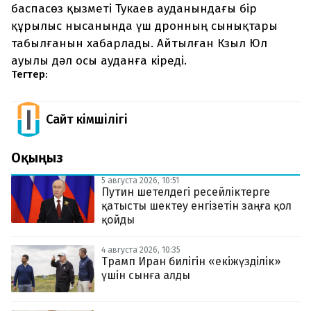
баспасөз қызметі Тукаев ауданындағы бір
құрылыс нысанында үш дронның сынықтары
табылғанын хабарлады. Айтылған Кзыл Юл
ауылы дәл осы ауданға кіреді.
Тегтер:
Сайт Әкімшілігі
Оқыңыз
5 августа 2026, 10:51
Путин шетелдегі ресейліктерге
қатысты шектеу енгізетін заңға қол
қойды
4 августа 2026, 10:35
Трамп Иран билігін «екіжүзділік»
үшін сынға алды