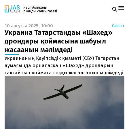
Республикалық
қоғамдық-саяси газеті
10 августа 2025, 10:00
Саясат
Жаңалықтар
Украина Татарстандағы «Шахед»
Спорт
Газетке жазылу
Live
дрондары қоймасына шабуыл
PDF форматтағы газетті ай сайын электронды
Руханият
жасағанын мәлімдеді
поштаңызға алып отырыңыз. Жаңа нөмір
Аймақ
шыққан сәтте сізге бірден жіберіледі. Тек email
Архив
Украинаның Қауіпсіздік қызметі (СБУ) Татарстан
енгізіңіз, біз қалғанын өзіміз жібереміз.
Заң және тәртіп
аумағында орналасқан «Шахед» дрондарын
сақтайтын қоймаға соққы жасалғанын мәлімдеді.
Редакциямен байланыс
+7 708 604 51 06
Жарнама бөлімі
+7 701 220 64 52
Пошта
zhasalash100@gmail.com