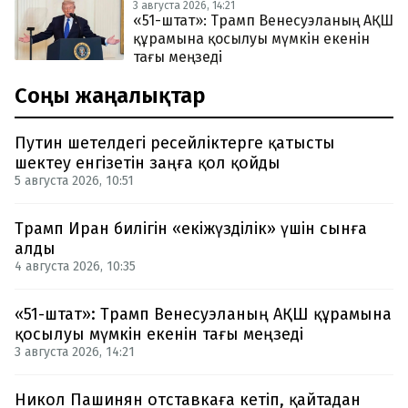
3 августа 2026, 14:21
«51-штат»: Трамп Венесуэланың АҚШ
құрамына қосылуы мүмкін екенін
тағы меңзеді
Соңғы жаңалықтар
Путин шетелдегі ресейліктерге қатысты
шектеу енгізетін заңға қол қойды
5 августа 2026, 10:51
Трамп Иран билігін «екіжүзділік» үшін сынға
алды
4 августа 2026, 10:35
«51-штат»: Трамп Венесуэланың АҚШ құрамына
қосылуы мүмкін екенін тағы меңзеді
3 августа 2026, 14:21
Никол Пашинян отставкаға кетіп, қайтадан