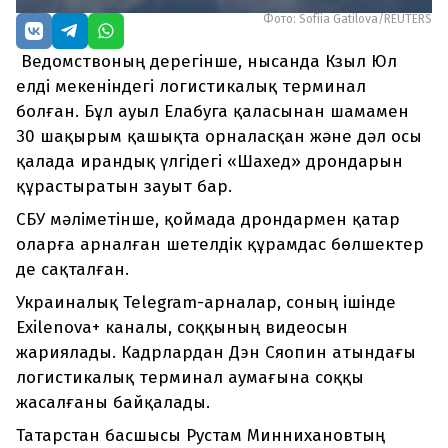
Фото: Sofiia Gatilova/REUTERS
Ведомствоның дерегінше, нысанда Кзыл Юл
елді мекеніндегі логистикалық терминал
болған. Бұл ауыл Елабуга қаласынан шамамен
30 шақырым қашықта орналасқан және дәл осы
қалада ирандық үлгідегі «Шахед» дрондарын
құрастыратын зауыт бар.
СБУ мәліметінше, қоймада дрондармен қатар
оларға арналған шетелдік құрамдас бөлшектер
де сақталған.
Украиналық Telegram-арналар, соның ішінде
Exilenova+ каналы, соққының видеосын
жариялады. Кадрлардан Дэн Сяопин атындағы
логистикалық терминал аумағына соққы
жасалғаны байқалады.
Татарстан басшысы Рустам Миннихановтың