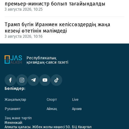
премьер-министр болып тағайындалды
3 августа 2026, 10:25
Трамп бүгін Иранмен келіссөздердің жаңа
кезеңі өтетінін мәлімдеді
3 августа 2026, 10:16
Республикалық
қоғамдық-саяси газеті
Бөлімдер:
Жаңалықтар
Спорт
Live
Руханият
Аймақ
Архив
Заң және тәртіп
Мекенжай:
Алматы қаласы. Жібек жолы көшесі 50. БЦ Квартал