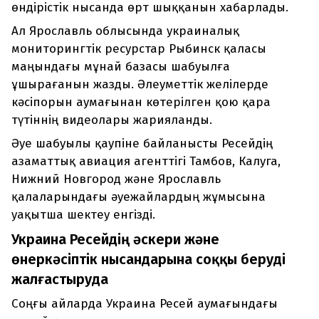
өндірістік нысанда өрт шыққанын хабарлады.
Ал Ярославль облысында украиналық
мониторингтік ресурстар Рыбинск қаласы
маңындағы мұнай базасы шабуылға
ұшырағанын жазды. Әлеуметтік желілерде
кәсіпорын аумағынан көтерілген қою қара
түтіннің видеолары жарияланды.
Әуе шабуылы қаупіне байланысты Ресейдің
азаматтық авиация агенттігі Тамбов, Калуга,
Нижний Новгород және Ярославль
қалаларындағы әуежайлардың жұмысына
уақытша шектеу енгізді.
Украина Ресейдің әскери және
өнеркәсіптік нысандарына соққы беруді
жалғастыруда
Соңғы айларда Украина Ресей аумағындағы