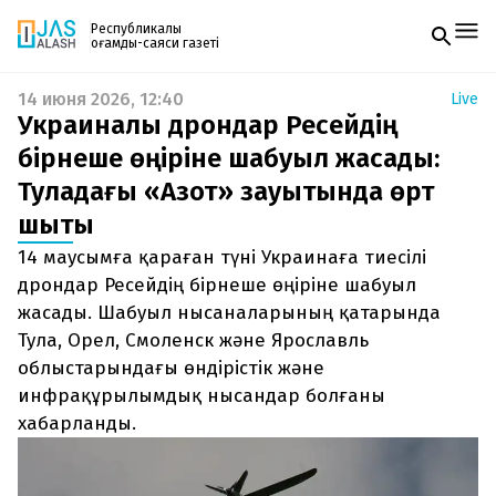
Республикалық
қоғамдық-саяси газеті
14 июня 2026, 12:40
Live
Жаңалықтар
Украиналық дрондар Ресейдің
Спорт
Газетке жазылу
Live
бірнеше өңіріне шабуыл жасады:
PDF форматтағы газетті ай сайын электронды
Руханият
Туладағы «Азот» зауытында өрт
поштаңызға алып отырыңыз. Жаңа нөмір
Аймақ
шыққан сәтте сізге бірден жіберіледі. Тек email
Архив
шықты
енгізіңіз, біз қалғанын өзіміз жібереміз.
Заң және тәртіп
14 маусымға қараған түні Украинаға тиесілі
дрондар Ресейдің бірнеше өңіріне шабуыл
Редакциямен байланыс
+7 708 604 51 06
жасады. Шабуыл нысаналарының қатарында
Жарнама бөлімі
Тула, Орел, Смоленск және Ярославль
+7 701 220 64 52
Пошта
облыстарындағы өндірістік және
zhasalash100@gmail.com
инфрақұрылымдық нысандар болғаны
хабарланды.