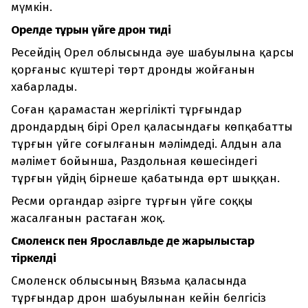
мүмкін.
Орелде тұрғын үйге дрон тиді
Ресейдің Орел облысында әуе шабуылына қарсы
қорғаныс күштері төрт дронды жойғанын
хабарлады.
Соған қарамастан жергілікті тұрғындар
дрондардың бірі Орел қаласындағы көпқабатты
тұрғын үйге соғылғанын мәлімдеді. Алдын ала
мәлімет бойынша, Раздольная көшесіндегі
тұрғын үйдің бірнеше қабатында өрт шыққан.
Ресми органдар әзірге тұрғын үйге соққы
жасалғанын растаған жоқ.
Смоленск пен Ярославльде де жарылыстар
тіркелді
Смоленск облысының Вязьма қаласында
тұрғындар дрон шабуылынан кейін белгісіз