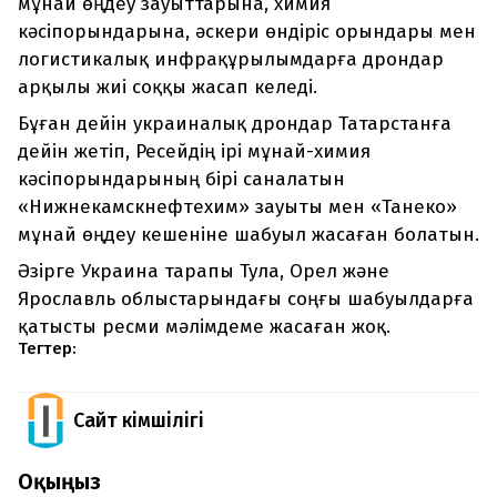
мұнай өңдеу зауыттарына, химия
кәсіпорындарына, әскери өндіріс орындары мен
логистикалық инфрақұрылымдарға дрондар
арқылы жиі соққы жасап келеді.
Бұған дейін украиналық дрондар Татарстанға
дейін жетіп, Ресейдің ірі мұнай-химия
кәсіпорындарының бірі саналатын
«Нижнекамскнефтехим» зауыты мен «Танеко»
мұнай өңдеу кешеніне шабуыл жасаған болатын.
Әзірге Украина тарапы Тула, Орел және
Ярославль облыстарындағы соңғы шабуылдарға
қатысты ресми мәлімдеме жасаған жоқ.
Тегтер:
Сайт Әкімшілігі
Оқыңыз