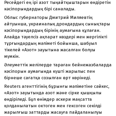
Ресейдегі ең ірі азот тыңайтқыштарын өндіретін
кәсіпорындардың бірі саналады.
Облыс губернаторы Дмитрий Миляевтің
айтуынша, украиналық дрондардың сынықтары
кәсіпорындардың бірінің аумағына құлаған.
Алайда тәуелсіз ақпарат көздері мен жергілікті
тұрғындардың мәліметі бойынша, шабуыл
тікелей «Азот» зауытына жасалған болуы
мүмкін.
Әлеуметтік желілерде тараған бейнежазбаларда
кәсіпорын аумағында күшті жарылыс пен
бірнеше сағатқа созылған өрт көрінеді.
Reuters агенттігінің бұрынғы мәліметіне сәйкес,
«Азот» зауытында азот және сірке қышқылы
өндіріледі. Бұл өнімдер әскери мақсатта
қолданылатын октоген мен гексоген секілді
жарылғыш заттарды жасауға пайдаланылуы