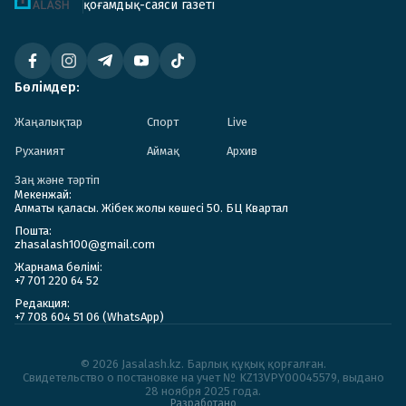
қоғамдық-саяси газеті
Бөлімдер:
Жаңалықтар
Спорт
Live
Руханият
Аймақ
Архив
Заң және тәртіп
Мекенжай:
Алматы қаласы. Жібек жолы көшесі 50. БЦ Квартал
Пошта:
zhasalash100@gmail.com
Жарнама бөлімі:
+7 701 220 64 52
Редакция:
+7 708 604 51 06 (WhatsApp)
© 2026 Jasalash.kz. Барлық құқық қорғалған.
Cвидетельство о постановке на учет № KZ13VPY00045579, выдано
28 ноября 2025 года.
Разработано