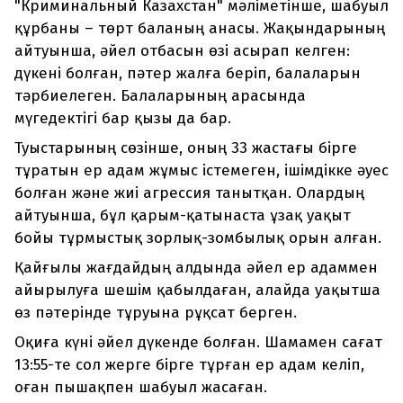
"Криминальный Казахстан" мәліметінше, шабуыл
құрбаны – төрт баланың анасы. Жақындарының
айтуынша, әйел отбасын өзі асырап келген:
дүкені болған, пәтер жалға беріп, балаларын
тәрбиелеген. Балаларының арасында
мүгедектігі бар қызы да бар.
Туыстарының сөзінше, оның 33 жастағы бірге
тұратын ер адам жұмыс істемеген, ішімдікке әуес
болған және жиі агрессия танытқан. Олардың
айтуынша, бұл қарым-қатынаста ұзақ уақыт
бойы тұрмыстық зорлық-зомбылық орын алған.
Қайғылы жағдайдың алдында әйел ер адаммен
айырылуға шешім қабылдаған, алайда уақытша
өз пәтерінде тұруына рұқсат берген.
Оқиға күні әйел дүкенде болған. Шамамен сағат
13:55-те сол жерге бірге тұрған ер адам келіп,
оған пышақпен шабуыл жасаған.