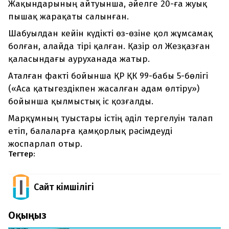
Жақындарының айтуынша, әйелге 20-ға жуық
пышақ жарақаты салынған.
Шабуылдан кейін күдікті өз-өзіне қол жұмсамақ
болған, алайда тірі қалған. Қазір ол Жезқазған
қаласындағы ауруханада жатыр.
Аталған факті бойынша ҚР ҚК 99-бабы 5-бөлігі
(«Аса қатыгездікпен жасалған адам өлтіру»)
бойынша қылмыстық іс қозғалды.
Марқұмның туыстары істің әділ тергелуін талап
етіп, балаларға қамқорлық рәсімдеуді
жоспарлап отыр.
Тегтер:
Сайт Әкімшілігі
Оқыңыз