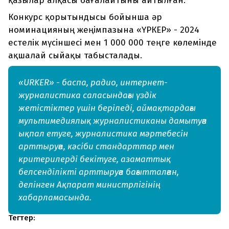
қазылар алқасы бағалайтыны айтылған.
Конкурс қорытындысы бойынша әр
номинацияның жеңімпазына «ҮРКЕР» - 2024
естелік мүсіншесі мен 1 000 000 теңге көлемінде
ақшалай сыйақы табысталады.
«URKER» - баспа, радио, интернет-
журналистика саласындағы үздік
жетістіктер үшін беріледі, аймақтардағы
мультимедиялық журналистиканы дамытуға
ықпал етуге, журналистика мәртебесін
арттыруға, кәсіби стандарттар мен
критерилерді бекітуге, азаматтық
белсенділікті арттыруға бағытталған,
делінген Ақпарат министрлігінің
хабарламасында.
Тегтер: