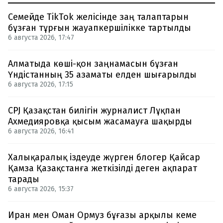
Семейде TikTok желісінде заң талаптарын
бұзған тұрғын жауапкершілікке тартылды
6 августа 2026, 17:47
Алматыда көші-қон заңнамасын бұзған
Үндістанның 35 азаматы елден шығарылды
6 августа 2026, 17:15
CPJ Қазақстан билігін журналист Лұқпан
Ахмедияровқа қысым жасамауға шақырды
6 августа 2026, 16:41
Халықаралық іздеуде жүрген блогер Қайсар
Қамза Қазақстанға жеткізілді деген ақпарат
тарады
6 августа 2026, 15:37
Иран мен Оман Ормуз бұғазы арқылы кеме