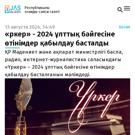
Республикалық
қоғамдық-саяси газеті
13 августа 2024, 14:49
Қоғам
Жаңалықтар
«Үркер» - 2024 ұлттық бәйгесіне
Спорт
Газетке жазылу
Live
өтінімдер қабылдау басталды
PDF форматтағы газетті ай сайын электронды
Руханият
ҚР Мәдениет және ақпарат министрлігі баспа,
поштаңызға алып отырыңыз. Жаңа нөмір
Аймақ
шыққан сәтте сізге бірден жіберіледі. Тек email
радио, интернет-журналистика саласындағы
Архив
енгізіңіз, біз қалғанын өзіміз жібереміз.
Заң және тәртіп
«Үркер» – 2024 ұлттық бәйгесіне өтінімдер
қабылдау басталғанын мәлімдеді.
Редакциямен байланыс
+7 708 604 51 06
Жарнама бөлімі
+7 701 220 64 52
Пошта
zhasalash100@gmail.com