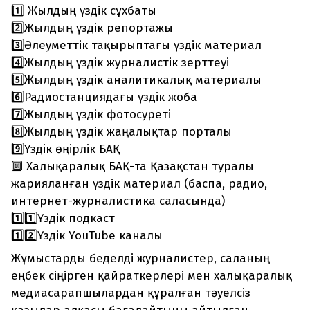
1️⃣ Жылдың үздік сұхбаты
2️⃣Жылдың үздік репортажы
3️⃣Әлеуметтік тақырыптағы үздік материал
4️⃣Жылдың үздік журналистік зерттеуі
5️⃣Жылдың үздік аналитикалық материалы
6️⃣Радиостанциядағы үздік жоба
7️⃣Жылдың үздік фотосуреті
8️⃣Жылдың үздік жаңалықтар порталы
9️⃣Үздік өңірлік БАҚ
🔟 Халықаралық БАҚ-та Қазақстан туралы
жарияланған үздік материал (баспа, радио,
интернет-журналистика саласында)
1️⃣1️⃣Үздік подкаст
1️⃣2️⃣Үздік YouTube каналы
Жұмыстарды беделді журналистер, саланың
еңбек сіңірген қайраткерлері мен халықаралық
медиасарапшылардан құралған тәуелсіз