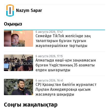
Nazym Sapar
Оқыңыз
6 августа 2026, 17:47
Семейде TikTok желісінде заң
талаптарын бұзған тұрғын
жауапкершілікке тартылды
6 августа 2026, 17:15
Алматыда көші-қон заңнамасын
бұзған Үндістанның 35 азаматы
елден шығарылды
6 августа 2026, 16:41
CPJ Қазақстан билігін журналист
Лұқпан Ахмедияровқа қысым
жасамауға шақырды
Соңғы жаңалықтар