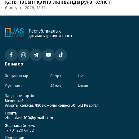
қатынасын қайта жандандыруға келісті
6 августа 2026, 15:11
Республикалық
қоғамдық-саяси газеті
Бөлімдер:
Жаңалықтар
Спорт
Live
Руханият
Аймақ
Архив
Заң және тәртіп
Мекенжай:
Алматы қаласы. Жібек жолы көшесі 50. БЦ Квартал
Пошта:
zhasalash100@gmail.com
Жарнама бөлімі:
+7 701 220 64 52
Редакция: