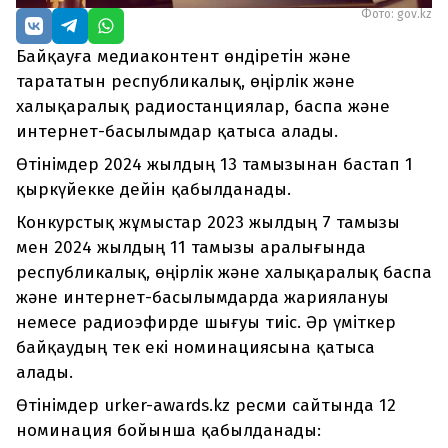
Фото: gov.kz
Байқауға медиаконтент өндіретін және
тарататын республикалық, өңірлік және
халықаралық радиостанциялар, баспа және
интернет-басылымдар қатыса алады.
Өтінімдер 2024 жылдың 13 тамызынан бастап 1
қыркүйекке дейін қабылданады.
Конкурстық жұмыстар 2023 жылдың 7 тамызы
мен 2024 жылдың 11 тамызы аралығында
республикалық, өңірлік және халықаралық баспа
және интернет-басылымдарда жариялануы
немесе радиоэфирде шығуы тиіс. Әр үміткер
байқаудың тек екі номинациясына қатыса
алады.
Өтінімдер urker-awards.kz ресми сайтында 12
номинация бойынша қабылданады: