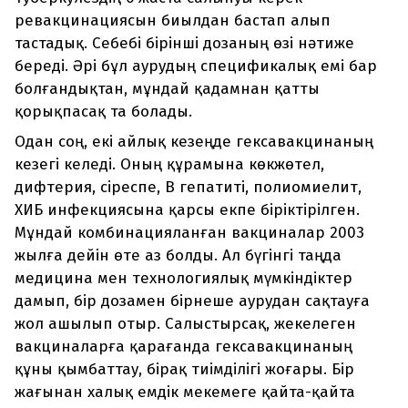
ревакцинациясын биылдан бастап алып
тастадық. Себебі бірінші дозаның өзі нәтиже
береді. Әрі бұл аурудың спецификалық емі бар
болғандықтан, мұндай қадамнан қатты
қорықпасақ та болады.
Одан соң, екі айлық кезеңде гексавакцинаның
кезегі келеді. Оның құрамына көкжөтел,
дифтерия, сіреспе, В гепатиті, полиомиелит,
ХИБ инфекциясына қарсы екпе біріктірілген.
Мұндай комбинацияланған вакциналар 2003
жылға дейін өте аз болды. Ал бүгінгі таңда
медицина мен технологиялық мүмкіндіктер
дамып, бір дозамен бірнеше аурудан сақтауға
жол ашылып отыр. Салыстырсақ, жекелеген
вакциналарға қарағанда гексавакцинаның
құны қымбаттау, бірақ тиімділігі жоғары. Бір
жағынан халық емдік мекемеге қайта-қайта