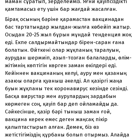
маман сұратып, зерделейміз. Яғни қауіпсіздікті
қамтамасыз ету үшін бар жағдай жасалған.
Бірақ осының бәріне қарамастан вакцинадан
бас тартатындар жылдан-жылға көбейіп жатыр.
Осыдан 20-25 жыл бұрын мұндай тенденция жоқ
еді. Екпе салдырмайтындар бірен-саран ғана
болатын. Өйткені олар жұқпаның таралуын,
аурудан шермиіп, азып-тозған балаларды, өлім-
жітімнің көптігін көрген заман өкілдері еді.
Кейіннен вакцинаның келуі, ауру мен қазаның
азаюы оларға қуаныш әкелді. Ал қазіргі жаңа
буын жұқпаны тек коронавирус кезінде сезінді.
Басқа вирустар мен аурулардың зардабын
көрмеген соң, қауіп бар деп ойламайды да.
Сәйкесінше, қазір бәрі тыныш заман ғой,
вакцина керек емес деген жаңсақ пікір
қалыптастырып алған. Демек, біз өз
жетістігіміздің құрбаны болып отырмыз. Алайда