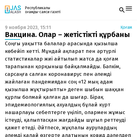
Республикалық
қоғамдық-саяси газеті
9 ноября 2023, 15:11
Қоғам
Жаңалықтар
Вакцина. Олар – жетістіктің құрбаны
Спорт
Газетке жазылу
Live
Соңғы уақытта балалар арасында қызылша
PDF форматтағы газетті ай сайын электронды
Руханият
көбейіп кетті. Мұндай ақпарат пен әртүрлі
поштаңызға алып отырыңыз. Жаңа нөмір
Аймақ
статистикалар жиі айтылып жатса да қоғам
шыққан сәтте сізге бірден жіберіледі. Тек email
Архив
енгізіңіз, біз қалғанын өзіміз жібереміз.
тарапынан қорқыныш байқалмайды. Бәлкім,
Заң және тәртіп
сарсаңға салған коронавирус пен әлемді
жайлаған пандемиядан соң «12 мың адам
Редакциямен байланыс
+7 708 604 51 06
қызылша жұқтырыпты» деген шыбын шаққан
Жарнама бөлімі
+7 701 220 64 52
құрлы болмай қалған да шығар. Бірақ
Пошта
эпидемиологиялық ахуалдың бұлай күрт
zhasalash100@gmail.com
нашарлауы себептерге үңіліп, олармен жұмыс
істеуді, қалыптасқан жағдайды шұғыл реттеуді
қажет етеді. Әйтпесе, жұқпалы аурулардың
әлемді қалай өзгерте алатынын ковид дәлелдеп