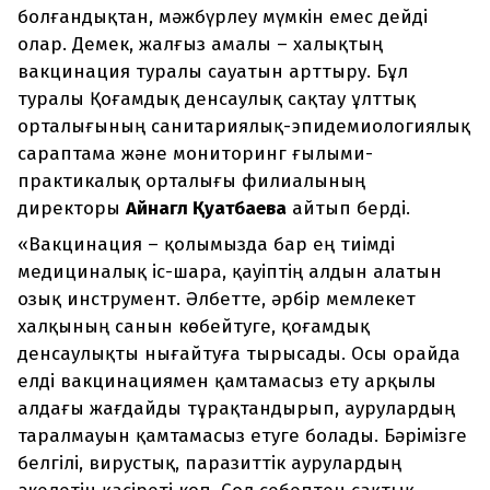
болғандықтан, мәжбүрлеу мүмкін емес дейді
олар. Демек, жалғыз амалы – халықтың
вакцинация туралы сауатын арттыру. Бұл
туралы Қоғамдық денсаулық сақтау ұлттық
орталығының санитариялық-эпидемиологиялық
сараптама және мониторинг ғылыми-
практикалық орталығы филиалының
директоры
Айнагүл Қуатбаева
айтып берді.
«Вакцинация – қолымызда бар ең тиімді
медициналық іс-шара, қауіптің алдын алатын
озық инструмент. Әлбетте, әрбір мемлекет
халқының санын көбейтуге, қоғамдық
денсаулықты нығайтуға тырысады. Осы орайда
елді вакцинациямен қамтамасыз ету арқылы
алдағы жағдайды тұрақтандырып, аурулардың
таралмауын қамтамасыз етуге болады. Бәрімізге
белгілі, вирустық, паразиттік аурулардың