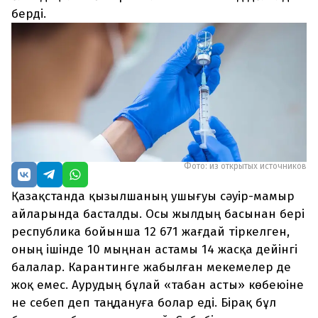
берді.
Фото: из открытых источников
Қазақстанда қызылшаның ушығуы сәуір-мамыр
айларында басталды. Осы жылдың басынан бері
республика бойынша 12 671 жағдай тіркелген,
оның ішінде 10 мыңнан астамы 14 жасқа дейінгі
балалар. Карантинге жабылған мекемелер де
жоқ емес. Аурудың бұлай «табан асты» көбеюіне
не себеп деп таңдануға болар еді. Бірақ бұл