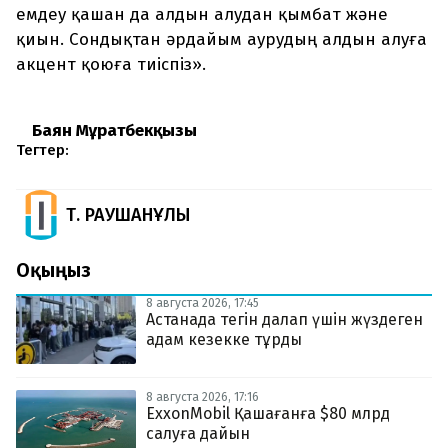
емдеу қашан да алдын алудан қымбат және
қиын. Сондықтан әрдайым аурудың алдын алуға
акцент қоюға тиіспіз».
Баян Мұратбекқызы
Тегтер:
Т. РАУШАНҰЛЫ
Оқыңыз
8 августа 2026, 17:45
Астанада тегін далап үшін жүздеген
адам кезекке тұрды
8 августа 2026, 17:16
ExxonMobil Қашағанға $80 млрд
салуға дайын