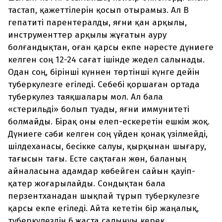
тастап, қажеттілерін қосып отырамыз. Ал В
гепатиті парентералды, яғни қан арқылы,
инструменттер арқылы жұғатын ауру
болғандықтан, оған қарсы екпе нәресте дүниеге
келген соң 12-24 сағат ішінде жедел салынады.
Одан соң, бірінші күннен төртінші күнге дейін
туберкулезге егіледі. Себебі қоршаған ортада
туберкулез таяқшалары мол. Ал бала
«стерильді» болып туады, яғни иммунитеті
болмайды. Бірақ оны елеп-ескеретін ешкім жоқ.
Дүниеге сәби келген соң үйден қонақ үзілмейді,
шілдеханасы, бесікке салуы, қырқынан шығару,
тағысын тағы. Есте сақтаған жөн, баланың
айналасына адамдар көбейген сайын қауіп-
қатер жоғарылайды. Сондықтан бала
перзентханадан шықпай тұрып туберкулезге
қарсы екпе егіледі. Айта кететін бір жаңалық,
туберкулездің 6 жаста салынуы керек