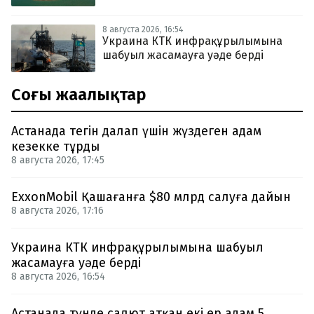
8 августа 2026, 16:54
Украина КТК инфрақұрылымына
шабуыл жасамауға уәде берді
Соңғы жаңалықтар
Астанада тегін далап үшін жүздеген адам
кезекке тұрды
8 августа 2026, 17:45
ExxonMobil Қашағанға $80 млрд салуға дайын
8 августа 2026, 17:16
Украина КТК инфрақұрылымына шабуыл
жасамауға уәде берді
8 августа 2026, 16:54
Астанада түнде салют атқан екі ер адам 5