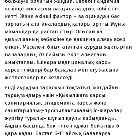
болжауға болатын жағдай. Себебі пандемия
кезінде жоспарлы вакциналардың көбі өтіп
кетті. Және екінші фактор – вакцинадан бас
тартатын ата-аналардың қатары артты. Мұны
мамандар да растап отыр. Осылайша,
қызылшаның көбеюіне де вакцина алмау әсер
еткен. Мәселен, биыл аталған ауруды жұқтырған
балалардың 70 пайызы екпе алмағаны
анықталды. Ішінара медициналық қарсы
көрсетілімдері бар балалар мен егу жасына
жетпегендер де кездеседі.
Енді аурудың таралуын тоқтатып, жағдайды
тұрақтандыру үшін «Қызылшаға қарсы
санитариялық-эпидемияға қарсы және
санитариялық-профилактикалық іс-шаралар
жүргізу туралы» шұғыл қаулы қабылданды.
Айдың басында бекітілген құжат бойынша 6
қарашадан бастап 6-11 айлық балаларға