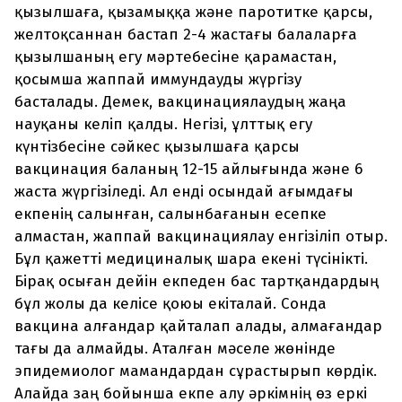
қызылшаға, қызамыққа және паротитке қарсы,
желтоқсаннан бастап 2-4 жастағы балаларға
қызылшаның егу мәртебесіне қарамастан,
қосымша жаппай иммундауды жүргізу
басталады. Демек, вакцинациялаудың жаңа
науқаны келіп қалды. Негізі, ұлттық егу
күнтізбесіне сәйкес қызылшаға қарсы
вакцинация баланың 12-15 айлығында және 6
жаста жүргізіледі. Ал енді осындай ағымдағы
екпенің салынған, салынбағанын есепке
алмастан, жаппай вакцинациялау енгізіліп отыр.
Бұл қажетті медициналық шара екені түсінікті.
Бірақ осыған дейін екпеден бас тартқандардың
бұл жолы да келісе қоюы екіталай. Сонда
вакцина алғандар қайталап алады, алмағандар
тағы да алмайды. Аталған мәселе жөнінде
эпидемиолог мамандардан сұрастырып көрдік.
Алайда заң бойынша екпе алу әркімнің өз еркі