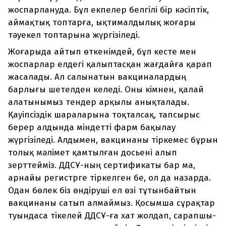
жоспарлануда. Бұл екпелер белгілі бір кәсіптік,
аймақтық топтарға, ықтималдылық жоғары
тәуекел топтарына жүргізіледі.
Жоғарыда айтып өткенімдей, бұл кесте мен
жоспарлар елдегі қалыптасқан жағдайға қарап
жасалады. Ал салынатын вакциналардың
барлығы шетелден келеді. Оны кімнен, қалай
алатынымыз тендер арқылы анықталады.
Қауіпсіздік шараларына тоқталсақ, тапсырыс
берер алдында міндетті фарм бақылау
жүргізіледі. Алдымен, вакцинаны тіркемес бұрын
толық мәлімет қамтылған досьені алып
зерттейміз. ДДСҰ-ның сертификаты бар ма,
арнайы регистрге тіркелген бе, ол да назарда.
Одан бөлек біз өндіруші ел өзі тұтынбайтын
вакцинаны сатып алмаймыз. Қосымша сұрақтар
туындаса тікелей ДДСҰ-ға хат жолдап, сарапшы-