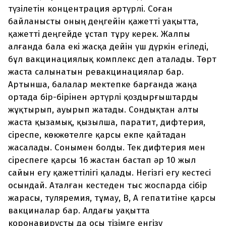
түзілетін концентрация әртүрлі. Соған
байланысты оның деңгейін қажетті уақытта,
қажетті деңгейде ұстап тұру керек. Жалпы
алғанда бала екі жасқа дейін үш дүркін егіледі,
бұл вакцинациялық комплекс деп аталады. Төрт
жаста салынатын ревакцинациялар бар.
Артынша, балалар мектепке барғанда жаңа
ортада бір-бірінен әртүрлі қоздырғыштарды
жұқтырып, ауырып жатады. Сондықтан алты
жаста қызамық, қызылша, паратит, дифтерия,
сіреспе, көкжөтелге қарсы екпе қайтадан
жасалады. Сонымен болды. Тек дифтерия мен
сіреспеге қарсы 16 жастан бастап әр 10 жыл
сайын егу қажеттілігі қалады. Негізгі егу кестесі
осындай. Аталған кестеден тыс жоспарда сібір
жарасы, туляремия, тұмау, В, А гепатитіне қарсы
вакциналар бар. Алдағы уақытта
коронавирусты да осы тізімге енгізу