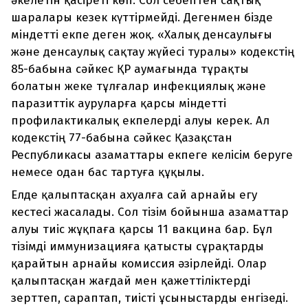
әкелетін қасіреті көп. Сол себептен сақтық
шаралары кезек күттірмейді. Дегенмен бізде
міндетті екпе деген жоқ. «Халық денсаулығы
және денсаулық сақтау жүйесі туралы» кодекстің
85-бабына сәйкес ҚР аумағында тұрақты
болатын жеке тұлғалар инфекциялық және
паразиттік ауруларға қарсы міндетті
профилактикалық екпелерді алуы керек. Ал
кодекстің 77-бабына сәйкес Қазақстан
Республикасы азаматтары екпеге келісім беруге
немесе одан бас тартуға құқылы.
Елде қалыптасқан ахуалға сай арнайы егу
кестесі жасалады. Сол тізім бойынша азаматтар
алуы тиіс жұқпаға қарсы 11 вакцина бар. Бұл
тізімді иммунизацияға қатысты сұрақтарды
қарайтын арнайы комиссия әзірлейді. Олар
қалыптасқан жағдай мен қажеттіліктерді
зерттеп, сараптап, тиісті ұсыныстарды енгізеді.