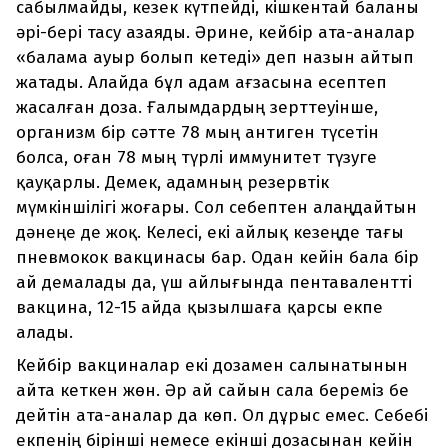
сабылмайды, кезек күтпейді, кішкентай баланы
әрі-бері тасу азаяды. Әрине, кейбір ата-аналар
«балама ауыр болып кетеді» деп назын айтып
жатады. Алайда бұл адам ағзасына есептеп
жасалған доза. Ғалымдардың зерттеуінше,
организм бір сәтте 78 мың антиген түсетін
болса, оған 78 мың түрлі иммунитет түзуге
қауқарлы. Демек, адамның резервтік
мүмкіншілігі жоғары. Сол себептен алаңдайтын
дәнеңе де жоқ. Келесі, екі айлық кезеңде тағы
пневмокок вакцинасы бар. Одан кейін бала бір
ай демалады да, үш айлығында пентавалентті
вакцина, 12-15 айда қызылшаға қарсы екпе
алады.
Кейбір вакциналар екі дозамен салынатынын
айта кеткен жөн. Әр ай сайын сала береміз бе
дейтін ата-аналар да көп. Ол дұрыс емес. Себебі
екпенің бірінші немесе екінші дозасынан кейін