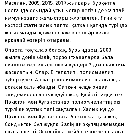
Мәселен, 2005, 2015, 2019 жылдары бұрқетпе
болғанда осындай ұсыныстар негізінде жаппай
иммунизация жұмыстары жүргізілген. Яғни егу
кестесі статикалық типте, қатқан қағида түрінде
жасалмайды, қажеттілікке қарай әр кезде
әрқалай өзгеріп отырады.
Оларға тоқталар болсақ, бұрындары, 2003
жылға дейін біздің перзентханаларда бала
дүниеге келген алғашқы күндері 3 доза вакцина
жасалатын. Олар: В гепатиті, полиомиелит,
туберкулез. Ал қазір полиомиелиттің алғашқы
дозасы салынбайды. Өйткені елде ондай
эпидемиологиялық қауіп жоқ. Қазіргі таңда тек
Пәкістан мен Ауғанстанда полиомиелиттің екі
түрлі вирустық типі сақталған. Халық күнде
Пәкістан мен Ауғанстанға барып жатқан жоқ.
Сондықтан бұл жұқпа біздің циркуляциямыздан
шығып кетті. Осылайша, кейбір екпелерді алып