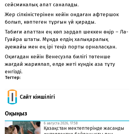
сейсмикалық апат саналады.
Жер сілкіністерінен кейін ондаған афтершок
болып, көптеген тұрғын үй қирады.
Табиғи апаттан ең көп зардап шеккен өңір – Ла-
Гуайра штаты. Мұнда елдің халықаралық
әуежайы мен ең ірі теңіз порты орналасқан.
Оқиғадан кейін Венесуэла билігі төтенше
жағдай жариялап, елде жеті күндік аза тұту
енгізді.
Тегтер:
Сайт Әкімшілігі
Оқыңыз
6 августа 2026, 17:58
Қазақстан мектептерінде жасанды