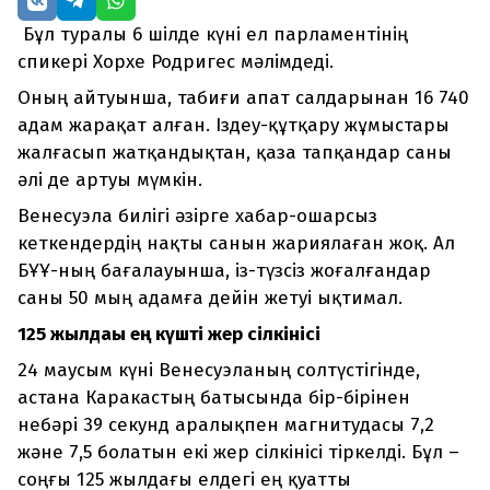
Бұл туралы 6 шілде күні ел парламентінің
спикері Хорхе Родригес мәлімдеді.
Оның айтуынша, табиғи апат салдарынан 16 740
адам жарақат алған. Іздеу-құтқару жұмыстары
жалғасып жатқандықтан, қаза тапқандар саны
әлі де артуы мүмкін.
Венесуэла билігі әзірге хабар-ошарсыз
кеткендердің нақты санын жариялаған жоқ. Ал
БҰҰ-ның бағалауынша, із-түзсіз жоғалғандар
саны 50 мың адамға дейін жетуі ықтимал.
125 жылдағы ең күшті жер сілкінісі
24 маусым күні Венесуэланың солтүстігінде,
астана Каракастың батысында бір-бірінен
небәрі 39 секунд аралықпен магнитудасы 7,2
және 7,5 болатын екі жер сілкінісі тіркелді. Бұл –
соңғы 125 жылдағы елдегі ең қуатты