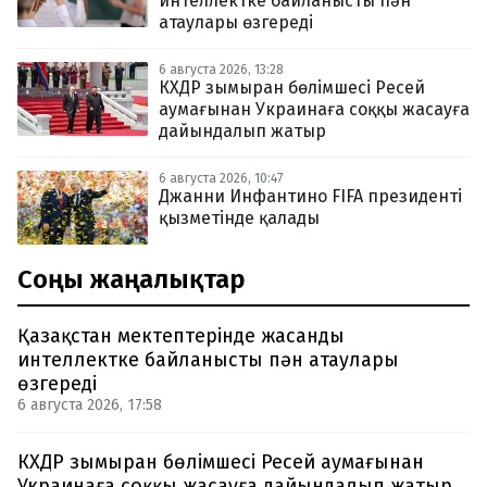
интеллектке байланысты пән
атаулары өзгереді
6 августа 2026, 13:28
КХДР зымыран бөлімшесі Ресей
аумағынан Украинаға соққы жасауға
дайындалып жатыр
6 августа 2026, 10:47
Джанни Инфантино FIFA президенті
қызметінде қалады
Соңғы жаңалықтар
Қазақстан мектептерінде жасанды
интеллектке байланысты пән атаулары
өзгереді
6 августа 2026, 17:58
КХДР зымыран бөлімшесі Ресей аумағынан
Украинаға соққы жасауға дайындалып жатыр