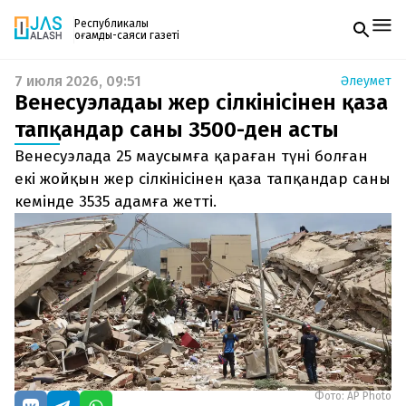
Республикалық
қоғамдық-саяси газеті
7 июля 2026, 09:51
Әлеумет
Жаңалықтар
Венесуэладағы жер сілкінісінен қаза
Спорт
Газетке жазылу
Live
тапқандар саны 3500-ден асты
PDF форматтағы газетті ай сайын электронды
Руханият
Венесуэлада 25 маусымға қараған түні болған
поштаңызға алып отырыңыз. Жаңа нөмір
Аймақ
шыққан сәтте сізге бірден жіберіледі. Тек email
екі жойқын жер сілкінісінен қаза тапқандар саны
Архив
енгізіңіз, біз қалғанын өзіміз жібереміз.
Заң және тәртіп
кемінде 3535 адамға жетті.
Редакциямен байланыс
+7 708 604 51 06
Жарнама бөлімі
+7 701 220 64 52
Пошта
zhasalash100@gmail.com
Фото: AP Photo