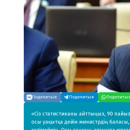
Поделиться
Поделиться
Поделитьс
«Сіз статистиканы айттыңыз, 90 пайы
осы уақытқа дейін министрдің баласы,
естімеймін. Осы заңның аясында жоғ