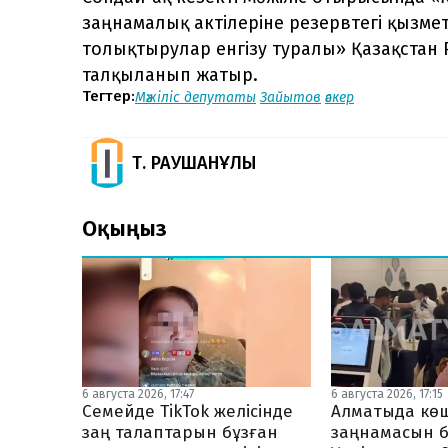
заңнамалық актілеріне резервтегі қызме
толықтырулар енгізу туралы» Қазақстан
талқыланып жатыр.
Тегтер:
Мәжіліс депутаты
Зайытов
әскер
Т. РАУШАНҰЛЫ
Оқыңыз
6 августа 2026, 17:47
6 августа 2026, 17:15
Семейде TikTok желісінде
Алматыда көш
заң талаптарын бұзған
заңнамасын б