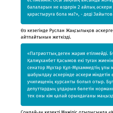
балаларын не өздерін 2 айлық әскери
қарастыруға бола ма?», - деді Зайытов
Өз кезегінде Руслан Жақсылықов әскерге
айтпайтынын жеткізді.
«Патриоттық деген жария етілмейді. Б
Қалмұханбет Қасымов екі туған жиенін
сенатор Мұхтар Құл-Мұхаммедтің ұлы м
шабуылдау әскерінде әскери міндетін 
училищенің курсанты болып отыр. Бұл
депуттардың ұлдарын бөлетін норманы
тек оны кім қалай орындағаны маңызд
Сондай-ақ кезекті Мәжіліс отырысында «