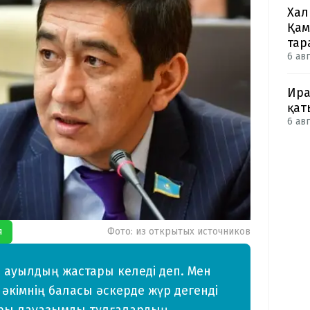
Хал
Қам
тар
6 авг
Ира
қат
6 авг
я
Фото: из открытых источников
з ауылдың жастары келеді деп. Мен
 әкімнің баласы әскерде жүр дегенді
ары лауазымды тұлғалардың