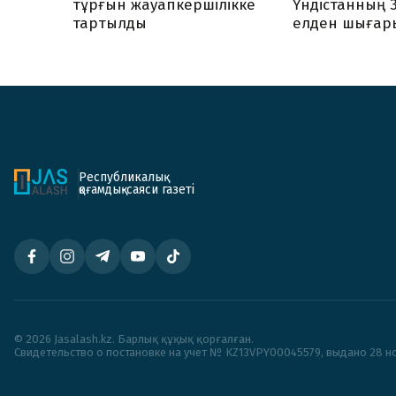
тұрғын жауапкершілікке
Үндістанның 
тартылды
елден шығар
Республикалық
қоғамдық-саяси газеті
© 2026 Jasalash.kz. Барлық құқық қорғалған.
Cвидетельство о постановке на учет № KZ13VPY00045579, выдано 28 но