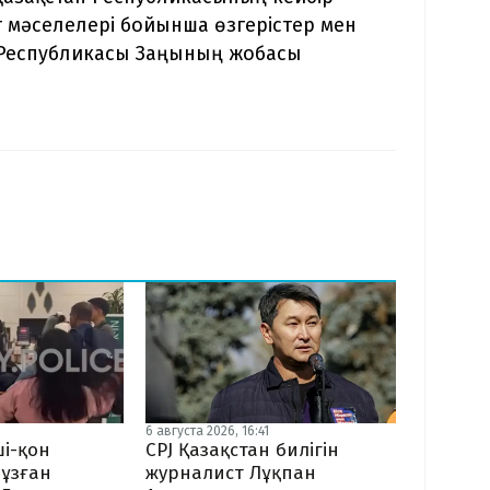
т мәселелері бойынша өзгерістер мен
 Республикасы Заңының жобасы
6 августа 2026, 16:41
CPJ Қазақстан билігін
і-қон
журналист Лұқпан
ұзған