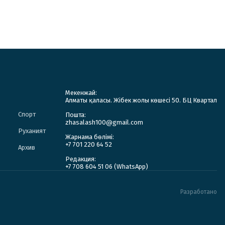
Мекенжай:
Алматы қаласы. Жібек жолы көшесі 50. БЦ Квартал
Спорт
Пошта:
zhasalash100@gmail.com
Руханият
Жарнама бөлімі:
+7 701 220 64 52
Архив
Редакция:
+7 708 604 51 06 (WhatsApp)
Разработано