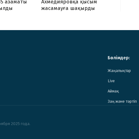
Ахмедияровқа қысым
35 азаматы
жасамауға шақырды
ылды
Бөлімдер:
Жаңалықтар
Live
Аймақ
Заң және тәртіп
ября 2025 года.