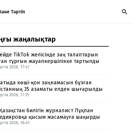
Және Тәртіп
ңғы жаңалықтар
ейде TikTok желісінде заң талаптарын
ған тұрғын жауапкершілікке тартылды
уста 2026, 17:47
атыда көші-қон заңнамасын бұзған
істанның 35 азаматы елден шығарылды
уста 2026, 17:15
 Қазақстан билігін журналист Лұқпан
едияровқа қысым жасамауға шақырды
уста 2026, 16:41