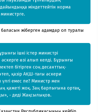
 дайындыққа міндеттейтін норма
 министрге.
 баласын жіберген адамдар ол туралы
ұрынғы ішкі істер министрі
 әскерге өзі алып келді. Бұрынғы
ектеп бітірген соң десанттық-
өтеп, қазір АҚШ-тағы әскери
 үлгі емес пе? Министр мен
ң қажеті жоқ. Заң барлығына ортақ,
ы», - деді Жақсылықов.
Қазақстан Республикасының кейбір