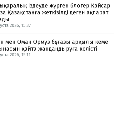
ықаралық іздеуде жүрген блогер Қайсар
за Қазақстанға жеткізілді деген ақпарат
ады
уста 2026, 15:37
н мен Оман Ормуз бұғазы арқылы кеме
ынасын қайта жандандыруға келісті
уста 2026, 15:11