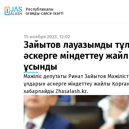
Республикалық
қоғамдық-саяси газеті
15 ноября 2023, 12:02
Газетке жазылу
Зайытов лауазымды тұл
PDF форматтағы газетті ай сайын электронды
әскерге міндеттеу жайл
поштаңызға алып отырыңыз. Жаңа нөмір
шыққан сәтте сізге бірден жіберіледі. Тек email
ұсынды
енгізіңіз, біз қалғанын өзіміз жібереміз.
Мәжіліс депутаты Ринат Зайытов Мәжілі
ұлдарын әскерге міндеттеу жайлы Қорған
хабарлайды Zhasalash.kz.