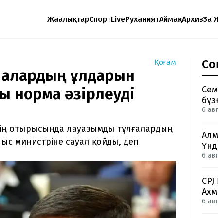
Жаңалықтар
Спорт
Live
Руханият
Аймақ
Архив
Заң 
Со
Қоғам
ғалардың ұлдарын
Сем
ы норма әзірлеуді
бұз
6 авг
стің отырысында лауазымды тұлғалардың
Алм
ыс министріне сауал қойды, деп
Үнд
6 авг
CPJ
Ахм
6 авг