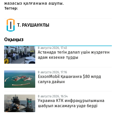
жазасыз қалғанына ашулы.
Тегтер:
Т. РАУШАНҰЛЫ
Оқыңыз
8 августа 2026, 17:45
Астанада тегін далап үшін жүздеген
адам кезекке тұрды
8 августа 2026, 17:16
ExxonMobil Қашағанға $80 млрд
салуға дайын
8 августа 2026, 16:54
Украина КТК инфрақұрылымына
шабуыл жасамауға уәде берді