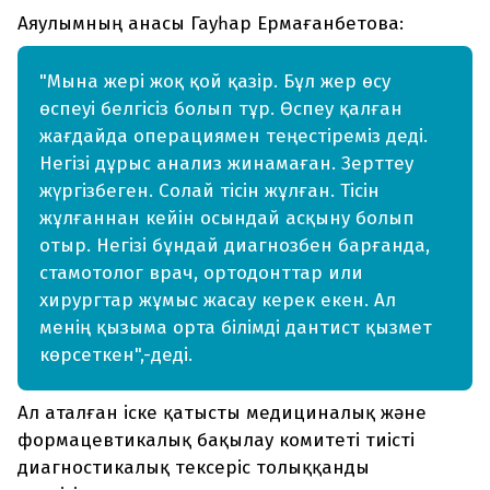
Аяулымның анасы Гауһар Ермағанбетова:
"Мына жері жоқ қой қазір. Бұл жер өсу
өспеуі белгісіз болып тұр. Өспеу қалған
жағдайда операциямен теңестіреміз деді.
Негізі дұрыс анализ жинамаған. Зерттеу
жүргізбеген. Солай тісін жұлған. Тісін
жұлғаннан кейін осындай асқыну болып
отыр. Негізі бұндай диагнозбен барғанда,
стамотолог врач, ортодонттар или
хирургтар жұмыс жасау керек екен. Ал
менің қызыма орта білімді дантист қызмет
көрсеткен",-деді.
Ал аталған іске қатысты медициналық және
формацевтикалық бақылау комитеті тиісті
диагностикалық тексеріс толыққанды