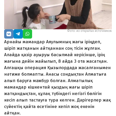
Фото: из открытых источников
Арнайы мамандар Аяулымның жағы іріңдеп,
шіріп жатқанын айтқаннан соң тісін жұлған.
Алайда қазір ауыруы басылмай керісінше, ірің
жағына дейін жайылып, 8 айда 3 ота жасатқан.
Алғашқы операция Қызылордада жасалғанымен
нәтиже болмапты. Анасы сондықтан Алматыға
алып баруға мәжбүр болған. Алматылық
мамандар кішкентай қыздың жағы шіріп
жатқандықтан, құлақ түбіндегі негізгі бөлігін
кесіп алып тастауға тура келген. Дәрігерлер жақ
сүйектің қайта өсетініне кепіл жоқ екенін
айтқан.