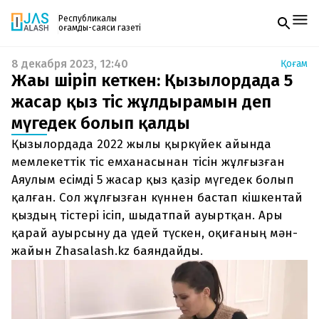
Республикалық
қоғамдық-саяси газеті
8 декабря 2023, 12:40
Қоғам
Жаңалықтар
Жағы шіріп кеткен: Қызылордада 5
Спорт
Газетке жазылу
Live
жасар қыз тіс жұлдырамын деп
PDF форматтағы газетті ай сайын электронды
Руханият
мүгедек болып қалды
поштаңызға алып отырыңыз. Жаңа нөмір
Аймақ
шыққан сәтте сізге бірден жіберіледі. Тек email
Архив
Қызылордада 2022 жылы қыркүйек айында
енгізіңіз, біз қалғанын өзіміз жібереміз.
Заң және тәртіп
мемлекеттік тіс емханасынан тісін жұлғызған
Аяулым есімді 5 жасар қыз қазір мүгедек болып
Редакциямен байланыс
қалған. Сол жұлғызған күннен бастап кішкентай
+7 708 604 51 06
Жарнама бөлімі
қыздың тістері ісіп, шыдатпай ауыртқан. Ары
+7 701 220 64 52
қарай ауырсыну да үдей түскен, оқиғаның мән-
Пошта
zhasalash100@gmail.com
жайын Zhasalash.kz баяндайды.