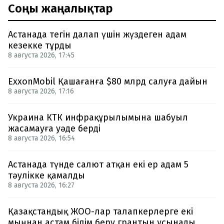
Соңғы жаңалықтар
Астанада тегін далап үшін жүздеген адам
кезекке тұрды
8 августа 2026, 17:45
ExxonMobil Қашағанға $80 млрд салуға дайын
8 августа 2026, 17:16
Украина КТК инфрақұрылымына шабуыл
жасамауға уәде берді
8 августа 2026, 16:54
Астанада түнде салют атқан екі ер адам 5
тәулікке қамалды
8 августа 2026, 16:27
Қазақстандық ЖОО-лар талапкерлерге екі
мыңнан астам білім беру грантын ұсынады