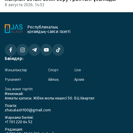
8 августа 2026, 14:53
Республикалық
қоғамдық-саяси газеті
Бөлімдер:
Жаңалықтар
Спорт
Live
Руханият
Аймақ
Архив
Заң және тәртіп
Мекенжай:
Алматы қаласы. Жібек жолы көшесі 50. БЦ Квартал
Пошта:
zhasalash100@gmail.com
Жарнама бөлімі:
+7 701 220 64 52
Редакция: