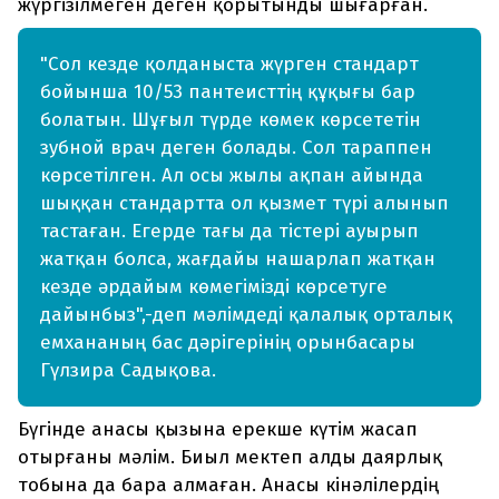
жүргізілмеген деген қорытынды шығарған.
"Сол кезде қолданыста жүрген стандарт
бойынша 10/53 пантеисттің құқығы бар
болатын. Шұғыл түрде көмек көрсететін
зубной врач деген болады. Сол тараппен
көрсетілген. Ал осы жылы ақпан айында
шыққан стандартта ол қызмет түрі алынып
тастаған. Егерде тағы да тістері ауырып
жатқан болса, жағдайы нашарлап жатқан
кезде әрдайым көмегімізді көрсетуге
дайынбыз",-деп мәлімдеді қалалық орталық
емхананың бас дәрігерінің орынбасары
Гүлзира Садықова.
Бүгінде анасы қызына ерекше күтім жасап
отырғаны мәлім. Биыл мектеп алды даярлық
тобына да бара алмаған. Анасы кінәлілердің