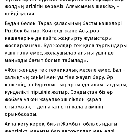
жолдың игілігін көреміз. Алғысымыз шексіз», –
дейді қария.
Бұдан бөлек, Тараз қаласының басты көшелері
Рысбек батыр, Қойгелді және Асқаров
көшелеріне де қайта жаңғырту жұмыстары
жоспарланған. Бұл жолдар тек қала тұрғындары
үшін ғана емес, жолаушылар ағыны үшін де
маңызды бағыт болып табылады.
«Жол жөндеу тек техникалық мәселе емес. Бұл –
халықтың сенімі мен үмітіне жауап беру. Әр
көшенің, әр бұрылыстың артында адам тағдыры,
күнделікті тіршілік жатыр. Сондықтан біз әр
жобаға үлкен жауапкершілікпен қарап
отырмыз», – деп атап өтті қала әкімінің
орынбасары.
Айта кету керек, биыл Жамбыл облысындағы
жергілікті маңызы бар автожолдар мен елді