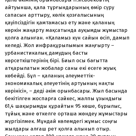
айтуынша, қала тұрғындарының өмір сүру
сапасын арттыру, көлік қозғалысының
қауіпсіздігін қамтамасыз ету және қаланың
көркін жаңарту мақсатында ауқымды жұмыстар
қолға алынған. «Қаламыз күн сайын өсіп, дамып
келеді. Жол инфрақұрылымын жаңғырту –
урбанистикалық дамудың басты
көрсеткіштерінің бірі. Биыл осы бағытта
атқарылатын жобалар саны екі есеге жуық
көбейді. Бұл – қаланың әлеуметтік-
экономикалық әлеуетінің артуының нақты
көрінісі», – деді әкім орынбасары. Жыл басында
бекітілген жоспарға сәйкес, жалпы ұзындығы
61,4 шақырымды құрайтын 95 көше, бұрылыс,
тұйық және өткелге орташа жөндеу жұмыстары
жүргізілмек. Мұндай көлемдегі жұмыс соңғы
жылдары алғаш рет қолға алынып отыр.