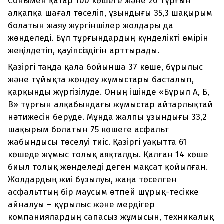
Сонымен қатар 100 көшеге және 20 тұрғын
алқапқа шағал төселіп, ұзындығы 35,3 шақырым
болатын жаяу жүргіншілер жолдары да
жөнделеді. Бұл тұрғындардың күнделікті өмірін
жеңілдетіп, қауіпсіздігін арттырады.
Қазіргі таңда қала бойынша 37 көше, бұрылыс
және тұйықта жөндеу жұмыстары басталып,
қарқынды жүргізілуде. Оның ішінде «Бұрыл А, Б,
В» тұрғын алқабындағы жұмыстар айтарлықтай
нәтижесін беруде. Мұнда жалпы ұзындығы 33,2
шақырым болатын 75 көшеге асфальт
жабындысы төселуі тиіс. Қазіргі уақытта 61
көшеде жұмыс толық аяқталды. Қалған 14 көше
биыл толық жөнделеді деген мақсат қойылған.
Жолдардың жиі бұзылуы, жаңа төселген
асфальттың бір маусым өтпей шұрық-тесікке
айналуы – құрылыс және мердігер
компаниялардың сапасыз жұмысын, техникалық