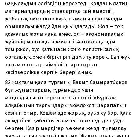
бақылаудың әлсіздігін көрсетеді. Қолданылатын
материалдардың стандартқа сай еместігі,
жобалық-сметалық құжаттаманың формалды
орындалуы жағдайды қиындатады. Жол – тек
қозғалыс жолы ғана емес, ол – экономикалық
жүйенің маңызды элементі. Автожолдарды
теміржол, әуе қатынасы және логистикалық
орталықтармен біріктіріп дамыту керек. Бұл жүк
тасымалының тиімділігін арттырып,
кәсіпкерлікке серпін берері анық.
82 жастағы қала тұрғыны Бақыт Самыратбеков
бұл жұмыстардың тұрғындар үшін
маңыздылығын ерекше атап өтті. «Бұрыл»
алқабының тұрғындары мемлекет шарапатын
сезініп отыр. Көшемізде жарық, ауыз су бар. Қала
әкімдігі екі қабатты асфальт төселеді деп уәде
берген. Қазір мердігер мекеме жерді тығыздау
жұмыстарын жүргізіп жатыр. Жақын арада жаңа