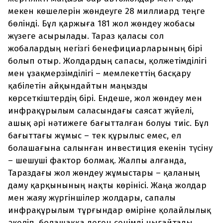
мекен көшелерін жөндеуге 28 миллиард теңге
бөлінді. Бұл қаржыға 181 жол жөндеу жобасы
жүзеге асырылады. Тараз қаласы сол
жобалардың негізгі бенефициарларының бірі
болып отыр. Жолдардың сапасы, қолжетімділігі
мен ұзақмерзімділігі – мемлекеттің басқару
қабілетін айқындайтын маңызды
көрсеткіштердің бірі. Ендеше, жол жөндеу мен
инфрақұрылым саласындағы саясат жүйелі,
ашық әрі нәтижеге бағытталған болуы тиіс. Бұл
бағыттағы жұмыс – тек құрылыс емес, ел
болашағына салынған инвестиция екенін түсіну
– шешуші фактор болмақ. Жалпы алғанда,
Тараздағы жол жөндеу жұмыстары – қаланың
даму қарқынының нақты көрінісі. Жаңа жолдар
мен жаяу жүргіншілер жолдары, сапалы
инфрақұрылым тұрғындар өміріне қолайлылық
әкеліп, болашаққа деген сенімді нығайтады.