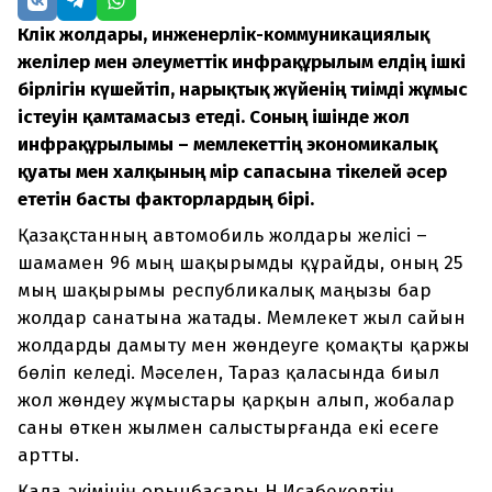
Көлік жолдары, инженерлік-коммуникациялық
желілер мен әлеуметтік инфрақұрылым елдің ішкі
бірлігін күшейтіп, нарықтық жүйенің тиімді жұмыс
істеуін қамтамасыз етеді. Соның ішінде жол
инфрақұрылымы – мемлекеттің экономикалық
қуаты мен халқының өмір сапасына тікелей әсер
ететін басты факторлардың бірі.
Қазақстанның автомобиль жолдары желісі –
шамамен 96 мың шақырымды құрайды, оның 25
мың шақырымы республикалық маңызы бар
жолдар санатына жатады. Мемлекет жыл сайын
жолдарды дамыту мен жөндеуге қомақты қаржы
бөліп келеді. Мәселен, Тараз қаласында биыл
жол жөндеу жұмыстары қарқын алып, жобалар
саны өткен жылмен салыстырғанда екі есеге
артты.
Қала әкімінің орынбасары Н.Исабековтің