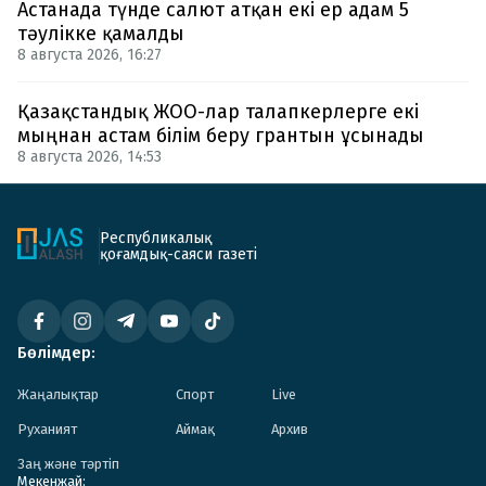
Астанада түнде салют атқан екі ер адам 5
тәулікке қамалды
8 августа 2026, 16:27
Қазақстандық ЖОО-лар талапкерлерге екі
мыңнан астам білім беру грантын ұсынады
8 августа 2026, 14:53
Республикалық
қоғамдық-саяси газеті
Бөлімдер:
Жаңалықтар
Спорт
Live
Руханият
Аймақ
Архив
Заң және тәртіп
Мекенжай: