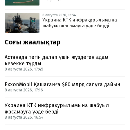
8 августа 2026, 16:54
Украина КТК инфрақұрылымына
шабуыл жасамауға уәде берді
Соңғы жаңалықтар
Астанада тегін далап үшін жүздеген адам
кезекке тұрды
8 августа 2026, 17:45
ExxonMobil Қашағанға $80 млрд салуға дайын
8 августа 2026, 17:16
Украина КТК инфрақұрылымына шабуыл
жасамауға уәде берді
8 августа 2026, 16:54