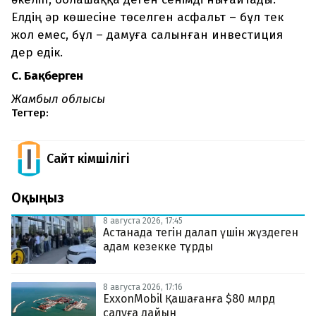
Елдің әр көшесіне төселген асфальт – бұл тек
жол емес, бұл – дамуға салынған инвестиция
дер едік.
С. Бақберген
Жамбыл облысы
Тегтер:
Сайт Әкімшілігі
Оқыңыз
8 августа 2026, 17:45
Астанада тегін далап үшін жүздеген
адам кезекке тұрды
8 августа 2026, 17:16
ExxonMobil Қашағанға $80 млрд
салуға дайын