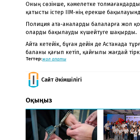
Оның сөзінше, кәмелетке толмағандарды
қатысты істер ІІМ-нің ерекше бақылауынд
Полиция ата-аналарды балаларға жол қо
оларды бақылауды күшейтуге шақырды.
Айта кетейік, бұған дейін де Астанада тұ
баланы қағып кетіп, қайғылы жағдай тірк
Тегтер:
жол апаты
Сайт Әкімшілігі
Оқыңыз