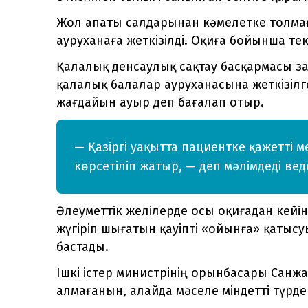
Жол апаты салдарынан кәмелетке толмағ
ауруханаға жеткізілді. Оқиға бойынша тек
Қалалық денсаулық сақтау басқармасы 
қалалық балалар ауруханасына жеткізілг
жағдайын ауыр деп бағалап отыр.
— Қазіргі уақытта пациентке қажетті
көрсетіліп жатыр, — деп мәлімдеді ве
Әлеуметтік желілерде осы оқиғадан кейін
жүгіріп шығатын қауіпті «ойынға» қатыс
бастады.
Ішкі істер министрінің орынбасары Санжа
алмағанын, алайда мәселе міндетті түрде 