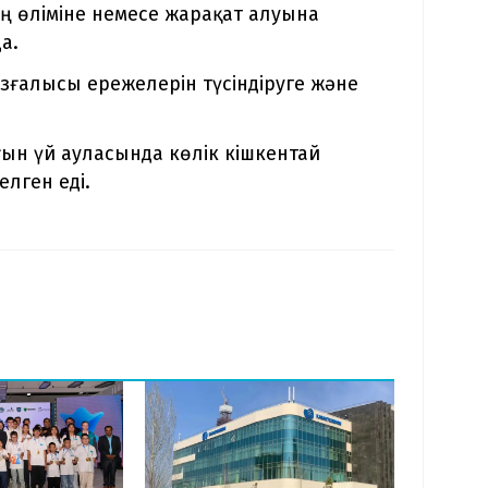
ң өліміне немесе жарақат алуына
а.
зғалысы ережелерін түсіндіруге және
рғын үй ауласында көлік кішкентай
елген еді.