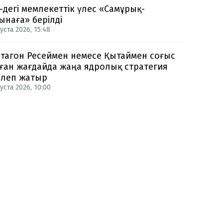
-дегі мемлекеттік үлес «Самұрық-
ынаға» берілді
уста 2026, 15:48
тагон Ресеймен немесе Қытаймен соғыс
ған жағдайда жаңа ядролық стратегия
рлеп жатыр
уста 2026, 10:00