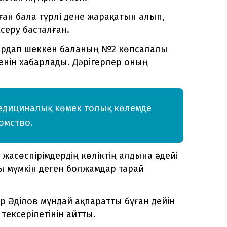
ан бала түрлі дене жарақатын алып,
серу басталған.
зардап шеккен баланың №2 көпсалалы
енін хабарлады. Дәрігерлер оның
 медициналық көмек толық көлемде
домство.
 жасөспірімдердің көліктің алдына әдейі
уы мүмкін деген болжамдар тарай
р Әділов мұндай ақпаратты бұған дейін
тексерілетінін айтты.