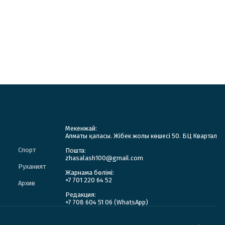
Мекенжай:
Алматы қаласы. Жібек жолы көшесі 50. БЦ Квартал
Спорт
Пошта:
zhasalash100@gmail.com
Руханият
Жарнама бөлімі:
+7 701 220 64 52
Архив
Редакция:
+7 708 604 51 06 (WhatsApp)