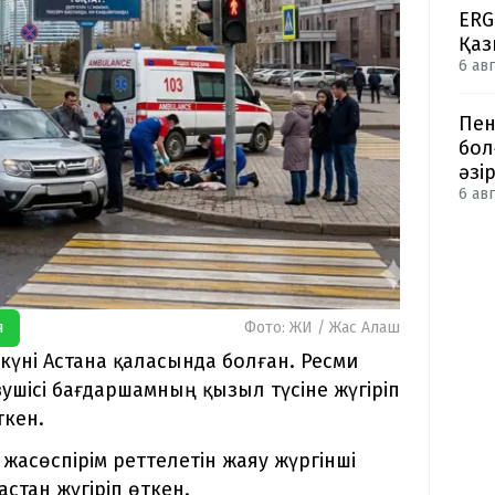
ERG
Қаз
6 авг
Пен
бол
әзі
6 авг
я
Фото: ЖИ / Жас Алаш
күні Астана қаласында болған. Ресми
зушісі бағдаршамның қызыл түсіне жүгіріп
ткен.
жасөспірім реттелетін жаяу жүргінші
стан жүгіріп өткен.