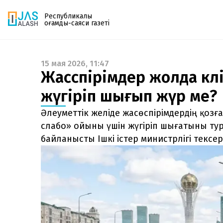
Республикалық
қоғамдық-саяси газеті
15 мая 2026, 11:47
Газетке жазылу
Жасөспірімдер жолда көл
PDF форматтағы газетті ай сайын электронды
жүгіріп шығып жүр ме?
поштаңызға алып отырыңыз. Жаңа нөмір
шыққан сәтте сізге бірден жіберіледі. Тек email
Әлеуметтік желіде жасөспірімдердің қозғ
енгізіңіз, біз қалғанын өзіміз жібереміз.
слабо» ойыны үшін жүгіріп шығатыны ту
байланысты Ішкі істер министрлігі тексеру