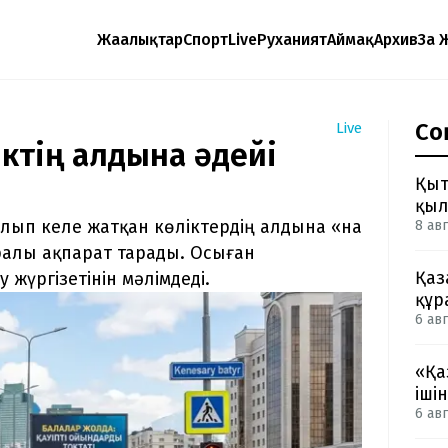
Жаңалықтар
Спорт
Live
Руханият
Аймақ
Архив
Заң 
Со
Live
іктің алдына әдейі
Қыт
қыл
алып келе жатқан көліктердің алдына «на
8 авг
ралы ақпарат тарады. Осыған
Қаз
 жүргізетінін мәлімдеді.
құр
6 авг
«Қа
іші
6 авг