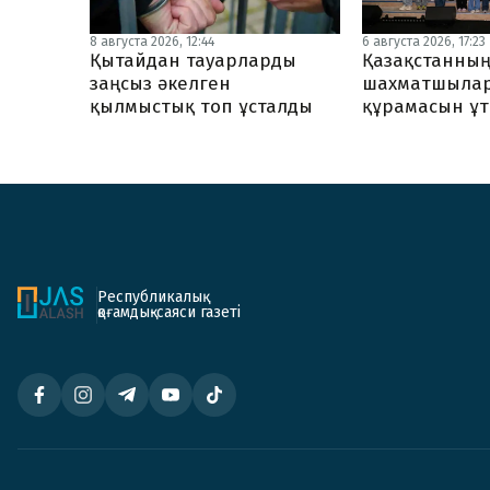
8 августа 2026, 12:44
6 августа 2026, 17:23
Қытайдан тауарларды
Қазақстанның
заңсыз әкелген
шахматшылар
қылмыстық топ ұсталды
құрамасын ұ
Республикалық
қоғамдық-саяси газеті