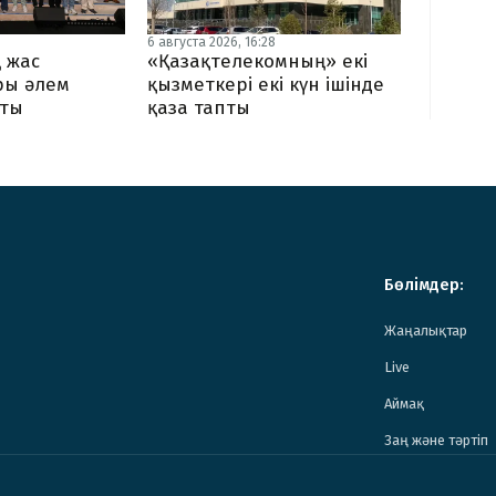
6 августа 2026, 16:28
 жас
«Қазақтелекомның» екі
ы әлем
қызметкері екі күн ішінде
тты
қаза тапты
Бөлімдер:
Жаңалықтар
Live
Аймақ
Заң және тәртіп