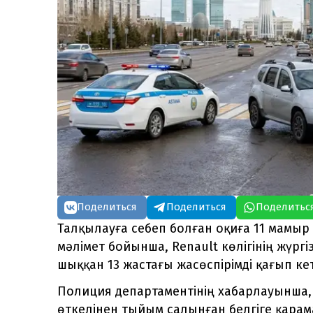
Поделиться
Поделиться
Поделитьс
Талқылауға себеп болған оқиға 11 мамыр 
мәлімет бойынша, Renault көлігінің жүргі
шыққан 13 жастағы жасөспірімді қағып ке
Полиция департаментінің хабарлауынша, 
өткелінен тыйым салынған белгіге қарама