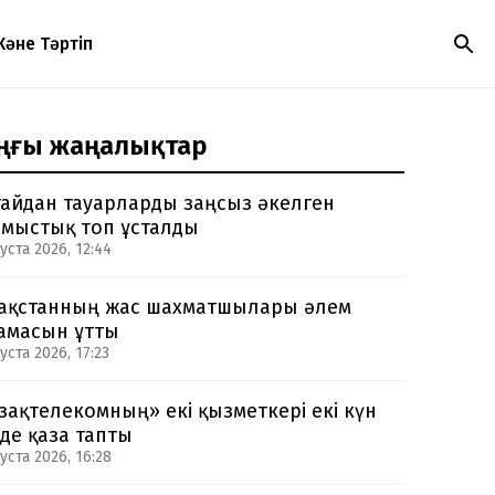
Және Тәртіп
ңғы жаңалықтар
айдан тауарларды заңсыз әкелген
мыстық топ ұсталды
уста 2026, 12:44
ақстанның жас шахматшылары әлем
амасын ұтты
уста 2026, 17:23
зақтелекомның» екі қызметкері екі күн
нде қаза тапты
уста 2026, 16:28