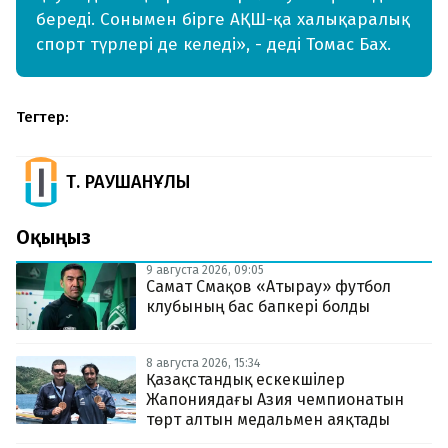
береді. Сонымен бірге АҚШ-қа халықаралық
спорт түрлері де келеді», - деді Томас Бах.
Тегтер:
Т. РАУШАНҰЛЫ
Оқыңыз
9 августа 2026, 09:05
Самат Смақов «Атырау» футбол
клубының бас бапкері болды
8 августа 2026, 15:34
Қазақстандық ескекшілер
Жапониядағы Азия чемпионатын
төрт алтын медальмен аяқтады