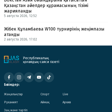
Бокстан Азия ойындарына қатысатын
Қазақстан әйелдер құрамасының тізімі
жарияланды
5 августа 2026, 12:52
Жібек Құламбаева W100 турнирінің жеңімпазы
атанды
2 августа 2026, 17:02
Республикалық
қоғамдық-саяси газеті
Бөлімдер:
Жаңалықтар
Спорт
Live
Руханият
Аймақ
Архив
Заң және тәртіп