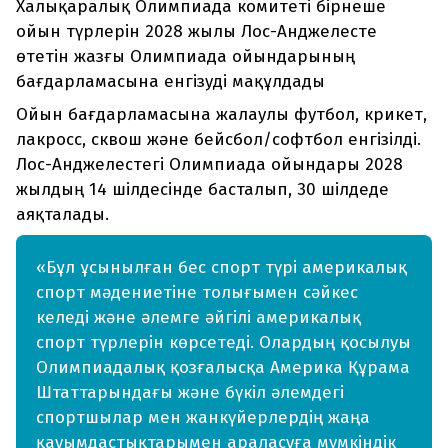
Халықаралық Олимпиада комитеті бірнеше
ойын түрлерін 2028 жылы Лос-Анджелесте
өтетін жазғы Олимпиада ойындарының
бағдарламасына енгізуді мақұлдады
Ойын бағдарламасына жалаулы футбол, крикет,
лакросс, сквош және бейсбол/софтбол енгізілді.
Лос-Анджелестегі Олимпиада ойындары 2028
жылдың 14 шілдесінде басталып, 30 шілдеде
аяқталады.
«Бұл ұсынылған бес спорт түрі америкалық
спорт мәдениетіне толығымен сәйкес
келеді және әлемге әйгілі америкалық
спорт түрлерін көрсетеді. Олардың қосылуы
Олимпиадалық қозғалысқа Америка Құрама
Штаттарындағы және бүкіл әлемдегі
спортшылар мен жанкүйерлердің жаңа
қауымдастықтарымен араласуға мүмкіндік