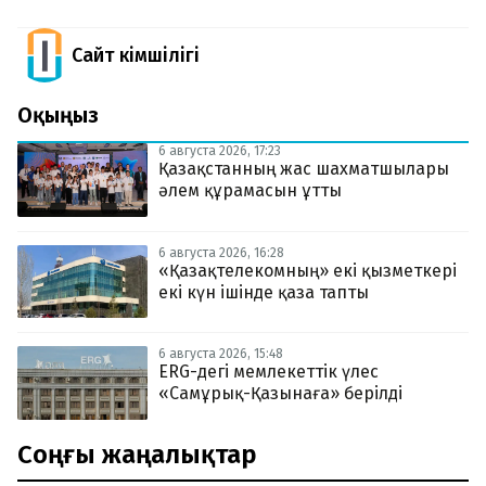
Сайт Әкімшілігі
Оқыңыз
6 августа 2026, 17:23
Қазақстанның жас шахматшылары
әлем құрамасын ұтты
6 августа 2026, 16:28
«Қазақтелекомның» екі қызметкері
екі күн ішінде қаза тапты
6 августа 2026, 15:48
ERG-дегі мемлекеттік үлес
«Самұрық-Қазынаға» берілді
Соңғы жаңалықтар