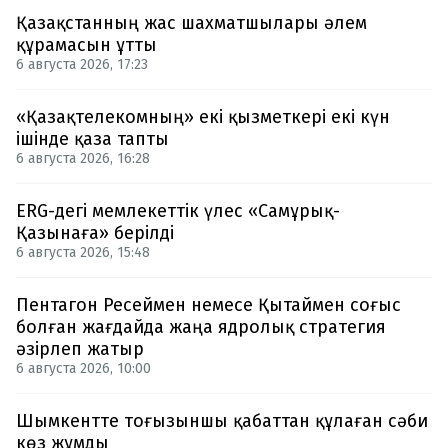
Қазақстанның жас шахматшылары әлем
құрамасын ұтты
6 августа 2026, 17:23
«Қазақтелекомның» екі қызметкері екі күн
ішінде қаза тапты
6 августа 2026, 16:28
ERG-дегі мемлекеттік үлес «Самұрық-
Қазынаға» берілді
6 августа 2026, 15:48
Пентагон Ресеймен немесе Қытаймен соғыс
болған жағдайда жаңа ядролық стратегия
әзірлеп жатыр
6 августа 2026, 10:00
Шымкентте тоғызыншы қабаттан құлаған сәби
көз жұмды