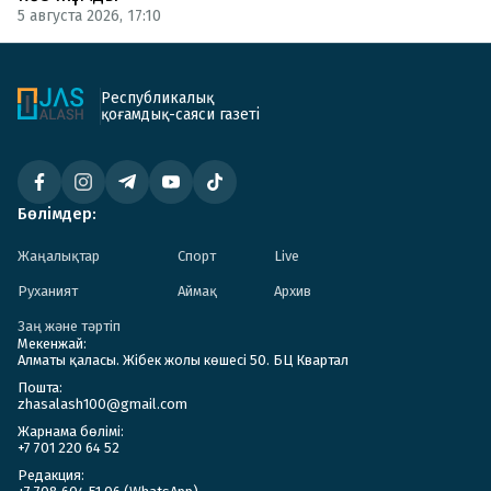
5 августа 2026, 17:10
Республикалық
қоғамдық-саяси газеті
Бөлімдер:
Жаңалықтар
Спорт
Live
Руханият
Аймақ
Архив
Заң және тәртіп
Мекенжай:
Алматы қаласы. Жібек жолы көшесі 50. БЦ Квартал
Пошта:
zhasalash100@gmail.com
Жарнама бөлімі:
+7 701 220 64 52
Редакция: