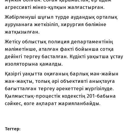
агрессивті мінез-құлқын жалғастырған.
Жәбірленуші шұғыл түрде аудандық орталық
ауруханаға жеткізіліп, хирургия бөліміне
жатқызылған.
Жетісу облыстық полиция департаментінің
мәліметінше, аталған факті бойынша сотқа
дейінгі тергеу басталған. Күдікті уақытша ұстау
изоляторына қамалды.
Қазіргі уақытта оқиғаның барлық мән-жайын
жан-жақты, толық әрі объективті анықтауға
бағытталған тергеу әрекеттері жүргізілуде.
Қылмыстық-процестік кодекстің 201-бабына
сәйкес, өзге ақпарат жарияланбайды.
Тегтер: