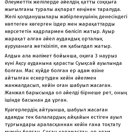
Әлеуметтік желілерде әйелдің қатты соққыға
жығылғаны туралы ақпарат кеңінен таралуда.
Желі қолданушылары жәбірленушінің денесіндегі
көптеген көгерген іздер мен жарақаттарды
көрсететін кадрлармен бөлісіп жатыр. Ауыр
жарақат алған әйел аудандық орталық
ауруханаға жеткізіліп, ем қабылдап жатыр.
Алдын ала мәлімет бойынша, оқиға 3 наурыз
күні Ақсу ауданына қарасты Суықсай ауылында
болған. Мас күйде болған ер адам өзіне
айтылған ескертуден кейін әйелмен
жанжалдасып, кейін оған шабуыл жасаған.
Жанжал барысында ол әйелді бірнеше рет, оның
ішінде басынан да ұрған.
Куәгерлердің айтуынша, шабуыл жасаған
адамды тек балалардың айқайын естіген ауыл
тұрғындары араласқаннан кейін ғана тоқтату
мүмкін болған. Соған қарамастан, ер адам