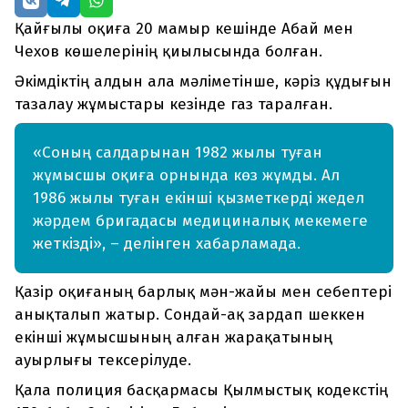
Қайғылы оқиға 20 мамыр кешінде Абай мен
Чехов көшелерінің қиылысында болған.
Әкімдіктің алдын ала мәліметінше, кәріз құдығын
тазалау жұмыстары кезінде газ таралған.
«Соның салдарынан 1982 жылы туған
жұмысшы оқиға орнында көз жұмды. Ал
1986 жылы туған екінші қызметкерді жедел
жәрдем бригадасы медициналық мекемеге
жеткізді», – делінген хабарламада.
Қазір оқиғаның барлық мән-жайы мен себептері
анықталып жатыр. Сондай-ақ зардап шеккен
екінші жұмысшының алған жарақатының
ауырлығы тексерілуде.
Қала полиция басқармасы Қылмыстық кодекстің