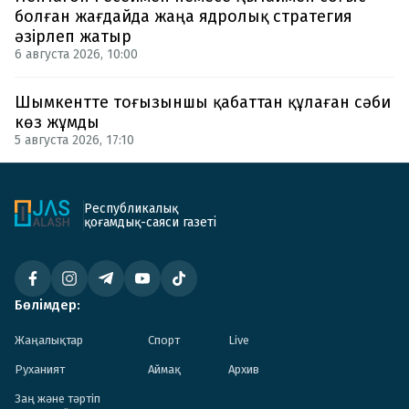
болған жағдайда жаңа ядролық стратегия
әзірлеп жатыр
6 августа 2026, 10:00
Шымкентте тоғызыншы қабаттан құлаған сәби
көз жұмды
5 августа 2026, 17:10
Республикалық
қоғамдық-саяси газеті
Бөлімдер:
Жаңалықтар
Спорт
Live
Руханият
Аймақ
Архив
Заң және тәртіп