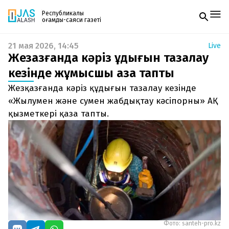
Республикалық
қоғамдық-саяси газеті
21 мая 2026, 14:45
Live
Жаңалықтар
Жезқазғанда кәріз құдығын тазалау
Спорт
Газетке жазылу
Live
кезінде жұмысшы қаза тапты
PDF форматтағы газетті ай сайын электронды
Руханият
Жезқазғанда кәріз құдығын тазалау кезінде
поштаңызға алып отырыңыз. Жаңа нөмір
Аймақ
шыққан сәтте сізге бірден жіберіледі. Тек email
«Жылумен және сумен жабдықтау кәсіпорны» АҚ
Архив
енгізіңіз, біз қалғанын өзіміз жібереміз.
Заң және тәртіп
қызметкері қаза тапты.
Редакциямен байланыс
+7 708 604 51 06
Жарнама бөлімі
+7 701 220 64 52
Пошта
zhasalash100@gmail.com
Фото: santeh-pro.kz