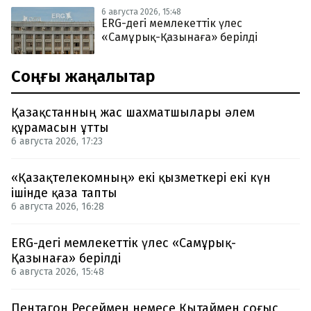
6 августа 2026, 15:48
ERG-дегі мемлекеттік үлес
«Самұрық-Қазынаға» берілді
Соңғы жаңалықтар
Қазақстанның жас шахматшылары әлем
құрамасын ұтты
6 августа 2026, 17:23
«Қазақтелекомның» екі қызметкері екі күн
ішінде қаза тапты
6 августа 2026, 16:28
ERG-дегі мемлекеттік үлес «Самұрық-
Қазынаға» берілді
6 августа 2026, 15:48
Пентагон Ресеймен немесе Қытаймен соғыс