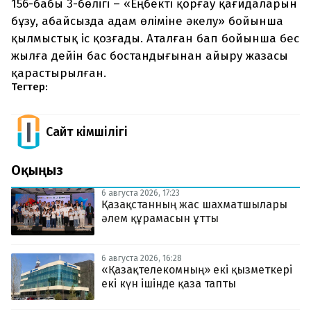
156-бабы 3-бөлігі – «Еңбекті қорғау қағидаларын
бұзу, абайсызда адам өліміне әкелу» бойынша
қылмыстық іс қозғады. Аталған бап бойынша бес
жылға дейін бас бостандығынан айыру жазасы
қарастырылған.
Тегтер:
Сайт Әкімшілігі
Оқыңыз
6 августа 2026, 17:23
Қазақстанның жас шахматшылары
әлем құрамасын ұтты
6 августа 2026, 16:28
«Қазақтелекомның» екі қызметкері
екі күн ішінде қаза тапты