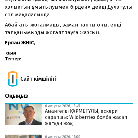
халықтың ұмытылуымен бірдей» дейді Дулатұлы
сол мақаласында.
Абай аты жоғалмады, заман тапты оны, енді
тапқанымызды жоғалтпауға жазсын.
Ерлан ЖҮНІС,
ақын
Тегтер:
Сайт Әкімшілігі
Оқыңыз
6 августа 2026, 13:45
Амангелді ҚҰРМЕТҰЛЫ, әскери
сарапшы: Wildberries бомба жасап
жатқан жоқ
6 августа 2026, 11:00