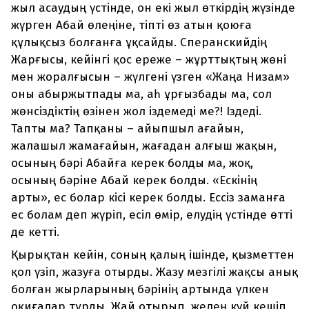
жыл асаудың үстінде, он екі жыл өткірдің жүзінде
жүрген Абай өлеңіне, тіпті өз атын қоюға
құлықсыз болғанға ұқсайды. Сперанскийдің
Жарғысы, кейінгі қос ереже – жұрттықтың жөні
мен жоралғысын – жүлгені үзген «Жаңа Низам»
оны абыржытпады ма, аһ ұрғызбады ма, сол
жөнсіздіктің өзінен жол іздемеді ме?! Іздеді.
Тапты ма? Тапқаны – айыпшыл ағайын,
жалашыл жамағайын, жағадан алғыш жақын,
осының бәрі Абайға керек болды ма, жоқ,
осының бәріне Абай керек болды. «Ескінің
арты», ес болар кісі керек болды. Ессіз заманға
ес болам деп жүріп, есіл өмір, елудің үстінде өтті
де кетті.
Қырықтан кейін, соның қалың ішінде, қызметтен
қол үзіп, жазуға отырды. Жазу мезгілі жақсы анық
болған жырларының бәрінің артында үлкен
оқиғалар тұрды. Жай отырып, желең күй кешіп,