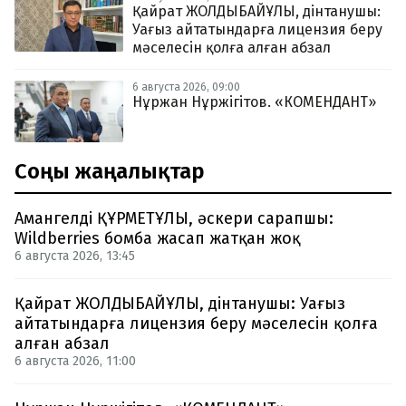
Қайрат ЖОЛДЫБАЙҰЛЫ, дінтанушы:
Уағыз айтатындарға лицензия беру
мәселесін қолға алған абзал
6 августа 2026, 09:00
Нұржан Нұржігітов. «КОМЕНДАНТ»
Соңғы жаңалықтар
Амангелді ҚҰРМЕТҰЛЫ, әскери сарапшы:
Wildberries бомба жасап жатқан жоқ
6 августа 2026, 13:45
Қайрат ЖОЛДЫБАЙҰЛЫ, дінтанушы: Уағыз
айтатындарға лицензия беру мәселесін қолға
алған абзал
6 августа 2026, 11:00