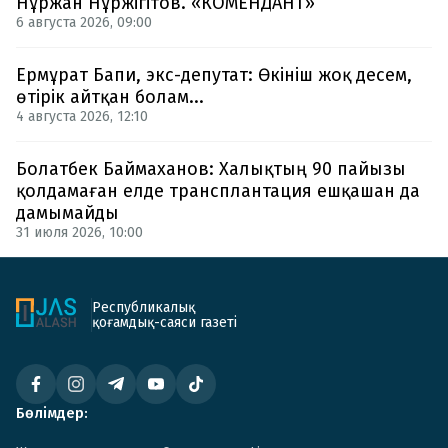
Нұржан Нұржігітов. «КОМЕНДАНТ»
6 августа 2026, 09:00
Ермұрат Бапи, экс-депутат: Өкініш жоқ десем,
өтірік айтқан болам...
4 августа 2026, 12:10
Болатбек Баймаханов: Халықтың 90 пайызы
қолдамаған елде трансплантация ешқашан да
дамымайды
31 июля 2026, 10:00
Республикалық
қоғамдық-саяси газеті
Бөлімдер: