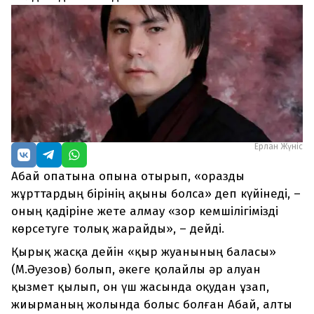
Ерлан Жүніс
Абай опатына опына отырып, «оразды
жұрттардың бірінің ақыны болса» деп күйінеді, –
оның қадіріне жете алмау «зор кемшілігімізді
көрсетуге толық жарайды», – дейді.
Қырық жасқа дейін «қыр жуанының баласы»
(М.Әуезов) болып, әкеге қолайлы әр алуан
қызмет қылып, он үш жасында оқудан ұзап,
жиырманың жолында болыс болған Абай, алты