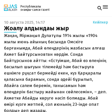
Республикалық
қоғамдық-саяси газеті
10 августа 2025, 14:17
Кейіпкер
Жаңалықтар
Жоғалу алдындағы жыр
Спорт
Газетке жазылу
Live
Жақаң, Міржақып Дулатұлы 1914 жылы «1904
PDF форматтағы газетті ай сайын электронды
Руханият
жылы июнь айының басында Омскіге
поштаңызға алып отырыңыз. Жаңа нөмір
Аймақ
барғанымда, Абай өлеңдерінің жазбасын алғаш
шыққан сәтте сізге бірден жіберіледі. Тек email
Архив
енгізіңіз, біз қалғанын өзіміз жібереміз.
Ахмет Байтұрсыновтан көрдім. Сонда
Заң және тәртіп
Байтұрсынов айтты: «Естуімше, Абай өз өлеңінің
басылып шығуын тілемейді һәм бастыруға
Редакциямен байланыс
+7 708 604 51 06
ешкімге рұқсат бермейді екен, күз Қарқаралы
Жарнама бөлімі
+7 701 220 64 52
қаласына барамын, сонда әдейі бұрылып,
Пошта
Абайға сәлем беремін, танысамын һәм
zhasalash100@gmail.com
өлеңдерін бастыру жайынан сөйлесемін», – деп.
Ахметке Абайды көруге нәсіп болмады. Абай
өмірі күзге жетпей, сол июньнің 23-інде опат
болды» деп жазады.