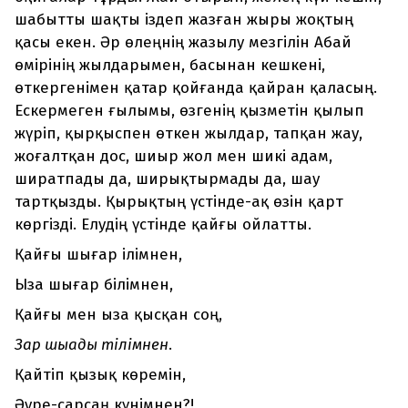
шабытты шақты іздеп жазған жыры жоқтың
қасы екен. Әр өлеңнің жазылу мезгілін Абай
өмірінің жылдарымен, басынан кешкені,
өткергенімен қатар қойғанда қайран қаласың.
Ескермеген ғылымы, өзгенің қызметін қылып
жүріп, қырқыспен өткен жылдар, тапқан жау,
жоғалтқан дос, шиыр жол мен шикі адам,
ширатпады да, ширықтырмады да, шау
тартқызды. Қырықтың үстінде-ақ өзін қарт
көргізді. Елудің үстінде қайғы ойлатты.
Қайғы шығар ілімнен,
Ыза шығар білімнен,
Қайғы мен ыза қысқан соң,
Зар шығады тілімнен
.
Қайтіп қызық көремін,
Әуре-сарсаң күнімнен?!