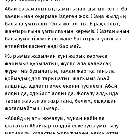
Абай өз заманының қамытынан шығып кетті. Өз
заманынан оқырман іздеген жоқ. Жаңа жылдың
басына ұмтылды. Оны жоғалтты. Бірақ соның
жаңғырығына ұмтылғанын көреміз. Жазғанының
басылуын тілемейтін және бастыруға ұлықсат
етпейтін қасиет енді бар ма?..
Жырымыз жазылған күні жарық көрмесе
жанымыз құбылатын, жүлде ала қалмасақ
жүрегіміз бұзылатын, тамам жұртқа таныла
қоймадық деп тарынатын шағымыз Абай
алдында әділетті емес екенін түсінесің. Абай
алдында, әдебиет алдында. Жоғалу алдында
тұрып жазылған жыр ғана, бәлкім, ешқашан
жоғалмайтын шығар.
«Абайдың аты жоғалуы, мұнан кейін де
шығатын Абайлар сондай ескерусіз ұмытылу
ықтималы қазақтың жоғалуымен, қазақ атты