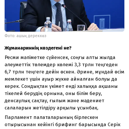
Фото: ашық дереккөз
Жұманғариннің көздегені не?
Ресми мәліметке сүйенсек, соңғы алты жылда
әлеуметтік төлемдер көлемі 3,3 трлн теңгеден
6,7 трлн теңгеге дейін өскен. Әрине, мұндай өсім
мемлекет үшін ауыр жүкке айналған болуы да
керек. Сондықтан үкімет енді халыққа ақшаны
тікелей берудің орнына, оны білім беру,
денсаулық сақтау, ғылым және мәдениет
салаларын жетілдіру арқылы ұсынбақ.
Парламент палаталарының бірлескен
отырысынан кейінгі брифинг барысында Серік