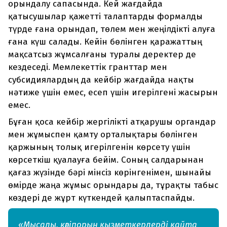
орындалу сапасында. Кей жағдайда
қатысушылар қажетті талаптарды формалды
түрде ғана орындап, төлем мен жеңілдікті алуға
ғана күш салады. Кейін бөлінген қаражаттың
мақсатсыз жұмсалғаны туралы деректер де
кездеседі. Мемлекеттік гранттар мен
субсидиялардың да кейбір жағдайда нақты
нәтиже үшін емес, есеп үшін игерілгені жасырын
емес.
Бұған қоса кейбір жергілікті атқарушы органдар
мен жұмыспен қамту орталықтары бөлінген
қаржының толық игерілгенін көрсету үшін
көрсеткіш қуалауға бейім. Соның салдарынан
қағаз жүзінде бәрі мінсіз көрінгенімен, шынайы
өмірде жаңа жұмыс орындары да, тұрақты табыс
көздері де жұрт күткендей қалыптаспайды.
«Мысалы, кәсіпорын қызметкерлерді қайта