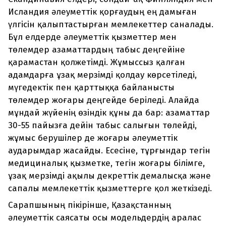
Исландия әлеуметтік қорғаудың ең дамыған
үлгісін қалыптастырған мемлекеттер саналады.
Бұл елдерде әлеуметтік қызметтер мен
төлемдер азаматтардың табыс деңгейіне
қарамастан қолжетімді. Жұмыссыз қалған
адамдарға ұзақ мерзімді қолдау көрсетіледі,
мүгедектік пен қарттыққа байланысты
төлемдер жоғары деңгейде беріледі. Алайда
мұндай жүйенің өзіндік құны да бар: азаматтар
30-55 пайызға дейін табыс салығын төлейді,
жұмыс берушілер де жоғары әлеуметтік
аударымдар жасайды. Есесіне, тұрғындар тегін
медициналық қызметке, тегін жоғары білімге,
ұзақ мерзімді ақылы декреттік демалысқа және
сапалы мемлекеттік қызметтерге қол жеткізеді.
Сарапшының пікірінше, Қазақстанның
әлеуметтік саясаты осы модельдердің аралас