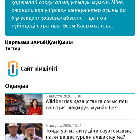
қаржылай соққы алып, ұтылуы мүмкін. Міне,
«жаңалыққа үйірсек» шенеуніктер осыны да
бір ескеріп қойғаны абзал»
, – деп ой
түйіндеді сарапшы Әсем Қасымханова.
Қарлығаш ЗАРЫҚҚАНҚЫЗЫ
Тегтер:
Сайт Әкімшілігі
Оқыңыз
6 августа 2026, 13:10
Wildberries Қазақстанға соғыс пен
санкция шақыруы мүмкін бе?
6 августа 2026, 10:21
Тойда уағыз айту діни сауатсыздық
па, әлде дәстүрден алшақтау ма?