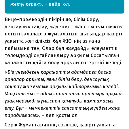
жетуі керек»
, – дейді ол.
Вице-премьердің пікірінше, білім беру,
денсаулық сақтау, мәдениет және ғылым сияқты
негізгі салаларға жұмсалатын шығындар қазіргі
уақытта жеткіліксіз, бұл ЖІӨ-нің аз ғана
пайызына тең. Олар бұл жағдайды әлеуметтік
төлемдерді оңтайландыру арқылы босатылған
қаражатты қайта бөлу арқылы өзгерткісі келеді.
«Біз үнемдеген қаражатты адамдарға басқа
арналар арқылы, яғни білім беру, денсаулық
сақтау және ғылым арқылы қайтарғымыз келеді.
Мақсатымыз – адам капиталын арттыру арқылы
ұзақ мерзімді жұмыспен қамтуды қамтамасыз
ету. Бұл – мемлекеттік саясаттың мүлдем жаңа
парадигмасы»,
– деп қосты ол.
Серік Жұманғариннің сөзінше, қазіргі уақытта