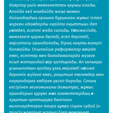
даярлау үшін мемлекеттен қаржы алады.
Алайда кей жағдайда жаңа маман
дайындаудың орнына бұрыннан жұмыс істеп
жүрген адамдарды «қайта оқыттық» деп
рәсімдеп, есепті жаба салады. Нәтижесінде,
мемлекет қаржы бөледі, есеп беріледі,
көрсеткіш орындалады, бірақ нақты өзгеріс
болмайды. Осылайша реформалар өмірде
емес, есептер мен баяндамаларда жүзеге
асып жатқандай әсер қалдырады. Ал халыққа
ұсынылатын қолдау ұзақ мерзімді нәтиже
беретін жүйеге емес, уақытша төлемдер мен
науқандарға көбірек ұқсап барады. Соның
кесірінен экономиканы дамытуға, жұмыс
орындарын құруға және азаматтардың әл-
ауқатын арттыруға бөлінген
миллиардтаған теңге құмға сіңген судай із-
түзсіз жоғалып жатыр.
Егер мемлекет