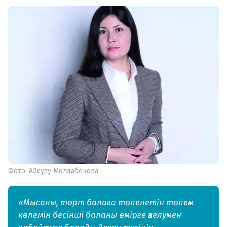
Фото: Айсұлу Молдабекова
«Мысалы, төрт балаға төленетін төлем
көлемін бесінші баланы өмірге әкелумен