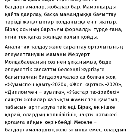
бағдарламалар, жобалар бар. Мамандарды
қайта даярлау, басқа мамандыққа бағыттау
тәрізді жаңалықтар қолданысқа еніп жатыр.
Бірақ осының барлығы формалды түрде ғана,
яғни тек қағаз жүзінде қалып қойды.
Аналитик талдау және сараптау орталығының
әлеуметтанушы маманы Меруерт
Молдабаеваның сөзінен ұққанымыз, бізде
әлеуметтік саясатты белсенді жүргізуге
бағытталған бағдарламалар аз болған жоқ.
«Жұмыспен қамту-2020», «Жол картасы-2020»,
«Дипломмен – ауылға», «Жастар тәжірибесі»
сияқты жобалар халықты жұмыспен қамтып,
табысын арттыруға тиіс еді. Бірақ, өкінішке
қарай, олардың көпшілігінің нақты нәтижесі
қоғамға айқын көрінбейді. Мәселе –
бағдарламалардың жоқтығында емес, олардың