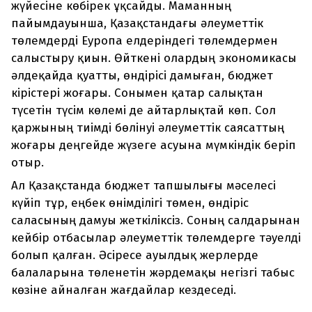
жүйесіне көбірек ұқсайды. Маманның
пайымдауынша, Қазақстандағы әлеуметтік
төлемдерді Еуропа елдеріндегі төлемдермен
салыстыру қиын. Өйткені олардың экономикасы
әлдеқайда қуатты, өндірісі дамыған, бюджет
кірістері жоғары. Сонымен қатар салықтан
түсетін түсім көлемі де айтарлықтай көп. Сол
қаржының тиімді бөлінуі әлеуметтік саясаттың
жоғары деңгейде жүзеге асуына мүмкіндік беріп
отыр.
Ал Қазақстанда бюджет тапшылығы мәселесі
күйіп тұр, еңбек өнімділігі төмен, өндіріс
саласының дамуы жеткіліксіз. Соның салдарынан
кейбір отбасылар әлеуметтік төлемдерге тәуелді
болып қалған. Әсіресе ауылдық жерлерде
балаларына төленетін жәрдемақы негізгі табыс
көзіне айналған жағдайлар кездеседі.