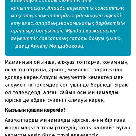
көбейтуге болады деген түсінік
қалыптасқан. Алайда әлеуметтік саясаттың
мақсаты азаматтарды жәрдемақыға тәуелді
ету емес, олардың экономикалық дербестігін
арттыру болуы тиіс. Мұндай көзқараспен
әлеуметтік саясаттың сапалы дамуы қиын»,
– дейді Айсұлу Молдабекова.
Маманның ойынша, әлжуаз топтарға, қоғамның
осал топтарына, әрине, мемлекет тарапынан
қолдау керек.Атаулы әлеуметтік көмектер мен
әлеуметтік төлемдер сол үшін де беріледі. Бірақ
ол төлемдерді алған сайын осы минималды
кіріске де әбден сүйеніп алмауы керек.
Қызығын қашан көреміз?
Азаматтарды минималды кіріске, яғни бір ғана
жәрдемақыға телміртпеудің жолы қандай? Бұған
қатысты қазір бізде түрлі әлеуметтік