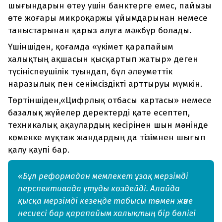
шығындарын өтеу үшін банктерге емес, пайызы
өте жоғары микроқаржы ұйымдарынан немесе
таныстарынан қарыз алуға мәжбүр болады.
Үшіншіден, қоғамда «үкімет қарапайым
халықтың ақшасын қысқартып жатыр» деген
түсініспеушілік туындап, бұл әлеуметтік
наразылық пен сенімсіздікті арттыруы мүмкін.
Төртіншіден,«Цифрлық отбасы картасы» немесе
базалық жүйелер деректерді қате есептеп,
техникалық ақаулардың кесірінен шын мәнінде
көмекке мұқтаж жандардың да тізімнен шығып
қалу қаупі бар.
«Бұл реформадан мемлекет ұзақ мерзімді
перспективада ұтуды көздейді. Алайда
қысқа мерзімді кезеңде табысы төмен және
несиесі бар қарапайым халықтың бір бөлігі