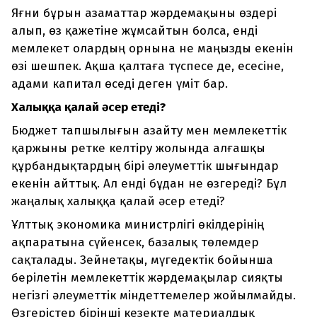
Яғни бұрын азаматтар жәрдемақыны өздері
алып, өз қажетіне жұмсайтын болса, енді
мемлекет олардың орнына не маңызды екенін
өзі шешпек. Ақша қалтаға түспесе де, есесіне,
адами капитал өседі деген үміт бар.
Халыққа қалай әсер етеді?
Бюджет тапшылығын азайту мен мемлекеттік
қаржыны ретке келтіру жолында алғашқы
құрбандықтардың бірі әлеуметтік шығындар
екенін айттық. Ал енді бұдан не өзгереді? Бұл
жаңалық халыққа қалай әсер етеді?
Ұлттық экономика министрлігі өкілдерінің
ақпаратына сүйенсек, базалық төлемдер
сақталады. Зейнетақы, мүгедектік бойынша
берілетін мемлекеттік жәрдемақылар сияқты
негізгі әлеуметтік міндеттемелер жойылмайды.
Өзгерістер бірінші кезекте материалдық