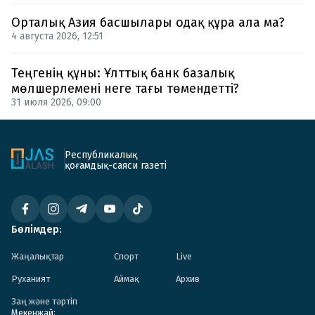
Орталық Азия басшылары одақ құра ала ма?
4 августа 2026, 12:51
Теңгенің құны: Ұлттық банк базалық
мөлшерлемені неге тағы төмендетті?
31 июля 2026, 09:00
Республикалық
қоғамдық-саяси газеті
Бөлімдер:
Жаңалықтар
Спорт
Live
Руханият
Аймақ
Архив
Заң және тәртіп
Мекенжай: