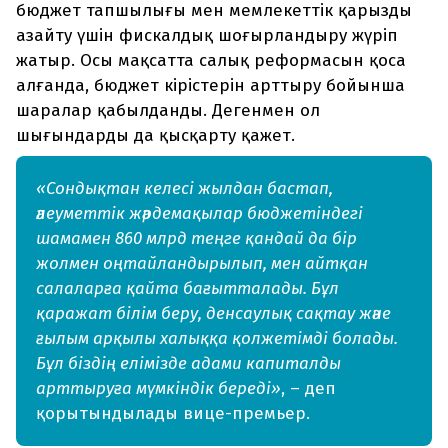
бюджет тапшылығы мен мемлекеттік қарызды
азайту үшін фискалдық шоғырландыру жүріп
жатыр. Осы мақсатта салық реформасын қоса
алғанда, бюджет кірістерін арттыру бойынша
шаралар қабылданды. Дегенмен ол
шығындарды да қысқарту қажет.
«Сондықтан келесі жылдан бастап,
әлеуметтік жәрдемақылар бюджетіндегі
шамамен 860 млрд теңге қандай да бір
жолмен оңтайландырылып, мен айтқан
салаларға қайта бағытталады. Бұл
қаражат білім беру, денсаулық сақтау және
ғылым арқылы халыққа қолжетімді болады.
Бұл біздің елімізде адами капиталды
арттыруға мүмкіндік береді»
, – деп
қорытындылады вице-премьер.