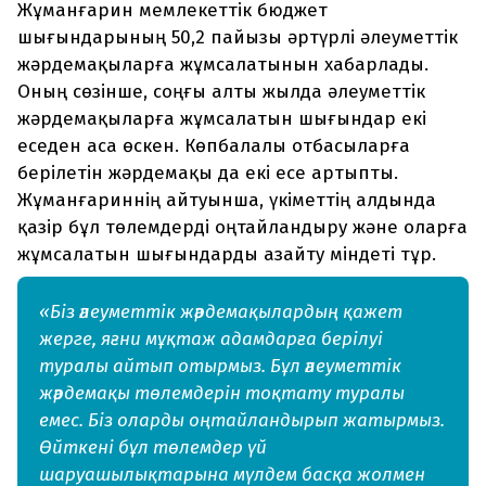
Жұманғарин мемлекеттік бюджет
шығындарының 50,2 пайызы әртүрлі әлеуметтік
жәрдемақыларға жұмсалатынын хабарлады.
Оның сөзінше, соңғы алты жылда әлеуметтік
жәрдемақыларға жұмсалатын шығындар екі
еседен аса өскен. Көпбалалы отбасыларға
берілетін жәрдемақы да екі есе артыпты.
Жұманғариннің айтуынша, үкіметтің алдында
қазір бұл төлемдерді оңтайландыру және оларға
жұмсалатын шығындарды азайту міндеті тұр.
«Біз әлеуметтік жәрдемақылардың қажет
жерге, яғни мұқтаж адамдарға берілуі
туралы айтып отырмыз. Бұл әлеуметтік
жәрдемақы төлемдерін тоқтату туралы
емес. Біз оларды оңтайландырып жатырмыз.
Өйткені бұл төлемдер үй
шаруашылықтарына мүлдем басқа жолмен