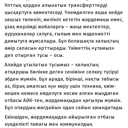
Ұлттық қордан алынатын трансферттерді
қысқартуға көмектеседі. Үнемделген ақша кейде
заңсыз төленіп, желініп кететін жәрдемақы емес,
ұзақ мерзімді жобаларға – жаңа мектептер,
ауруханалар салуға, ғылым мен мәдениетті
дамытуға жұмсалады. Бұл болашақта халықтың
өмір сапасын арттырады. Үкіметтің «ұтамыз»
деп отырған тұсы – осы.
Алайда ұтылатын тұсымыз – халықтың
атқарушы билікке деген сеніміне селкеу түсіруі
әбден мүмкін. Бұл арада, бірінші, нақты табысы
аз, бірақ амалсыз күн көру үшін техника, киім-
кешек немесе емделуге несие алған мыңдаған
отбасы АӘК-тен, жәрдемақыдан қағылуы мүмкін.
Бұл олардың жағдайын одан сайын қиындатады.
Екіншіден, жәрдемақыдан айырылған отбасы
күнделікті тамағы мен коммуналдық