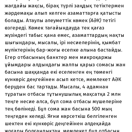
жағдайы жақсы, бірақ түрлі заңдық тетіктермен
жәрдемақы алып келген азаматтарға қатысты
болады. Атаулы әлеуметтік көмек
(АӘК)
тетігі
өзгереді. Көмек тағайындауда тек қағаз
жүзіндегі табыс қана емес, азаматтардың нақты
шығындары, мысалы, ірі несиелерінің, қымбат
мүліктерінің бар-жоғы есепке алына бастайды.
Егер отбасының банктер мен микроқаржы
ұйымдары алдындағы жалпы қарыз сомасы жан
басына шаққанда екі еселенген ең төменгі
күнкөріс деңгейінен асып кетсе, мемлекет АӘК
беруден бас тартады. Мысалы, 4 адамнан
тұратын отбасы тұтынушылық мақсатқа 2 млн
теңге несие алса, бұл сома отбасы мүшелеріне
тең бөлінеді. Бұл сома жан басына 500 мың
теңгеден келеді. Яғни көрсеткіш белгіленген
шектен екі күнкөріс деңгейінен әлдеқайда
жоғары болғандықтан, мемлекет бұл отбасын