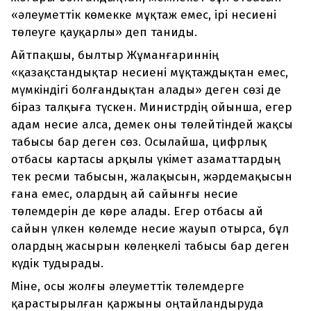
«әлеуметтік көмекке мұқтаж емес, ірі несиені
төлеуге қауқарлы» деп таниды.
Айтпақшы, былтыр Жұманғариннің
«қазақстандықтар несиені мұқтаждықтан емес,
мүмкіндігі болғандықтан алады» деген сөзі де
біраз талқыға түскен. Министрдің ойынша, егер
адам несие алса, демек оны төлейтіндей жақсы
табысы бар деген сөз. Осылайша, цифрлық
отбасы картасы арқылы үкімет азаматтардың
тек ресми табысын, жалақысын, жәрдемақысын
ғана емес, олардың ай сайынғы несие
төлемдерін де көре алады. Егер отбасы ай
сайын үлкен көлемде несие жауып отырса, бұл
олардың жасырын көлеңкелі табысы бар деген
күдік тудырады.
Міне, осы жолғы әлеуметтік төлемдерге
қарастырылған қаржыны оңтайландыруда