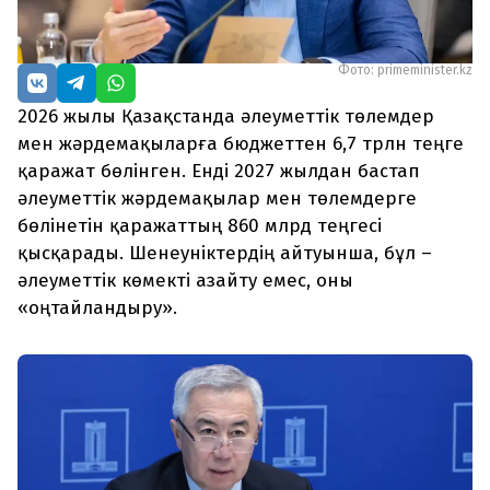
Фото: primeminister.kz
2026 жылы Қазақстанда әлеуметтік төлемдер
мен жәрдемақыларға бюджеттен 6,7 трлн теңге
қаражат бөлінген. Енді 2027 жылдан бастап
әлеуметтік жәрдемақылар мен төлемдерге
бөлінетін қаражаттың 860 млрд теңгесі
қысқарады. Шенеуніктердің айтуынша, бұл –
әлеуметтік көмекті азайту емес, оны
«оңтайландыру».