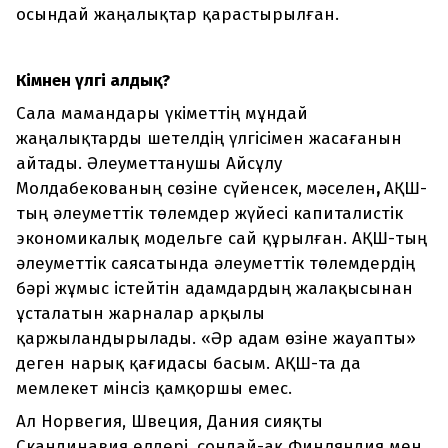
осындай жаңалықтар қарастырылған.
Кімнен үлгі алдық?
Сала мамандары үкіметтің мұндай
жаңалықтарды шетелдің үлгісімен жасағанын
айтады. Әлеуметтанушы Айсұлу
Молдабекованың сөзіне сүйенсек,
мәселен
,
АҚШ-
тың әлеуметтік төлемдер жүйесі капиталистік
экономикалық модельге сай құрылған. АҚШ-тың
әлеуметтік саясатында әлеуметтік төлемдердің
бәрі жұмыс істейтін адамдардың жалақысынан
ұсталатын жарналар арқылы
қаржыландырылады. «Әр адам өзіне жауапты»
деген нарық қағидасы басым. АҚШ-та да
мемлекет мінсіз қамқоршы емес.
Ал Норвегия, Швеция, Дания сияқты
Скандинавия елдері, сондай-ақ Финляндия мен