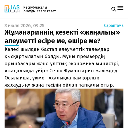
Республикалық
қоғамдық-саяси газеті
3 июля 2026, 09:25
Сараптама
Жаңалықтар
Жұманғариннің кезекті «жаңалығы»
Спорт
Газетке жазылу
Live
әлеуметті өсіре ме, өшіре ме?
PDF форматтағы газетті ай сайын электронды
Руханият
Келесі жылдан бастап әлеуметтік төлемдер
поштаңызға алып отырыңыз. Жаңа нөмір
Аймақ
шыққан сәтте сізге бірден жіберіледі. Тек email
қысқартылатын болды. Мұны премьердің
Архив
енгізіңіз, біз қалғанын өзіміз жібереміз.
Заң және тәртіп
орынбасары және ұлттық экономика министрі,
«жаңалыққа үйір» Серік Жұманғарин мәлімдеді.
Редакциямен байланыс
Осылайша, үкімет «халыққа қамқорлық
+7 708 604 51 06
жасаудың» жаңа тәсілін ойлап тапқалы отыр.
Жарнама бөлімі
+7 701 220 64 52
Пошта
zhasalash100@gmail.com