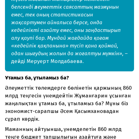
белсенді әлеуметтік саясаттың мазмұнын
емес, тек оның статистикасын
жақсартумен айналыса берсе, онда
кедейлікті азайту емес, оны заңдастырып
алу қаупі бар. Мұндай жағдайда қоғам
«кедейлік қақпанына» түсіп қана қоймай,
одан шығудың жолын да жоғалтуы мүмкін»,
–
дейді Меруерт Молдабаева.
Ұтамыз ба, ұтыламыз ба?
Әлеуметтік төлемдерге бөлінетін қаржының 860
млрд теңгесін үнемдейтін Жұманғарин ұсынған
жаңалықтан ұтамыз ба, ұтыламыз ба? Мұны біз
экономист-сарапшы Әсем Қасымхановадан
сұрап көрдік.
Маманның айтуынша
,
үнемделетін 860 млрд
теңге бюджет тапшылығын азайтуға және