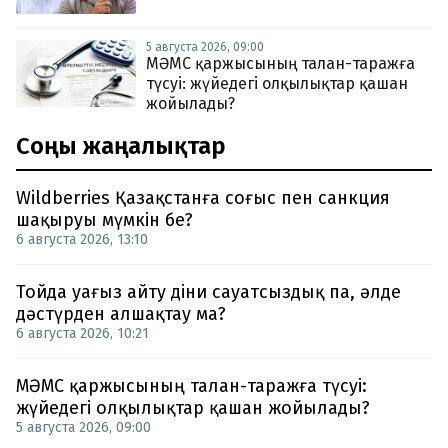
5 августа 2026, 09:00
МӘМС қаржысының талан-таражға
түсуі: жүйедегі олқылықтар қашан
жойылады?
Соңғы жаңалықтар
Wildberries Қазақстанға соғыс пен санкция
шақыруы мүмкін бе?
6 августа 2026, 13:10
Тойда уағыз айту діни сауатсыздық па, әлде
дәстүрден алшақтау ма?
6 августа 2026, 10:21
МӘМС қаржысының талан-таражға түсуі:
жүйедегі олқылықтар қашан жойылады?
5 августа 2026, 09:00