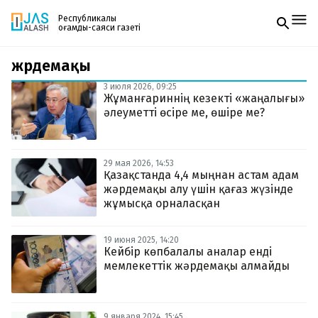
Республикалық
қоғамдық-саяси газеті
жәрдемақы
Жаңалықтар
Спорт
3 июля 2026, 09:25
Газетке жазылу
Live
Жұманғариннің кезекті «жаңалығы»
PDF форматтағы газетті ай сайын электронды
Руханият
әлеуметті өсіре ме, өшіре ме?
поштаңызға алып отырыңыз. Жаңа нөмір
Аймақ
шыққан сәтте сізге бірден жіберіледі. Тек email
Архив
енгізіңіз, біз қалғанын өзіміз жібереміз.
Заң және тәртіп
29 мая 2026, 14:53
Қазақстанда 4,4 мыңнан астам адам
жәрдемақы алу үшін қағаз жүзінде
Редакциямен байланыс
+7 708 604 51 06
жұмысқа орналасқан
Жарнама бөлімі
+7 701 220 64 52
Пошта
19 июня 2025, 14:20
zhasalash100@gmail.com
Кейбір көпбалалы аналар енді
мемлекеттік жәрдемақы алмайды
9 января 2024, 15:45