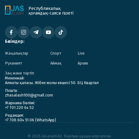
Республикалық
қоғамдық-саяси газеті
Бөлімдер:
Жаңалықтар
Спорт
Live
Руханият
Аймақ
Архив
Заң және тәртіп
Мекенжай:
Алматы қаласы. Жібек жолы көшесі 50. БЦ Квартал
Пошта:
zhasalash100@gmail.com
Жарнама бөлімі:
+7 701 220 64 52
Редакция:
+7 708 604 51 06 (WhatsApp)
© 2026 Jasalash.kz. Барлық құқық қорғалған.