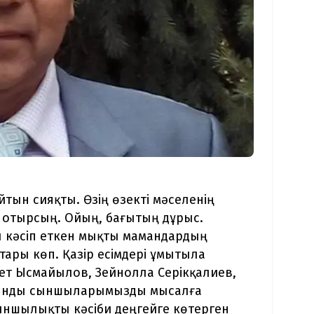
айтын сияқты. Өзің өзекті мәселенің
 отырсың. Ойың, бағытың дұрыс.
 кәсіп еткен мықты мамандардың
тары көп. Қазір есімдері ұмытыла
ет Ысмайылов, Зейнолла Серікқалиев,
 сынды сыншыларымызды мысалға
сыншылықты кәсіби деңгейге көтерген