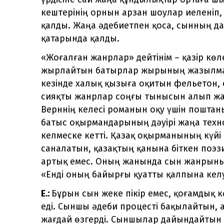
кештерінің орнын арзан шоулар иеленіп
қалды. Жаңа әдебиетпен қоса, сынның да
қатарында қалды.
«Жоғалған жанрлар» дейтінім – қазір көл
жырлайтын батырлар жырының жазылмай
кезінде халық қызыға оқитын фельетон, 
сияқты жанрлар соңғы тынысын алып жа
Верннің келесі романын оқу үшін поштан
батыс оқырмандарының дәуірі жаңа тех
келмеске кетті. Қазақ оқырманының күйі 
саналатын, қазақтың қанына біткен поэз
артық емес. Оның жанында сын жанрының 
«Енді оның байырғы қуатты қалпына келуі
Е.Қ:
Бұрын сын жеке пікір емес, қоғамдық 
еді. Сыншы әдеби процесті бақылайтын, ал
жағдай өзгерді. Сыншылар дайындайтын 