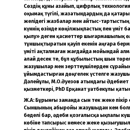
Сөздің құны азайып, цифрлық технологи
оқымақ түгілі, жазатындардың да қатары ті
желідегі жазбалар мен айтыс-тартыстың
күннің өзінде көңілжықпастық пен үміт б
қылу» деген қасиеттер
шығармашылық өл
тұншықтыратын қауіп екенін аңғара берме
үміті ақталмаған жағдайда мойындай алма
Қалай десек те, бұл құбылыстың шын төрел
жазушылар мен зерттеушілерден сұрайық
ұйымдастырған дөңгелек үстелге жазушы
Дәлейұлы, М.О.Әуезов атындағы Әдебиет
қызметкері, PhD Ерқанат Қуатбекұлы қаты
Ж.А: Бұрынғы заманда сын тек жеке пікір
Сыншының абыройы жазушыдан кем болма
беделі бар, әдеби қозғалысқа ықпалы күш
көбіне тапсырыс немесе жеке қызығушылы