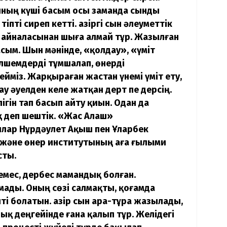
яның күші басым осы заманда сынды
пті сиреп кетті. Қазіргі сын әлеуметтік
 айналасынан шыға алмай тұр. Жазылған
асым. Шын мәнінде, «қолдау», «үміт
шемдерді тұмшалап
, өнерді
йміз. Жарқыраған жастан үнемі үміт ету,
у әуелден келе жатқан дерт пе дерсің.
ігін тап басып айту қиын. Одан да
 деп шештік. «Жас Алаш»
лар Нұрдәулет Ақыш пен Ұларбек
 және өнер институтының аға ғылыми
сты.
 емес, дербес мамандық болған.
ды. Оның сөзі салмақты, қоғамда
ті болатын. Қазір сын ара-тұра жазылады,
қ деңгейінде ғана қалып тұр. Желідегі