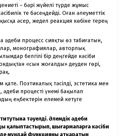
дениеті – бәрі жүйелі түрде жұмыс
әсібилік те бәсеңдейді. Оған әлеуметтік
 қысқа әсер, жедел реакция көбіне терең
а әдеби процесс сияқты өз табиғатын,
алар, монографиялар, авторлық
лымдар белгілі бір деңгейде кәсіби
ндықтан «сын жоғалды» деуден гөрі,
рақ.
м қате. Поэтикалық тәсілді, эстетика мен
 әдеби процесті үнемі бақылап
рдың еңбектерін елемей кетуге
ститутына тәуелді. Әлемдік әдеби
рды қалыптастырып, шығармаларға кәсіби
Бізде мұндай функцияны атқаратын