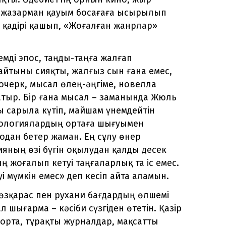
, жазарман қауым босағаға ысырылып
 қадірі қашып, «Жоғалған жанрлар»
емді эпос, таңды-таңға жалғап
тыны сияқты, жалғыз сын ғана емес,
очерк, мысал өлең-әңгіме, новелла
тыр. Бір ғана мысал – заманында Жюль
ы сарыла күтіп, майшам үнемдейтін
нологиялардың ортаға шығуымен
одан бетер жаман. Ең сұлу өнер
ияның өзі бүгін оқылудан қалды десек
жоғалып кетуі таңғаларлық та іс емес.
 мүмкін емес» деп кесіп айта аламын.
көзқарас пен рухани бағдардың өлшемі
 шығарма – кәсіби сүзгіден өтетін. Қазір
орта, тұрақты журналдар, мақсатты