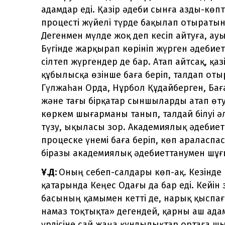
адамдар еді. Қазір әдеби сынға азды-көп
процесті жүйелі түрде бақылап отыраты
Дегенмен мүлде жоқ деп кесіп айтуға, ау
Бүгінде жарқырап көрініп жүрген әдебие
сілтеп жүргендер де бар. Атап айтсақ, қаз
құбылысқа өзінше баға беріп, талдап о
Гүлжаһан Орда, Нұрбол Құдайберген, Ба
және тағы бірқатар сыншыларды атап өту
көркем шығарманы танып, талдай білуі әлі
түзу, ықыласы зор. Академиялық әдебиетт
процеске үнемі баға беріп, көп араласп
біразы академиялық әдебиеттанумен шұғ
Ұ.Д:
Оның себеп-салдары көп-ақ. Кезінде
қатарында Кеңес Одағы да бар еді. Кейін 
басының қамымен кетті де, нарық қыспа
намаз тоқтықта» дегендей, қарны аш адам
үрдісіне сай жаңа құндылықтар ортаға ш