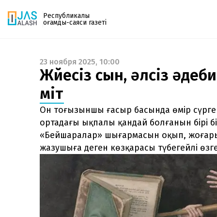
Республикалық
қоғамдық-саяси газеті
23 ноября 2025, 10:00
Газетке жазылу
Жүйесіз сын, әлсіз әдеби
PDF форматтағы газетті ай сайын электронды
үміт
поштаңызға алып отырыңыз. Жаңа нөмір
шыққан сәтте сізге бірден жіберіледі. Тек email
Он тоғызыншы ғасыр басында өмір сүрг
енгізіңіз, біз қалғанын өзіміз жібереміз.
ортадағы ықпалы қандай болғанын бірі бі
«Бейшаралар» шығармасын оқып, жоғары
жазушыға деген көзқарасы түбегейлі өзге