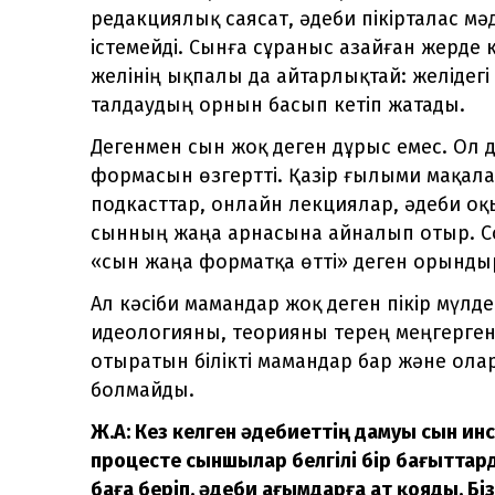
редакциялық саясат, әдеби пікірталас мә
істемейді. Сынға сұраныс азайған жерде к
желінің ықпалы да айтарлықтай: желідегі
талдаудың орнын басып кетіп жатады.
Дегенмен сын жоқ деген дұрыс емес. Ол д
формасын өзгертті. Қазір ғылыми мақал
подкасттар, онлайн лекциялар, әдеби оқы
сынның жаңа арнасына айналып отыр. Со
«сын жаңа форматқа өтті» деген орынды
Ал кәсіби мамандар жоқ деген пікір мүлде
идеологияны, теорияны терең меңгерген,
отыратын білікті мамандар бар және ола
болмайды.
Ж.А: Кез келген әдебиеттің дамуы сын ин
процесте сыншылар белгілі бір бағытта
баға беріп, әдеби ағымдарға ат қояды. 