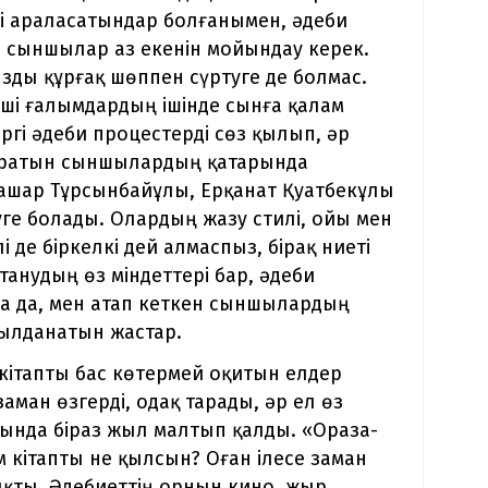
ті араласатындар болғанымен, әдеби
н сыншылар аз екенін мойындау керек.
ызды құрғақ шөппен сүртуге де болмас.
тші ғалымдардың ішінде сынға қалам
іргі әдеби процестерді сөз қылып, әр
тыратын сыншылардың қатарында
ғашар Тұрсынбайұлы, Ерқанат Қуатбекұлы
ге болады. Олардың жазу стилі, ойы мен
 де біркелкі дей алмаспыз, бірақ ниеті
анудың өз міндеттері бар, әдеби
аса да, мен атап кеткен сыншылардың
ылданатын жастар.
 кітапты бас көтермей оқитын елдер
заман өзгерді, одақ тарады, әр ел өз
ғында біраз жыл малтып қалды. «Ораза-
 кітапты не қылсын? Оған ілесе заман
ықты. Әдебиеттің орнын кино, жыр