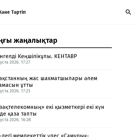
Және Тәртіп
ңғы жаңалықтар
нгелді Кеңшілікұлы. КЕНТАВР
уста 2026, 17:27
ақстанның жас шахматшылары әлем
амасын ұтты
уста 2026, 17:23
зақтелекомның» екі қызметкері екі күн
нде қаза тапты
уста 2026, 16:28
-дегі мемлекеттік үлес «Самұрық-