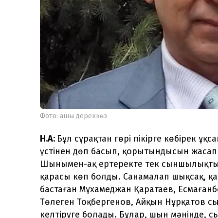
Фото: ашық дереккөз
Н.А:
Бұл сұрақтан гөрі пікірге көбірек ұқс
үстінен дөп басып, қорытындысын жасап
Шынымен-ақ ертеректе тек сыншылықты
қарасы көп болды. Санамалап шықсақ, қа
бастаған Мұхамеджан Қаратаев, Есмағанб
Төлеген Тоқбергенов, Айқын Нұрқатов
келтіруге болады. Бұлар, шын мәнінде, 