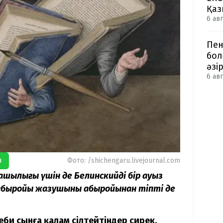
Қаз
6 авг
Пен
бол
әзі
6 авг
я
Фото: /shichengaru.livejournal.com
машылығы үшін де Белинскийдің бір ауыз
ң абыройы жазушының абыройынан тіпті де
еби сынға қалам сілтейтіндер сирек.