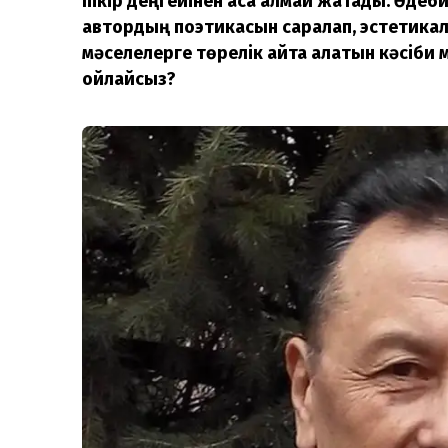
пікір деңгейінен аса алмай жатады. Әдеб
автордың поэтикасын саралап, эстетика
мәселелерге төрелік айта алатын кәсіби 
ойлайсыз?