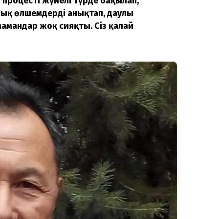
и процесті жүйелі түрде бақылап,
лық өлшемдерді анықтап, даулы
мамандар жоқ сияқты. Сіз қалай