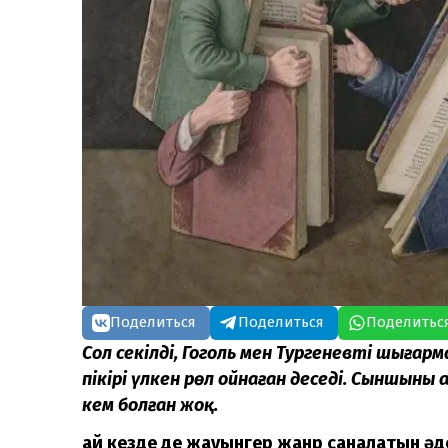
Поделиться
Поделиться
Поделитьс
Сол секілді, Гоголь мен Тургеневтің шығар
пікірі үлкен рөл ойнаған деседі. Сыншыны
кем болған жоқ.
Қай кезде де жауынгер жанр саналатын әд