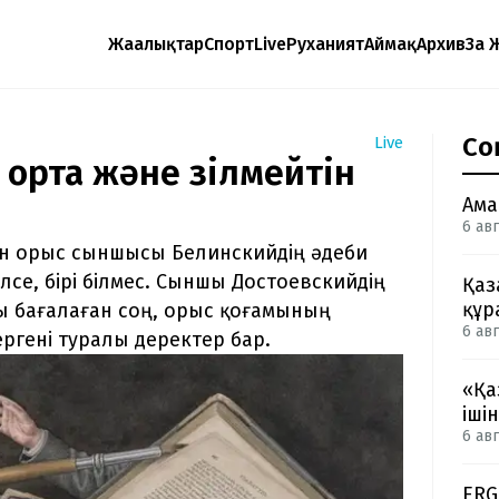
Жаңалықтар
Спорт
Live
Руханият
Аймақ
Архив
Заң 
Со
Live
 орта және үзілмейтін
Ама
6 авг
ен орыс сыншысы Белинскийдің әдеби
лсе, бірі білмес. Сыншы Достоевскийдің
Қаз
құр
 бағалаған соң, орыс қоғамының
6 авг
ргені туралы деректер бар.
«Қа
іші
6 авг
ERG