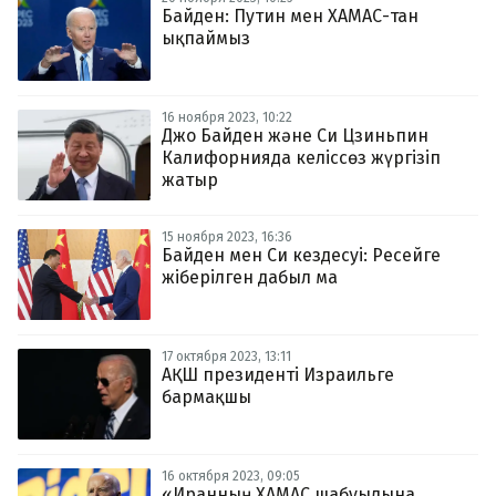
Байден: Путин мен ХАМАС-тан
ықпаймыз
16 ноября 2023, 10:22
Джо Байден және Си Цзиньпин
Калифорнияда келіссөз жүргізіп
жатыр
15 ноября 2023, 16:36
Байден мен Си кездесуі: Ресейге
жіберілген дабыл ма
17 октября 2023, 13:11
АҚШ президенті Израильге
бармақшы
16 октября 2023, 09:05
«Иранның ХАМАС шабуылына