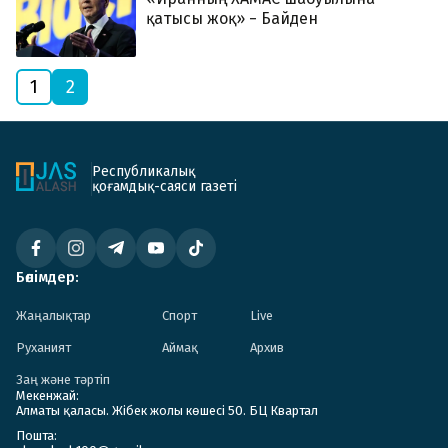
қатысы жоқ» − Байден
1
2
Республикалық
қоғамдық-саяси газеті
Бөлімдер:
Жаңалықтар
Спорт
Live
Руханият
Аймақ
Архив
Заң және тәртіп
Мекенжай:
Алматы қаласы. Жібек жолы көшесі 50. БЦ Квартал
Пошта: