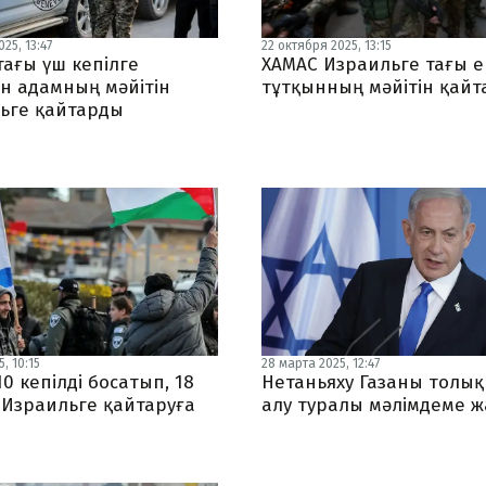
25, 13:47
22 октября 2025, 13:15
тағы үш кепілге
ХАМАС Израильге тағы е
н адамның мәйітін
тұтқынның мәйітін қай
ьге қайтарды
, 10:15
28 марта 2025, 12:47
0 кепілді босатып, 18
Нетаньяху Газаны толық
і Израильге қайтаруға
алу туралы мәлімдеме 