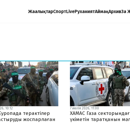
Жаңалықтар
Спорт
Live
Руханият
Аймақ
Архив
Заң 
6, 10:12
7 июля 2026, 11:00
Еуропада терактілер
ХАМАС Газа секторында
стыруды жоспарлаған
үкіметін таратқанын мәл