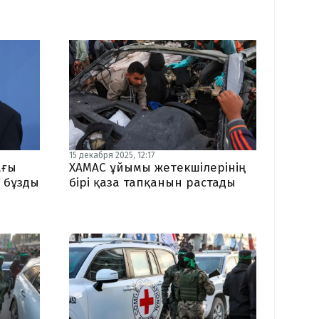
15 декабря 2025, 12:17
ағы
ХАМАС ұйымы жетекшілерінің
н бұзды
бірі қаза тапқанын растады