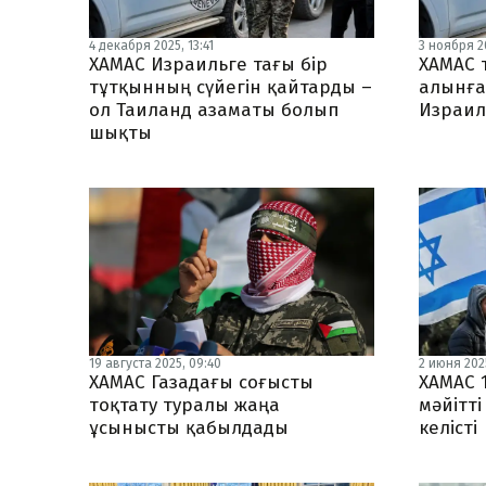
4 декабря 2025, 13:41
3 ноября 20
ХАМАС Израильге тағы бір
ХАМАС 
тұтқынның сүйегін қайтарды –
алынға
ол Таиланд азаматы болып
Израил
шықты
19 августа 2025, 09:40
2 июня 2025
ХАМАС Газадағы соғысты
ХАМАС 1
тоқтату туралы жаңа
мәйітт
ұсынысты қабылдады
келісті