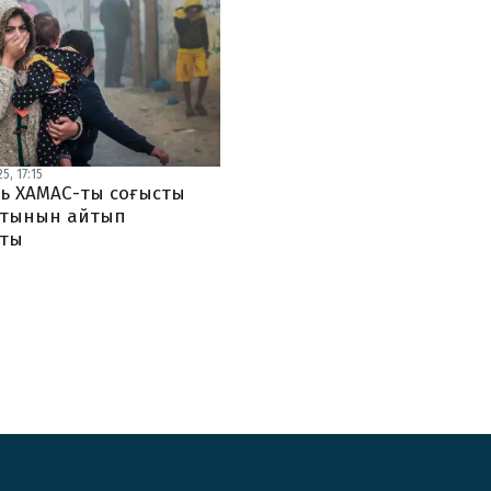
5, 17:15
ь ХАМАС-ты соғысты
йтынын айтып
ты