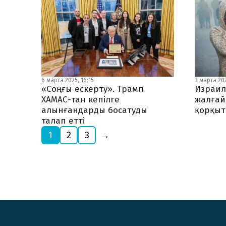
6 марта 2025, 16:15
3 марта 202
«Соңғы ескерту». Трамп
Израил
ХАМАС-тан кепілге
жалға
алынғандарды босатуды
қорқыт
талап етті
1
2
3
→