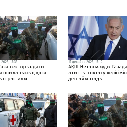
2025, 13:33
17 декабря 2025, 15:10
Газа секторындағы
АҚШ Нетаньяхуды Газад
басшыларының қаза
атысты тоқтату келісімі
ын растады
деп айыптады