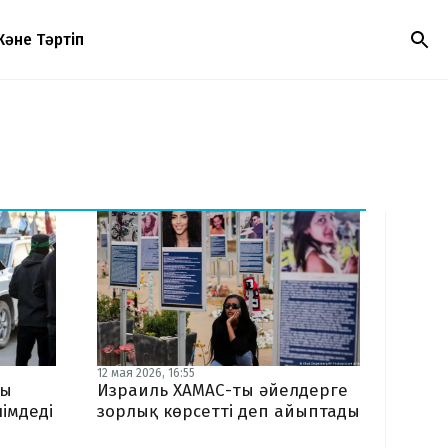
Және Тәртіп
12 мая 2026, 16:55
ғы
Израиль ХАМАС-ты әйелдерге
імдеді
зорлық көрсетті деп айыптады