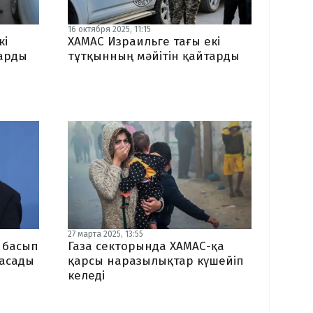
16 октября 2025, 11:15
кі
ХАМАС Израильге тағы екі
тарды
тұтқынның мәйітін қайтарды
27 марта 2025, 13:55
 басып
Газа секторында ХАМАС-қа
жасады
қарсы наразылықтар күшейіп
келеді