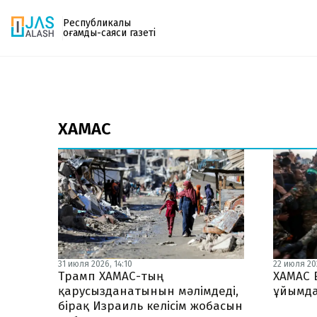
Республикалық
қоғамдық-саяси газеті
Газетке жазылу
PDF форматтағы газетті ай сайын электронды
ХАМАС
поштаңызға алып отырыңыз. Жаңа нөмір
шыққан сәтте сізге бірден жіберіледі. Тек email
енгізіңіз, біз қалғанын өзіміз жібереміз.
31 июля 2026, 14:10
22 июля 202
Трамп ХАМАС-тың
ХАМАС 
қарусызданатынын мәлімдеді,
ұйымда
бірақ Израиль келісім жобасын