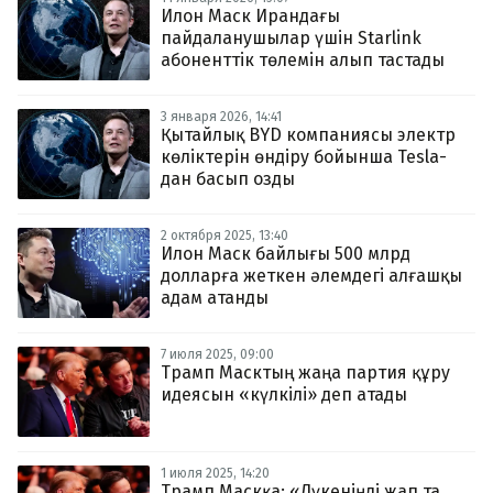
Илон Маск Ирандағы
пайдаланушылар үшін Starlink
абоненттік төлемін алып тастады
3 января 2026, 14:41
Қытайлық BYD компаниясы электр
көліктерін өндіру бойынша Tesla-
дан басып озды
2 октября 2025, 13:40
Илон Маск байлығы 500 млрд
долларға жеткен әлемдегі алғашқы
адам атанды
7 июля 2025, 09:00
Трамп Масктың жаңа партия құру
идеясын «күлкілі» деп атады
1 июля 2025, 14:20
Трамп Маскқа: «Дүкеніңді жап та,