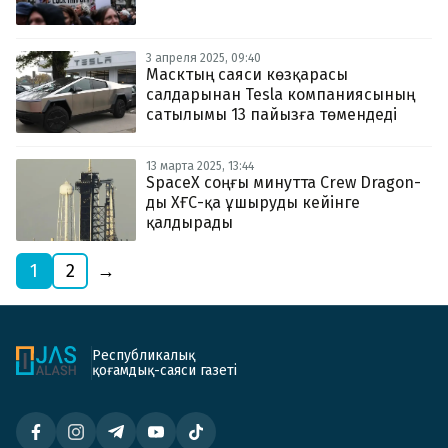
3 апреля 2025, 09:40
Масктың саяси көзқарасы
салдарынан Tesla компаниясының
сатылымы 13 пайызға төмендеді
13 марта 2025, 13:44
SpaceX соңғы минутта Crew Dragon-
ды ХҒС-қа ұшыруды кейінге
қалдырады
1
2
→
Республикалық
қоғамдық-саяси газеті