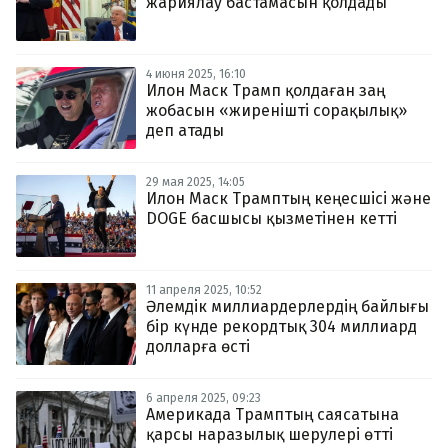
жариялау бастамасын қолдады
4 июня 2025, 16:10
Илон Маск Трамп қолдаған заң
жобасын «жиренішті сорақылық»
деп атады
29 мая 2025, 14:05
Илон Маск Трамптың кеңесшісі және
DOGE басшысы қызметінен кетті
11 апреля 2025, 10:52
Әлемдік миллиардерлердің байлығы
бір күнде рекордтық 304 миллиард
долларға өсті
6 апреля 2025, 09:23
Америкада Трамптың саясатына
қарсы наразылық шерулері өтті