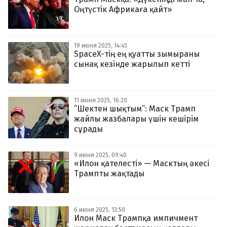
Оңтүстік Африкаға қайт»
19 июня 2025, 14:45
SpaceX-тің ең қуатты зымыраны
сынақ кезінде жарылып кетті
11 июня 2025, 16:20
“Шектен шықтым”: Маск Трамп
жайлы жазбалары үшін кешірім
сұрады
9 июня 2025, 09:40
«Илон қателесті» — Масктың әкесі
Трампты жақтады
6 июня 2025, 13:50
Илон Маск Трампқа импичмент