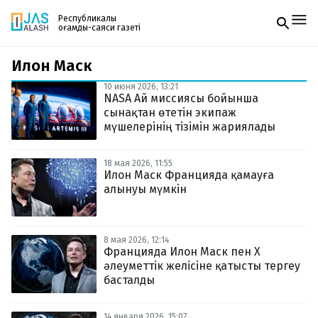
Республикалық
қоғамдық-саяси газеті
Илон Маск
Жаңалықтар
Спорт
10 июня 2026, 13:21
Газетке жазылу
Live
NASA Ай миссиясы бойынша
PDF форматтағы газетті ай сайын электронды
Руханият
сынақтан өтетін экипаж
поштаңызға алып отырыңыз. Жаңа нөмір
Аймақ
мүшелерінің тізімін жариялады
шыққан сәтте сізге бірден жіберіледі. Тек email
Архив
енгізіңіз, біз қалғанын өзіміз жібереміз.
Заң және тәртіп
18 мая 2026, 11:55
Илон Маск Францияда қамауға
алынуы мүмкін
Редакциямен байланыс
+7 708 604 51 06
Жарнама бөлімі
+7 701 220 64 52
Пошта
8 мая 2026, 12:14
zhasalash100@gmail.com
Францияда Илон Маск пен X
әлеуметтік желісіне қатысты тергеу
басталды
14 января 2026, 15:07