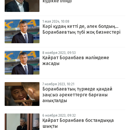
күдікке ілінді
1 мая 2024, 10:08
Кәрі құдаң кетті де, әлек болдың...
Боранбаевтың түбі жоқ бизнестері
8 ноября 2023, 09:53
Қайрат Боранбаев мәлімдеме
жасады
7 ноября 2023, 10:21
Боранбаевтың түрмеде қандай
заңсыз әрекеттерге барғаны
анықталды
6 ноября 2023, 09:32
Қайрат Боранбаев бостандыққа
шықты