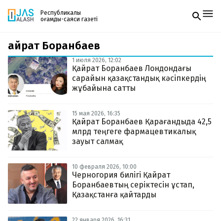
Республикалық
қоғамдық-саяси газеті
Қайрат Боранбаев
Жаңалықтар
Спорт
1 июля 2026, 12:02
Газетке жазылу
Live
Қайрат Боранбаев Лондондағы
PDF форматтағы газетті ай сайын электронды
Руханият
сарайын қазақстандық кәсіпкердің
поштаңызға алып отырыңыз. Жаңа нөмір
Аймақ
жұбайына сатты
шыққан сәтте сізге бірден жіберіледі. Тек email
Архив
енгізіңіз, біз қалғанын өзіміз жібереміз.
Заң және тәртіп
15 мая 2026, 16:35
Қайрат Боранбаев Қарағандыда 42,5
млрд теңгеге фармацевтикалық
Редакциямен байланыс
+7 708 604 51 06
зауыт салмақ
Жарнама бөлімі
+7 701 220 64 52
Пошта
10 февраля 2026, 10:00
zhasalash100@gmail.com
Черногория билігі Қайрат
Боранбаевтың серіктесін ұстап,
Қазақстанға қайтарды
22 января 2026, 16:31