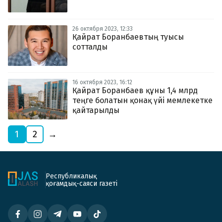
26 октября 2023, 12:33
Қайрат Боранбаевтың туысы
сотталды
16 октября 2023, 16:12
Қайрат Боранбаев құны 1,4 млрд
теңге болатын қонақ үйі мемлекетке
қайтарылды
1
2
→
Республикалық
қоғамдық-саяси газеті