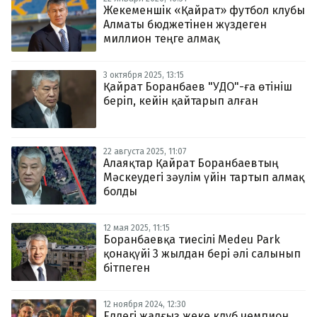
Жекеменшік «Қайрат» футбол клубы
Алматы бюджетінен жүздеген
миллион теңге алмақ
3 октября 2025, 13:15
Қайрат Боранбаев "УДО"-ға өтініш
беріп, кейін қайтарып алған
22 августа 2025, 11:07
Алаяқтар Қайрат Боранбаевтың
Мәскеудегі зәулім үйін тартып алмақ
болды
12 мая 2025, 11:15
Боранбаевқа тиесілі Medeu Park
қонақүйі 3 жылдан бері әлі салынып
бітпеген
12 ноября 2024, 12:30
Елдегі жалғыз жеке клуб чемпион