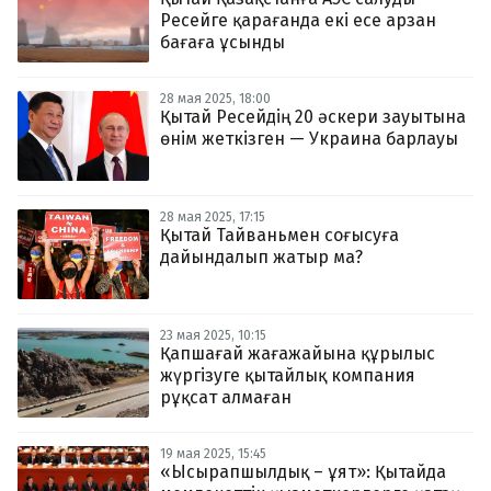
Ресейге қарағанда екі есе арзан
бағаға ұсынды
28 мая 2025, 18:00
Қытай Ресейдің 20 әскери зауытына
өнім жеткізген — Украина барлауы
28 мая 2025, 17:15
Қытай Тайваньмен соғысуға
дайындалып жатыр ма?
23 мая 2025, 10:15
Қапшағай жағажайына құрылыс
жүргізуге қытайлық компания
рұқсат алмаған
19 мая 2025, 15:45
«Ысырапшылдық – ұят»: Қытайда