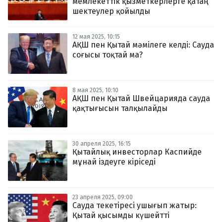
мемлекеттік қызметкерлерге қатаң
шектеулер қойылды
12 мая 2025, 10:15
АҚШ пен Қытай мәмілеге келді: Сауда
соғысы тоқтай ма?
8 мая 2025, 10:10
АҚШ пен Қытай Швейцарияда сауда
қақтығысын талқылайды
30 апреля 2025, 16:15
Қытайлық инвесторлар Каспийде
мұнай іздеуге кіріседі
23 апреля 2025, 09:00
Сауда текетіресі ушығып жатыр:
Қытай қысымды күшейтті