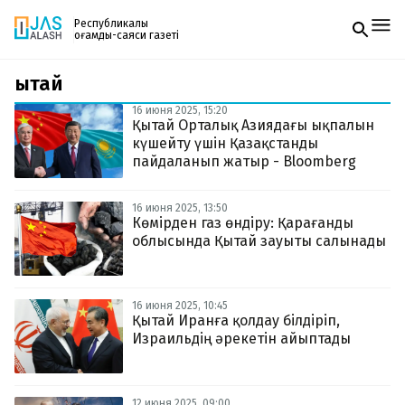
Республикалық
қоғамдық-саяси газеті
Қытай
Жаңалықтар
Спорт
16 июня 2025, 15:20
Газетке жазылу
Live
Қытай Орталық Азиядағы ықпалын
PDF форматтағы газетті ай сайын электронды
Руханият
күшейту үшін Қазақстанды
поштаңызға алып отырыңыз. Жаңа нөмір
Аймақ
пайдаланып жатыр - Bloomberg
шыққан сәтте сізге бірден жіберіледі. Тек email
Архив
енгізіңіз, біз қалғанын өзіміз жібереміз.
Заң және тәртіп
16 июня 2025, 13:50
Көмірден газ өндіру: Қарағанды
облысында Қытай зауыты салынады
Редакциямен байланыс
+7 708 604 51 06
Жарнама бөлімі
+7 701 220 64 52
Пошта
16 июня 2025, 10:45
zhasalash100@gmail.com
Қытай Иранға қолдау білдіріп,
Израильдің әрекетін айыптады
12 июня 2025, 09:00