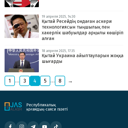
19 апреля 2025, 14:30
Қытай Ресейдің ондаған әскери
технологиясын тыңшылық пен
хакерлік шабуылдар арқылы көшіріп
алған
18 апреля 2025, 17:35
Қытай Украина айыптауларын жоққа
шығарды
1
3
4
5
8
→
…
…
Республикалық
қоғамдық-саяси газеті