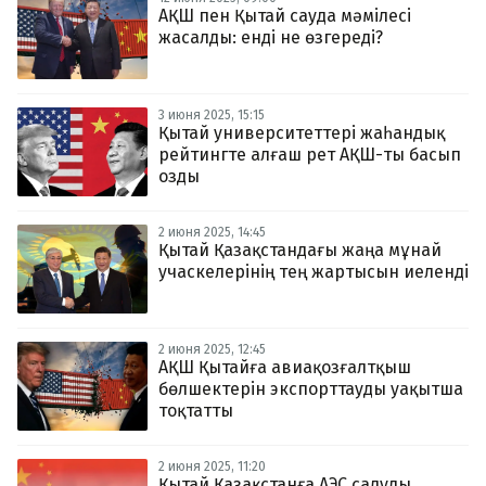
АҚШ пен Қытай сауда мәмілесі
жасалды: енді не өзгереді?
3 июня 2025, 15:15
Қытай университеттері жаһандық
рейтингте алғаш рет АҚШ-ты басып
озды
2 июня 2025, 14:45
Қытай Қазақстандағы жаңа мұнай
учаскелерінің тең жартысын иеленді
2 июня 2025, 12:45
АҚШ Қытайға авиақозғалтқыш
бөлшектерін экспорттауды уақытша
тоқтатты
2 июня 2025, 11:20
Қытай Қазақстанға АЭС салуды