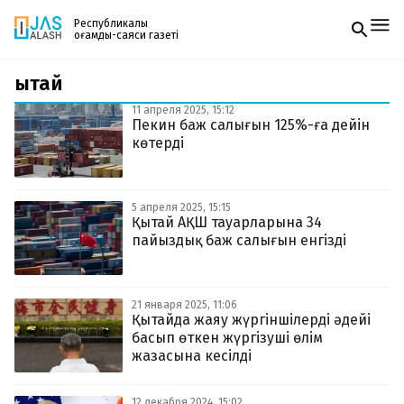
Республикалық
қоғамдық-саяси газеті
Қытай
Жаңалықтар
Спорт
11 апреля 2025, 15:12
Газетке жазылу
Live
Пекин баж салығын 125%-ға дейін
PDF форматтағы газетті ай сайын электронды
Руханият
көтерді
поштаңызға алып отырыңыз. Жаңа нөмір
Аймақ
шыққан сәтте сізге бірден жіберіледі. Тек email
Архив
енгізіңіз, біз қалғанын өзіміз жібереміз.
Заң және тәртіп
5 апреля 2025, 15:15
Қытай АҚШ тауарларына 34
пайыздық баж салығын енгізді
Редакциямен байланыс
+7 708 604 51 06
Жарнама бөлімі
+7 701 220 64 52
Пошта
21 января 2025, 11:06
zhasalash100@gmail.com
Қытайда жаяу жүргіншілерді әдейі
басып өткен жүргізуші өлім
жазасына кесілді
12 декабря 2024, 15:02