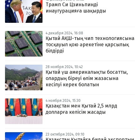
Трамп Си Цзиньпинді
инаугурацияға шақырды
4 декабря 2024, 16:08
Қытай АҚШ-тың чип технологиясына
тосқауыл қою әрекетіне қарсылық
білдірді
28 ноября 2024, 10:42
Қытай үш америкалықты босатты,
олардың біреуі өлім жазасына
кесілуі керек болатын
4 ноября 2024, 15:30
Қазақстан мен Қытай 2,5 млрд
долларға келісім жасады
23 октября 2024, 09:10
Қазақстан Қытайға бидай экспортын