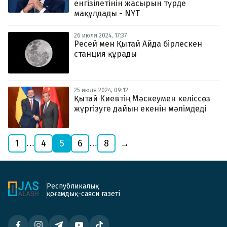
енгізілетінін жасырын түрде
мақұлдады - NYT
26 июля 2024, 17:37
Ресей мен Қытай Айда бірлескен
станция құрады
25 июля 2024, 09:12
Қытай Киевтің Мәскеумен келіссөз
жүргізуге дайын екенін мәлімдеді
1
4
5
6
8
→
…
…
Республикалық
қоғамдық-саяси газеті