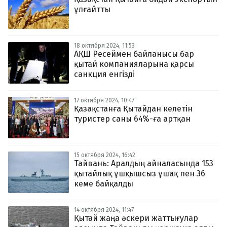
ұлғайтты
18 октября 2024, 11:53
АҚШ Ресеймен байланысы бар
қытай компанияларына қарсы
санкция енгізді
17 октября 2024, 10:47
Қазақстанға Қытайдан келетін
туристер саны 64%-ға артқан
15 октября 2024, 16:42
Тайвань: Аралдың айналасында 153
қытайлық ұшқышсыз ұшақ пен 36
кеме байқалды
14 октября 2024, 11:47
Қытай жаңа әскери жаттығулар