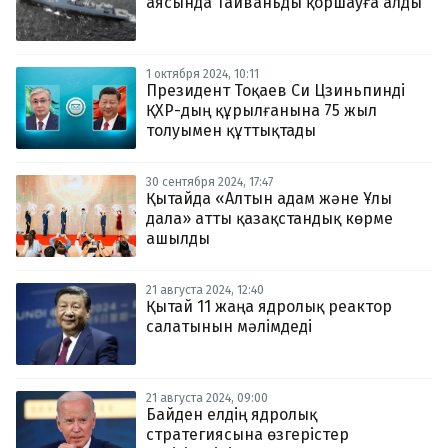
аясында Тайваньды қоршауға алды
1 октября 2024, 10:11
Президент Тоқаев Си Цзиньпинді
ҚХР-дың құрылғанына 75 жыл
толуымен құттықтады
30 сентября 2024, 17:47
Қытайда «Алтын адам және Ұлы
дала» атты қазақстандық көрме
ашылды
21 августа 2024, 12:40
Қытай 11 жаңа ядролық реактор
салатынын мәлімдеді
21 августа 2024, 09:00
Байден елдің ядролық
стратегиясына өзгерістер