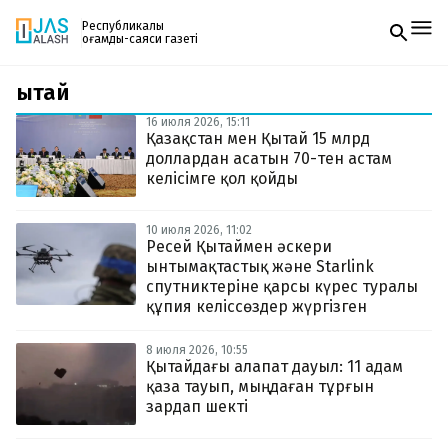
Республикалық
қоғамдық-саяси газеті
Қытай
Жаңалықтар
Спорт
16 июля 2026, 15:11
Газетке жазылу
Live
Қазақстан мен Қытай 15 млрд
PDF форматтағы газетті ай сайын электронды
Руханият
доллардан асатын 70-тен астам
поштаңызға алып отырыңыз. Жаңа нөмір
Аймақ
келісімге қол қойды
шыққан сәтте сізге бірден жіберіледі. Тек email
Архив
енгізіңіз, біз қалғанын өзіміз жібереміз.
Заң және тәртіп
10 июля 2026, 11:02
Ресей Қытаймен әскери
ынтымақтастық және Starlink
Редакциямен байланыс
+7 708 604 51 06
спутниктеріне қарсы күрес туралы
Жарнама бөлімі
құпия келіссөздер жүргізген
+7 701 220 64 52
Пошта
zhasalash100@gmail.com
8 июля 2026, 10:55
Қытайдағы алапат дауыл: 11 адам
қаза тауып, мыңдаған тұрғын
зардап шекті