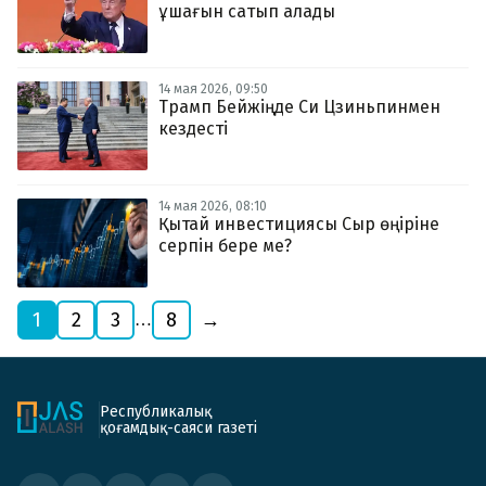
ұшағын сатып алады
14 мая 2026, 09:50
Трамп Бейжіңде Си Цзиньпинмен
кездесті
14 мая 2026, 08:10
Қытай инвестициясы Сыр өңіріне
серпін бере ме?
1
2
3
8
→
…
Республикалық
қоғамдық-саяси газеті