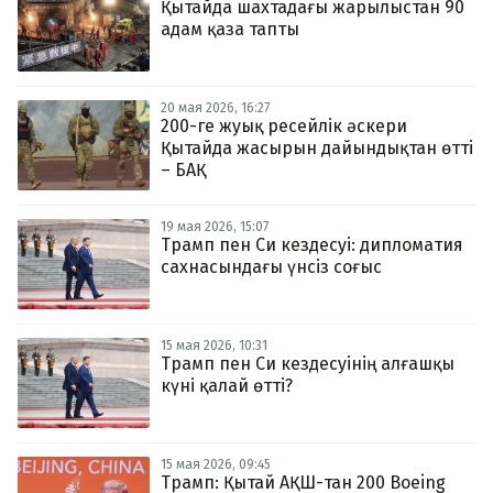
Қытайда шахтадағы жарылыстан 90
адам қаза тапты
20 мая 2026, 16:27
200-ге жуық ресейлік әскери
Қытайда жасырын дайындықтан өтті
– БАҚ
19 мая 2026, 15:07
Трамп пен Си кездесуі: дипломатия
сахнасындағы үнсіз соғыс
15 мая 2026, 10:31
Трамп пен Си кездесуінің алғашқы
күні қалай өтті?
15 мая 2026, 09:45
Трамп: Қытай АҚШ-тан 200 Boeing