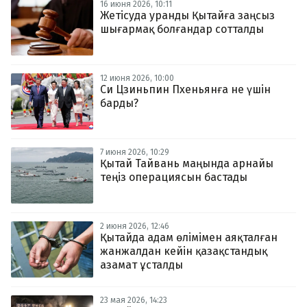
16 июня 2026, 10:11
Жетісуда уранды Қытайға заңсыз
шығармақ болғандар сотталды
12 июня 2026, 10:00
Си Цзиньпин Пхеньянға не үшін
барды?
7 июня 2026, 10:29
Қытай Тайвань маңында арнайы
теңіз операциясын бастады
2 июня 2026, 12:46
Қытайда адам өлімімен аяқталған
жанжалдан кейін қазақстандық
азамат ұсталды
23 мая 2026, 14:23