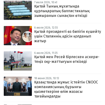
7 июля 2026, 10:41
Қытай Тынық мұхитында
құрлықаралық баллистикалық
зымыранын сынақтан өткізді
6 июля 2026, 12:55
Қытай президенті өз билігін күшейту
үшін Сталиннің әдісін қолданып
жатыр
6 июля 2026, 11:35
Қытай мен Ресей бірлескен әскери-
теңіз оқу-жаттығуын өткізеді
18 июня 2026, 10:13
Қазақстанда жұмыс істейтін CNOOC
компаниясының бұрынғы
қызметкеріне өлім жазасы
тағайындалды