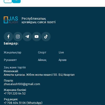
Республикалық
қоғамдық-саяси газеті
Бөлімдер:
Жаңалықтар
Спорт
Live
Руханият
Аймақ
Архив
Заң және тәртіп
Мекенжай:
Алматы қаласы. Жібек жолы көшесі 50. БЦ Квартал
Пошта:
zhasalash100@gmail.com
Жарнама бөлімі:
+7 701 220 64 52
Редакция:
+7 708 604 51 06 (WhatsApp)