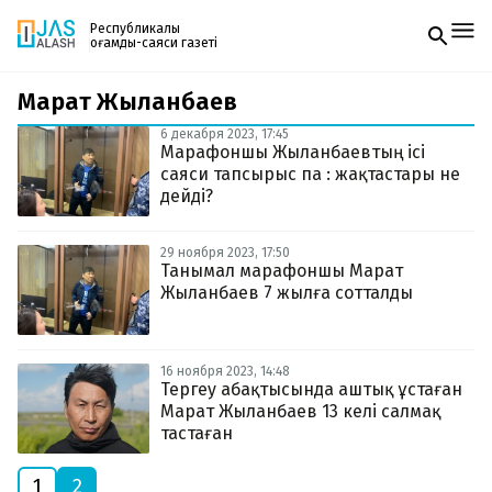
Республикалық
қоғамдық-саяси газеті
Марат Жыланбаев
Жаңалықтар
Спорт
6 декабря 2023, 17:45
Газетке жазылу
Live
Марафоншы Жыланбаевтың ісі
PDF форматтағы газетті ай сайын электронды
Руханият
саяси тапсырыс па : жақтастары не
поштаңызға алып отырыңыз. Жаңа нөмір
Аймақ
дейді?
шыққан сәтте сізге бірден жіберіледі. Тек email
Архив
енгізіңіз, біз қалғанын өзіміз жібереміз.
Заң және тәртіп
29 ноября 2023, 17:50
Танымал марафоншы Марат
Жыланбаев 7 жылға сотталды
Редакциямен байланыс
+7 708 604 51 06
Жарнама бөлімі
+7 701 220 64 52
Пошта
16 ноября 2023, 14:48
zhasalash100@gmail.com
Тергеу абақтысында аштық ұстаған
Марат Жыланбаев 13 келі салмақ
тастаған
1
2