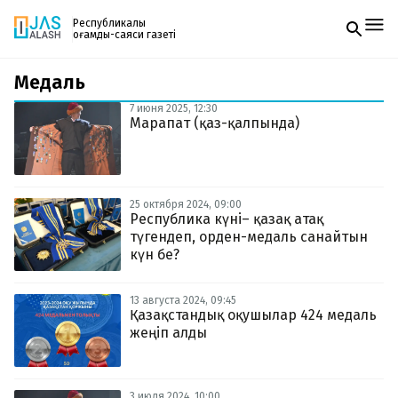
Республикалық
қоғамдық-саяси газеті
Медаль
Жаңалықтар
Спорт
7 июня 2025, 12:30
Газетке жазылу
Live
Марапат (қаз-қалпында)
PDF форматтағы газетті ай сайын электронды
Руханият
поштаңызға алып отырыңыз. Жаңа нөмір
Аймақ
шыққан сәтте сізге бірден жіберіледі. Тек email
Архив
енгізіңіз, біз қалғанын өзіміз жібереміз.
Заң және тәртіп
25 октября 2024, 09:00
Республика күні– қазақ атақ
түгендеп, орден-медаль санайтын
Редакциямен байланыс
+7 708 604 51 06
күн бе?
Жарнама бөлімі
+7 701 220 64 52
Пошта
13 августа 2024, 09:45
zhasalash100@gmail.com
Қазақстандық оқушылар 424 медаль
жеңіп алды
3 июля 2024, 10:00