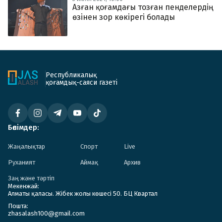
Азған қоғамдағы тозған пенделердің
өзінен зор көкірегі болады
Республикалық
қоғамдық-саяси газеті
Бөлімдер:
Жаңалықтар
Спорт
Live
Руханият
Аймақ
Архив
Заң және тәртіп
Мекенжай:
Алматы қаласы. Жібек жолы көшесі 50. БЦ Квартал
Пошта:
zhasalash100@gmail.com