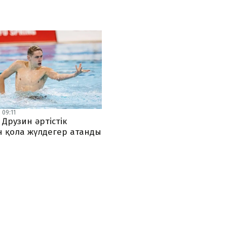
 09:11
Друзин әртістік
н қола жүлдегер атанды