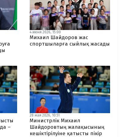
4 июня 2026, 15:00
Михаил Шайдоров жас
руға
спортшыларға сыйлық жасады
ды
28 мая 2026, 10:51
тысты
Министрлік Михаил
да –
Шайдоровтың жалақысының
кешіктірілуіне қатысты пікір