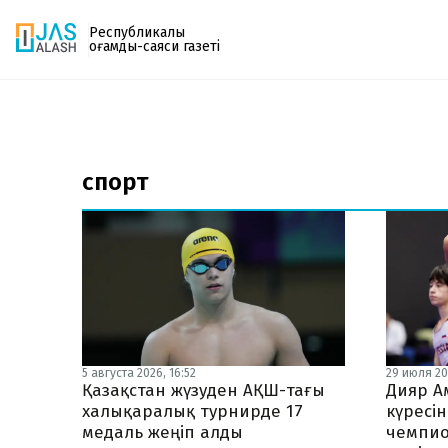
Республикалық
қоғамдық-саяси газеті
Газетке жазылу
PDF форматтағы газетті ай сайын электронды
спорт
поштаңызға алып отырыңыз. Жаңа нөмір
шыққан сәтте сізге бірден жіберіледі. Тек email
енгізіңіз, біз қалғанын өзіміз жібереміз.
5 августа 2026, 16:52
29 июля 20
Қазақстан жүзуден АҚШ-тағы
Дияр А
халықаралық турнирде 17
күресі
медаль жеңіп алды
чемпио