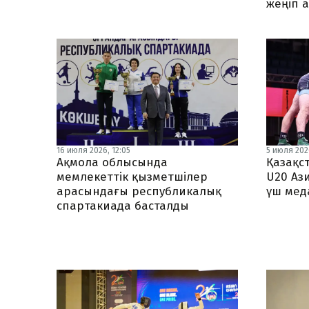
жеңіп 
16 июля 2026, 12:05
5 июля 2026
Ақмола облысында
Қазақс
мемлекеттік қызметшілер
U20 Аз
арасындағы республикалық
үш мед
спартакиада басталды