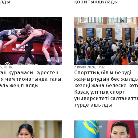
алды
қорытындылады
, 10:16
2 июля 2026, 17:32
тан құрамасы күрестен
Спорттық білім беруді
ия чемпионатында тағы
жаңғыртудың бес жылд
аль жеңіп алды
кезеңі жаңа белеске көте
Қазақ ұлттық спорт
университеті салтанатт
түрде ашылды