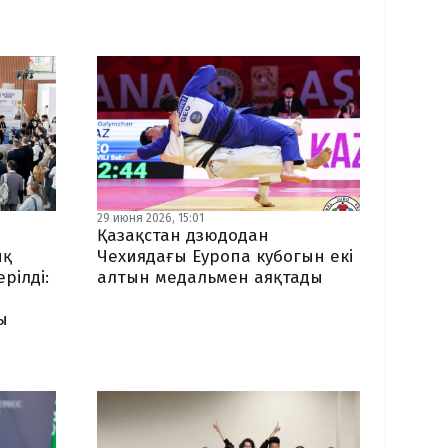
29 июня 2026, 15:01
Қазақстан дзюдодан
ық
Чехиядағы Еуропа кубогын екі
рілді:
алтын медальмен аяқтады
ы