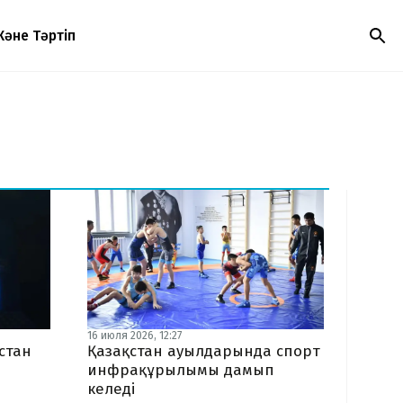
Және Тәртіп
16 июля 2026, 12:27
стан
Қазақстан ауылдарында спорт
ы
инфрақұрылымы дамып
келеді