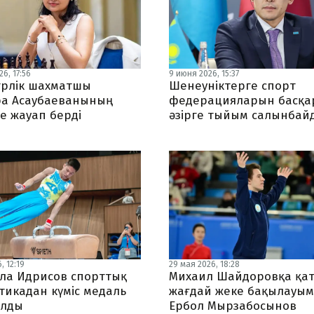
6, 17:56
9 июня 2026, 15:37
рлік шахматшы
Шенеуніктерге спорт
ра Асаубаеванының
федерацияларын басқа
е жауап берді
әзірге тыйым салынбай
, 12:19
29 мая 2026, 18:28
ла Идрисов спорттық
Михаил Шайдоровқа қа
тикадан күміс медаль
жағдай жеке бақылауым
алды
Ербол Мырзабосынов