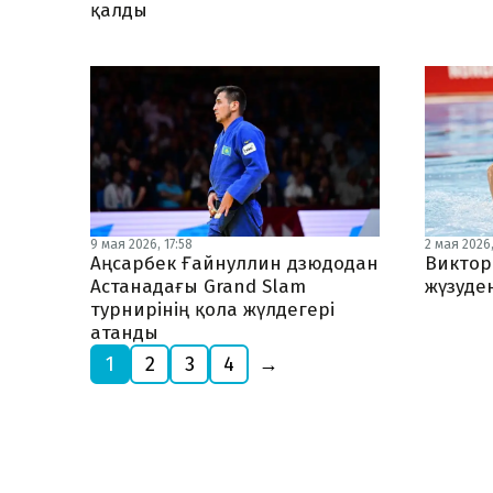
қалды
9 мая 2026, 17:58
2 мая 2026,
Аңсарбек Ғайнуллин дзюдодан
Виктор 
Астанадағы Grand Slam
жүзуде
турнирінің қола жүлдегері
атанды
1
2
3
4
→