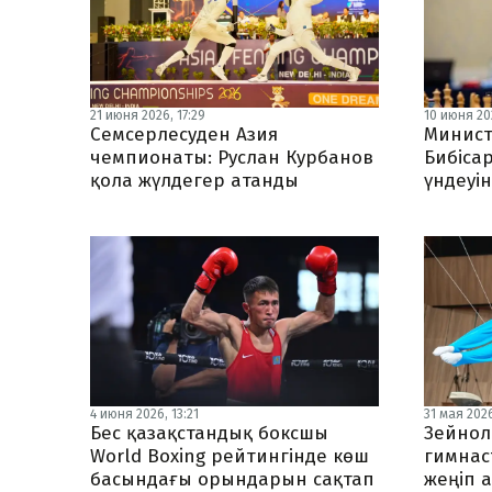
21 июня 2026, 17:29
10 июня 202
Семсерлесуден Азия
Минист
чемпионаты: Руслан Курбанов
Бибіса
қола жүлдегер атанды ​
үндеуін
4 июня 2026, 13:21
31 мая 2026
Бес қазақстандық боксшы
Зейнол
World Boxing рейтингінде көш
гимнас
басындағы орындарын сақтап
жеңіп 