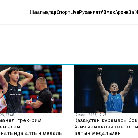
Жаңалықтар
Спорт
Live
Руханият
Аймақ
Архив
Заң 
26, 13:48
17 июля 2026, 12:45
манәлі грек-рим
Қазақстан құрамасы бок
нен әлем
Азия чемпионатын алт
натында алтын медаль
алтын медальмен