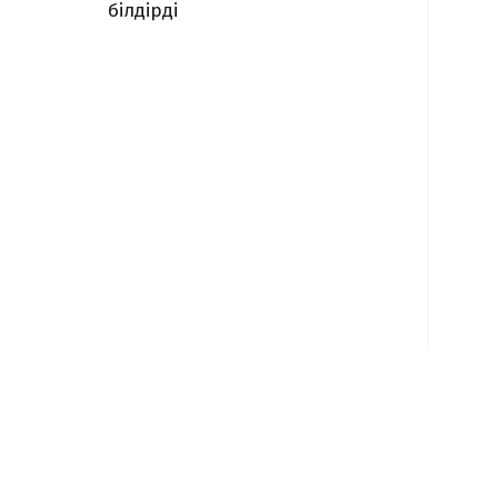
білдірді