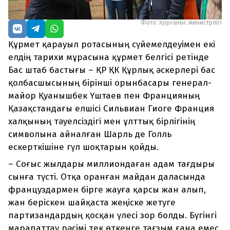
Фото: Қорғаныс министрлігі
Құрмет қарауыл ротасының сүйемелдеуімен екі
елдің тарихи мұрасына құрмет белгісі ретінде
Бас штаб бастығы – ҚР ҚК Құрлық әскерлері бас
қолбасшысының бірінші орынбасары генерал-
майор Қуанышбек Үштаев пен Францияның
Қазақстандағы елшісі Сильвиан Гиоге Франция
халқының тәуелсіздігі мен ұлттық бірлігінің
символына айналған Шарль де Голль
ескерткішіне гүл шоқтарын қойды.
– Соғыс жылдары миллиондаған адам тағдыры
сынға түсті. Отқа оранған майдан даласында
француздармен бірге жауға қарсы жан алып,
жан беріскен шайқаста жеңіске жетуге
партизандардың қосқан үлесі зор болды. Бүгінгі
марапаттау рәсімі тек өткенге тағзым ғана емес,