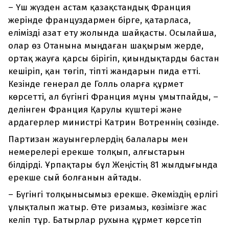
– Үш жүзден астам қазақстандық Франция
жерінде француздармен бірге, қатарласа,
елімізді азат ету жолында шайқасты. Осылайша,
олар өз Отанына мыңдаған шақырым жерде,
ортақ жауға қарсы бірігіп, қиындықтарды бастан
кешіріп, қан төгіп, тіпті жандарын пида етті.
Кезінде генерал де Голль оларға құрмет
көрсетті, ал бүгінгі Франция мұны ұмытпайды, –
делінген Франция Қарулы күштері және
ардагерлер министрі Катрин Вотреннің сөзінде.
Партизан жауынгерлердің балалары мен
немерелері ерекше толқып, алғыстарын
білдірді. Ұрпақтары бұл Жеңістің 81 жылдығында
ерекше сый болғанын айтады.
– Бүгінгі толқынысымыз ерекше. Әкеміздің ерлігі
ұлықталып жатыр. Өте ризамыз, көзімізге жас
келіп тұр. Батырлар рухына құрмет көрсетіп