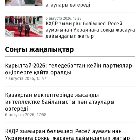
атаулары өзгереді
6 августа 2026, 13:28
КХДР зымыран бөлімшесі Ресей
аумағынан Украинаға соққы жасауға
дайындалып жатыр
Соңғы жаңалықтар
Құрылтай-2026: теледебаттан кейін партиялар
өңірлерге қайта оралды
7 августа 2026, 15:47
Қазақстан мектептерінде жасанды
интеллектке байланысты пән атаулары
өзгереді
6 августа 2026, 17:58
КХДР зымыран бөлімшесі Ресей аумағынан
Украинаға соққы жасауға дайындалып жатыр