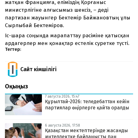
жатқан Францияға, еліміздің Қорғаныс
министрлігіне алғысымыз шексіз, – деді
партизан жауынгер Бектемір Байжановтың ұлы
Сырлыбай Бектеміров.
Іс-шара соңында марапаттау рәсіміне қатысқан
ардагерлер мен қонақтар естелік суретке түсті.
Тегтер:
Сайт Әкімшілігі
Оқыңыз
7 августа 2026, 15:47
Құрылтай-2026: теледебаттан кейін
партиялар өңірлерге қайта оралды
6 августа 2026, 17:58
Қазақстан мектептерінде жасанды
интеллектке байланысты пән