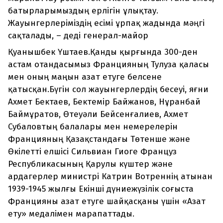
батырларымыздың ерлігін ұлықтау.
Жауынгерлеріміздің есімі ұрпақ жадында мәңгі
сақталады, – деді генерал-майор
Қуанышбек Үштаев.Қанды қырғында 300-ден
астам отандасымыз Францияның Тулуза қаласы
мен оның маңын азат етуге белсене
қатысқан.Бүгін сол жауынгерлердің бесеуі, яғни
Ахмет Бектаев, Бектемір Байжанов, Нұранбай
Баймұратов, Өтеуәли Бейсенғалиев, Ахмет
Субаловтың балалары мен немерелерін
Францияның Қазақстандағы Төтенше және
Өкілетті елшісі Сильвиан Гиоге Француз
Республикасының Қарулы күштер және
ардагерлер министрі Катрин Вотреннің атынан
1939-1945 жылғы Екінші дүниежүзілік соғыста
Францияны азат етуге шайқасқаны үшін «Азат
ету» медалімен марапаттады.