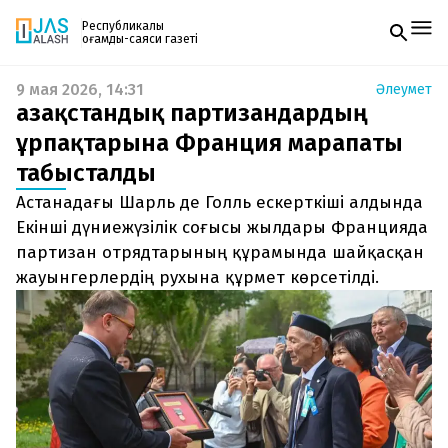
Республикалық
қоғамдық-саяси газеті
9 мая 2026, 14:31
Әлеумет
Жаңалықтар
Қазақстандық партизандардың
Спорт
Газетке жазылу
Live
ұрпақтарына Франция марапаты
PDF форматтағы газетті ай сайын электронды
Руханият
табысталды
поштаңызға алып отырыңыз. Жаңа нөмір
Аймақ
шыққан сәтте сізге бірден жіберіледі. Тек email
Архив
Астанадағы Шарль де Голль ескерткіші алдында
енгізіңіз, біз қалғанын өзіміз жібереміз.
Заң және тәртіп
Екінші дүниежүзілік соғысы жылдары Францияда
партизан отрядтарының құрамында шайқасқан
Редакциямен байланыс
жауынгерлердің рухына құрмет көрсетілді.
+7 708 604 51 06
Жарнама бөлімі
+7 701 220 64 52
Пошта
zhasalash100@gmail.com