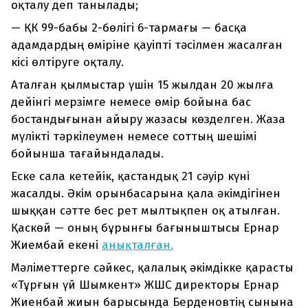
оқталу деп танылады;
— ҚК 99-бабы 2-бөлігі 6-тармағы — басқа
адамдардың өміріне қауіпті тәсілмен жасалған
кісі өлтіруге оқталу.
Аталған қылмыстар үшін 15 жылдан 20 жылға
дейінгі мерзімге немесе өмір бойына бас
бостандығынан айыру жазасы көзделген. Жаза
мүлікті тәркілеумен немесе соттың шешімі
бойынша тағайындалады.
Еске сала кетейік, қастандық 21 сәуір күні
жасалды. Әкім орынбасарына қала әкімдігінен
шыққан сәтте бес рет мылтықпен оқ атылған.
Қаскөй — оның бұрынғы бағыныштысы Ернар
Жиембай екені
анықталған.
Мәліметтерге сәйкес, қалалық әкімдікке қарасты
«Тұрғын үй Шымкент» ЖШС директоры Ернар
Жиенбай жиын барысында Берденовтің сынына