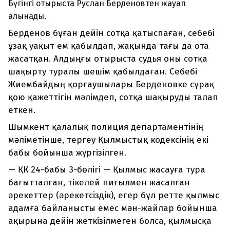
Бүгінгі отырыста Руслан Берденовтен жауап
алынады.
Берденов бұған дейін сотқа қатыспаған, себебі
ұзақ уақыт ем қабылдап, жақында тағы да ота
жасатқан. Алдыңғы отырыста судья оны сотқа
шақырту туралы шешім қабылдаған. Себебі
Жиембайдың қорғаушылары Берденовке сұрақ
қою қажеттігін мәлімдеп, сотқа шақыруды талап
еткен.
Шымкент қалалық полиция департаментінің
мәліметінше, тергеу Қылмыстық кодексінің екі
бабы бойынша жүргізілген.
— ҚК 24-бабы 3-бөлігі — Қылмыс жасауға тура
бағытталған, тікелей пиғылмен жасалған
әрекеттер (әрекетсiздiк), егер бұл ретте қылмыс
адамға байланысты емес мән-жайлар бойынша
ақырына дейiн жеткiзiлмеген болса, қылмысқа