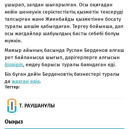
ұшырап, залдан шығарылған. Осы оқиғадан
кейін шенеунік серіктестіктің қызметін тексеруді
тапсырған және Жиенбайды қызметінен босату
туралы шешім қабылдаған. Тергеу бойынша, дәл
осы жағдайлар шабуылдың басты себебі болуы
мүмкін.
Мамыр айының басында Руслан Берденов алғаш
рет байланысқа шығып, дәрігерлерге алғысын
білдіріп
, емдеу барысы туралы баяндаған еді.
Біз бұған дейін Берденовтің бизнестері туралы
да
жазған едік
.
Тегтер:
Т. РАУШАНҰЛЫ
Оқыңыз