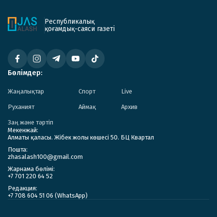
Республикалық
қоғамдық-саяси газеті
Бөлімдер:
Жаңалықтар
Спорт
Live
Руханият
Аймақ
Архив
Заң және тәртіп
Мекенжай:
Алматы қаласы. Жібек жолы көшесі 50. БЦ Квартал
Пошта:
zhasalash100@gmail.com
Жарнама бөлімі:
+7 701 220 64 52
Редакция:
+7 708 604 51 06 (WhatsApp)