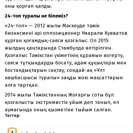
оны қорғап қалды.
24-топ туралы не білеміз?
«24-топ» — 2012 жылы Мәскеуде тәжік
бизнесмені әрі оппозиционер Умарали Кувватов
құрған қоғамдық-саяси қозғалыс. Ол 2015
жылдың қаңтарында Стамбулда өлтірілген.
Қозғалыс Тәжікстан үкіметінің құрамын өзгерту,
саяси тұтқындарды босату, адам құқықтары мен
бостандықтарын сақтау, сондай-ақ «Ұлт
көшбасшысы туралы» заңды жою мақсаттарын
алға тартқан.
2014 жылы Тәжікстанның Жоғарғы соты бұл
қозғалысты экстремистік ұйым деп танып, ел
аумағында оның қызметіне тыйым салған.
Тегтер: