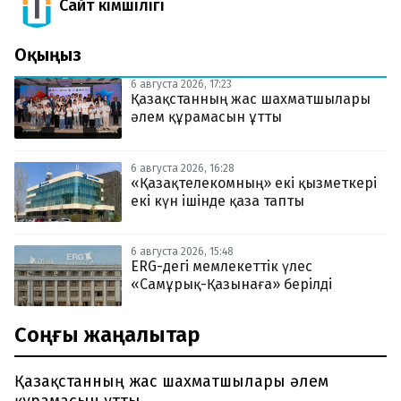
Сайт Әкімшілігі
Оқыңыз
6 августа 2026, 17:23
Қазақстанның жас шахматшылары
әлем құрамасын ұтты
6 августа 2026, 16:28
«Қазақтелекомның» екі қызметкері
екі күн ішінде қаза тапты
6 августа 2026, 15:48
ERG-дегі мемлекеттік үлес
«Самұрық-Қазынаға» берілді
Соңғы жаңалықтар
Қазақстанның жас шахматшылары әлем
құрамасын ұтты