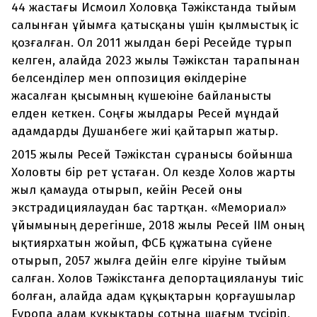
44 жастағы Исмоил Холовқа Тәжікстанда тыйым
салынған ұйымға қатысқаны үшін қылмыстық іс
қозғалған. Ол 2011 жылдан бері Ресейде тұрып
келген, алайда 2023 жылы Тәжікстан тарапынан
белсенділер мен оппозиция өкілдеріне
жасалған қысымның күшеюіне байланысты
елден кеткен. Соңғы жылдары Ресей мұндай
адамдарды Душанбеге жиі қайтарып жатыр.
2015 жылы Ресей Тәжікстан сұранысы бойынша
Холовты бір рет ұстаған. Ол кезде Холов жарты
жыл қамауда отырып, кейін Ресей оны
экстрадициялаудан бас тартқан. «Мемориал»
ұйымының дерегінше, 2018 жылы Ресей ІІМ оның
ықтиярхатын жойып, ФСБ құжатына сүйене
отырып, 2057 жылға дейін елге кіруіне тыйым
салған. Холов Тәжікстанға депортациялануы тиіс
болған, алайда адам құқықтарын қорғаушылар
Еуропа адам құқықтары сотына шағым түсіріп,