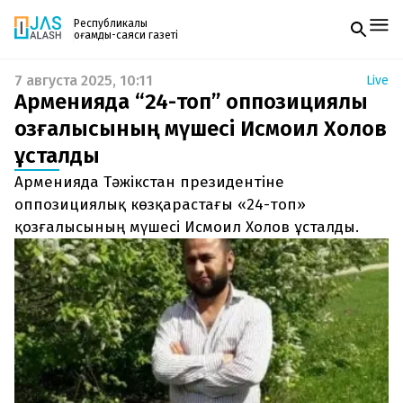
Республикалық
қоғамдық-саяси газеті
7 августа 2025, 10:11
Live
Жаңалықтар
Арменияда “24-топ” оппозициялық
Спорт
Газетке жазылу
Live
қозғалысының мүшесі Исмоил Холов
PDF форматтағы газетті ай сайын электронды
Руханият
ұсталды
поштаңызға алып отырыңыз. Жаңа нөмір
Аймақ
шыққан сәтте сізге бірден жіберіледі. Тек email
Архив
Арменияда Тәжікстан президентіне
енгізіңіз, біз қалғанын өзіміз жібереміз.
Заң және тәртіп
оппозициялық көзқарастағы «24-топ»
қозғалысының мүшесі Исмоил Холов ұсталды.
Редакциямен байланыс
+7 708 604 51 06
Жарнама бөлімі
+7 701 220 64 52
Пошта
zhasalash100@gmail.com