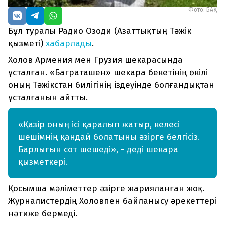
Фото: БАҚ
Бұл туралы Радио Озоди (Азаттықтың Тәжік
қызметі)
хабарлады
.
Холов Армения мен Грузия шекарасында
ұсталған. «Баграташен» шекара бекетінің өкілі
оның Тәжікстан билігінің іздеуінде болғандықтан
ұсталғанын айтты.
«Қазір оның ісі қаралып жатыр, келесі
шешімнің қандай болатыны әзірге белгісіз.
Барлығын сот шешеді», - деді шекара
қызметкері.
Қосымша мәліметтер әзірге жарияланған жоқ.
Журналистердің Холовпен байланысу әрекеттері
нәтиже бермеді.