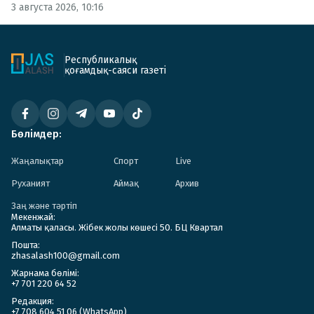
3 августа 2026, 10:16
Республикалық
қоғамдық-саяси газеті
Бөлімдер:
Жаңалықтар
Спорт
Live
Руханият
Аймақ
Архив
Заң және тәртіп
Мекенжай:
Алматы қаласы. Жібек жолы көшесі 50. БЦ Квартал
Пошта:
zhasalash100@gmail.com
Жарнама бөлімі:
+7 701 220 64 52
Редакция:
+7 708 604 51 06 (WhatsApp)