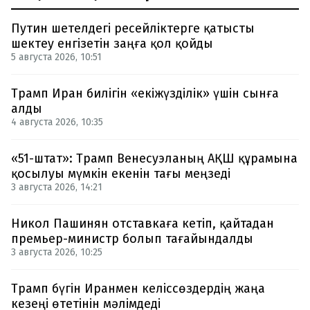
Путин шетелдегі ресейліктерге қатысты
шектеу енгізетін заңға қол қойды
5 августа 2026, 10:51
Трамп Иран билігін «екіжүзділік» үшін сынға
алды
4 августа 2026, 10:35
«51-штат»: Трамп Венесуэланың АҚШ құрамына
қосылуы мүмкін екенін тағы меңзеді
3 августа 2026, 14:21
Никол Пашинян отставкаға кетіп, қайтадан
премьер-министр болып тағайындалды
3 августа 2026, 10:25
Трамп бүгін Иранмен келіссөздердің жаңа
кезеңі өтетінін мәлімдеді