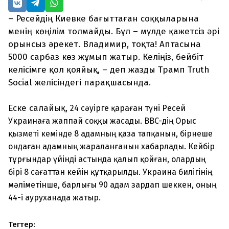
– Ресейдің Киевке бағыттаған соққыларына
менің көңілім толмайды. Бұл – мүлде қажетсіз әрі
орынсыз әрекет. Владимир, тоқта! Аптасына
5000 сарбаз көз жұмып жатыр. Келіңіз, бейбіт
келісімге қол қояйық, – деп жазды Трамп Truth
Social желісіндегі парақшасында.
Еске салайық,
24 сәуірге қараған түні Ресей
Украинаға жаппай соққы жасады. BBC-дің Орыс
қызметі кемінде 8 адамның қаза тапқанын, бірнеше
ондаған адамның жараланғанын хабарлады. Кейбір
тұрғындар үйінді астында қалып қойған, олардың
бірі 8 сағаттан кейін құтқарылды. Украина билігінің
мәліметінше, барлығы 90 адам зардап шеккен, оның
44-і ауруханада жатыр.
Тегтер: