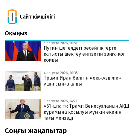
Сайт Әкімшілігі
Оқыңыз
5 августа 2026, 10:51
Путин шетелдегі ресейліктерге
қатысты шектеу енгізетін заңға қол
қойды
4 августа 2026, 10:35
Трамп Иран билігін «екіжүзділік»
үшін сынға алды
3 августа 2026, 14:21
«51-штат»: Трамп Венесуэланың АҚШ
құрамына қосылуы мүмкін екенін
тағы меңзеді
Соңғы жаңалықтар