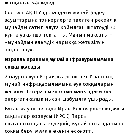
жатқанын мәлімдеді.
Сол күні АҚШ Үндістандағы мұнай өңдеу
зауыттарына танкерлерге тиелген ресейлік
мұнайды сатып алуға қойылған шектеуді 30
күнге уақытша тоқтатты. Мұның мақсаты –
«мұнайдың әлемдік нарыққа жеткізілуін
тоқтатпау».
Израиль Иранның мұнай инфрақұрылымына
соққы жасады
7 наурыз күні Израиль алғаш рет Иранның
мұнай инфрақұрылымына әуе соққыларын
жасады. Тегеран мен оның маңындағы бес
энергетикалық нысан шабуылға ұшырады.
Бұған жауап ретінде Иран Ислам революциясы
сақшылар корпусы (ИРСК) Парсы
шығанағындағы елдердің мұнай нысандарына
соққы беруі мүмкін екенін ескертті.