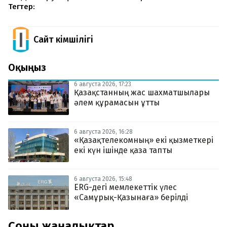
Тегтер:
Сайт Әкімшілігі
Оқыңыз
6 августа 2026, 17:23
Қазақстанның жас шахматшылары
әлем құрамасын ұтты
6 августа 2026, 16:28
«Қазақтелекомның» екі қызметкері
екі күн ішінде қаза тапты
6 августа 2026, 15:48
ERG-дегі мемлекеттік үлес
«Самұрық-Қазынаға» берілді
Соңғы жаңалықтар