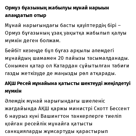
Ормуз бұғазының жабылуы мұнай нарығын
алаңдатып отыр
Мұнай нарығындағы басты қауіптердің бірі –
Ормуз бұғазының ұзақ уақытқа жабылып қалуы
мүмкін деген болжам.
Бейбіт кезеңде бұл бұғаз арқылы әлемдегі
мұнайдың шамамен 20 пайызы тасымалданады.
Сонымен қатар ол Катардан сұйытылған табиғи
газды жеткізуде де маңызды рөл атқарады.
АҚШ Ресей мұнайына қатысты шектеуді жеңілдетуі
мүмкін
Әлемдік мұнай нарығындағы шиеленіс
жағдайында АҚШ қаржы министрі Скотт Бессент
6 наурыз күні Вашингтон танкерлерге тиеліп
қойған ресейлік мұнайға қатысты
санкцияларды жұмсартуды қарастырып