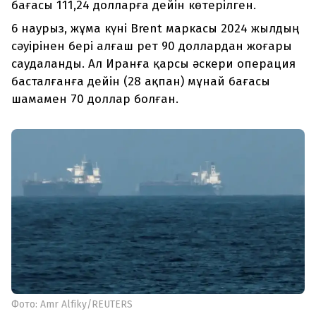
бағасы 111,24 долларға дейін көтерілген.
6 наурыз, жұма күні Brent маркасы 2024 жылдың
сәуірінен бері алғаш рет 90 доллардан жоғары
саудаланды. Ал Иранға қарсы әскери операция
басталғанға дейін (28 ақпан) мұнай бағасы
шамамен 70 доллар болған.
Фото: Amr Alfiky/REUTERS