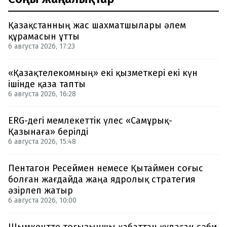
Қазақстанның жас шахматшылары әлем
құрамасын ұтты
6 августа 2026, 17:23
«Қазақтелекомның» екі қызметкері екі күн
ішінде қаза тапты
6 августа 2026, 16:28
ERG-дегі мемлекеттік үлес «Самұрық-
Қазынаға» берілді
6 августа 2026, 15:48
Пентагон Ресеймен немесе Қытаймен соғыс
болған жағдайда жаңа ядролық стратегия
әзірлеп жатыр
6 августа 2026, 10:00
Шымкентте тоғызыншы қабаттан құлаған сәби