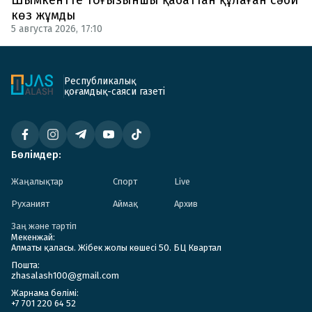
көз жұмды
5 августа 2026, 17:10
Республикалық
қоғамдық-саяси газеті
Бөлімдер:
Жаңалықтар
Спорт
Live
Руханият
Аймақ
Архив
Заң және тәртіп
Мекенжай:
Алматы қаласы. Жібек жолы көшесі 50. БЦ Квартал
Пошта:
zhasalash100@gmail.com
Жарнама бөлімі:
+7 701 220 64 52