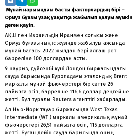
Мұнай нарығындағы басты факторлардың бірі –
Ормуз бұғазы ұзақ уақытқа жабылып қалуы мүмкін
деген қауіп.
АҚШ пен Израильдің Иранмен соғысы және
Ормуз бұғазының іс жүзінде жабылуы аясында
мұнай бағасы 2022 жылдан бері алғаш рет
барреліне 100 доллардан асты.
9 наурыз, дүйсенбі күні Лондон биржасындағы
сауда барысында Еуропадағы эталондық Brent
маркалы мұнай фьючерстері бір сәтте 26
пайызға өсіп, барреліне 116,6 доллар деңгейіне
жетті. Бұл туралы Reuters агенттігі хабарлады.
Ал Нью-Йорк тауар биржасында West Texas
Intermediate (WTI) маркалы америкалық мұнай
фьючерстері 26,51 пайызға өсіп, 115 долларға
жетті. Бұған дейін сауда барысында оның