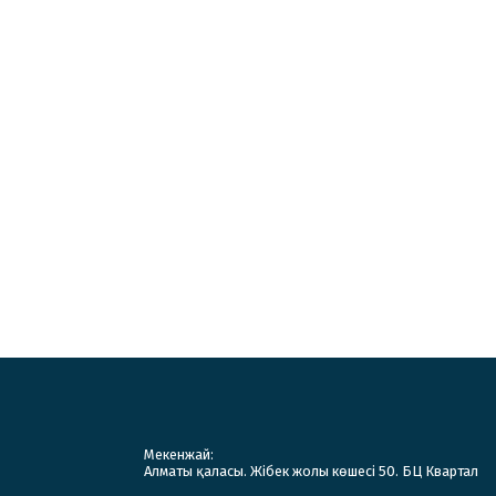
Мекенжай:
Алматы қаласы. Жібек жолы көшесі 50. БЦ Квартал