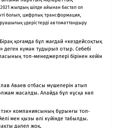
.
2021 жылдың шілде айынан бастап ол
ті болып, цифрлық трансформация,
аруашылық үдерістерді автоматтандыру
 Бірақ қоғамда бұл жағдай «кездейсоқтық
» деген күмән тудырып отыр. Себебі
аласының топ-менеджерлері бірінен кейін
слав Аваев отбасы мүшелерін атып
болжам жасалды. Алайда бұл нұсқа көп
ватэк» компаниясының бұрынғы топ-
елі мен қызы өлі күйінде табылды.
нақты дәлел жоқ.