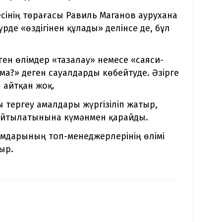
сінің төрағасы Равиль Маганов аурухана
рде «өздігінен құлады» делінсе де, бұл
ген өлімдер «тазалау» немесе «саяси-
а?» деген сауалдарды көбейтуде. Әзірге
 айтқан жоқ.
 тергеу амалдары жүргізіліп жатыр,
 айтылатынына күмәнмен қарайды.
лымдарының топ-менеджерлерінің өлімі
ыр.