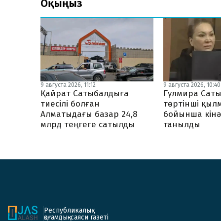
Оқыңыз
9 августа 2026, 11:12
9 августа 2026, 10:40
Қайрат Сатыбалдыға
Гүлмира Сат
тиесілі болған
төртінші қыл
Алматыдағы базар 24,8
бойынша кінә
млрд теңгеге сатылды
танылды
Республикалық
қоғамдық-саяси газеті