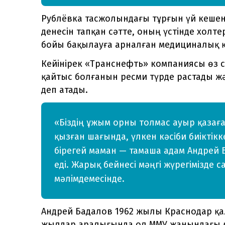
Рублёвка тасжолындағы тұрғын үй кешені
денесін тапқан сәтте, оның үстінде холте
бойы бақылауға арналған медициналық 
Кейінірек «Транснефть» компаниясы өз
қайтыс болғанын ресми түрде растады ж
деп атады.
«Біздің ұжым орны толмас ауыр қаза
қызған шағында, үлкен кәсіби биіктікке
бірегей маман — тамаша адам Андрей Б
еді. Жарық бейнесі мәңгі жүрегімізде 
мәлімдемесінде.
Андрей Бадалов 1962 жылы Краснодар қал
жылдар аралығында ол ММУ жанындағы 