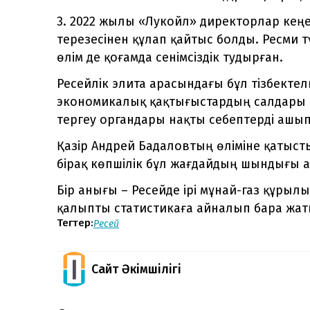
3. 2022 жылы «Лукойл» директорлар кеңе
терезесінен құлап қайтыс болды. Ресми тү
өлім де қоғамда сенімсіздік тудырған.
Ресейлік элита арасындағы бұл тізбектел
экономикалық қақтығыстардың салдары м
тергеу органдары нақты себептерді ашып
Қазір Андрей Бадаловтың өліміне қатысты
бірақ көпшілік бұл жағдайдың шындығы
Бір анығы – Ресейде ірі мұнай-газ құры
қалыпты статистикаға айналып бара жат
Тегтер:
Ресей
Сайт Әкімшілігі