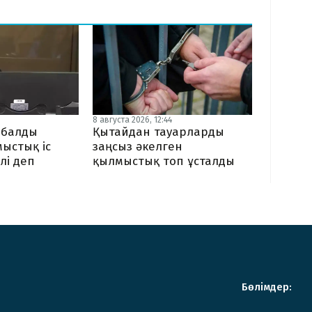
8 августа 2026, 12:44
ыбалды
Қытайдан тауарларды
мыстық іс
заңсыз әкелген
лі деп
қылмыстық топ ұсталды
Бөлімдер: