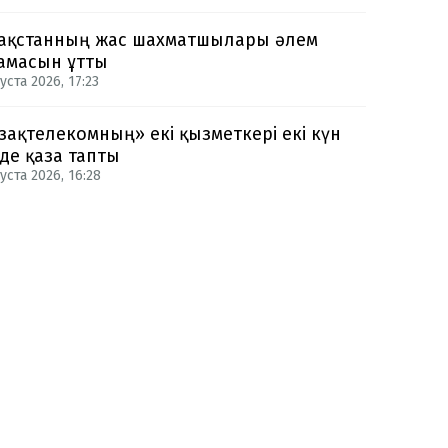
ақстанның жас шахматшылары әлем
амасын ұтты
уста 2026, 17:23
зақтелекомның» екі қызметкері екі күн
нде қаза тапты
уста 2026, 16:28