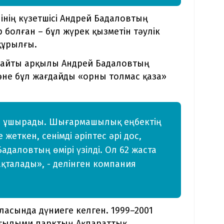
нің күзетшісі Андрей Бадаловтың
р болған – бұл жүрек қызметін тәулік
құрылғы.
 сайты арқылы Андрей Бадаловтың
әне бұл жағдайды «орны толмас қаза»
ға ұшырады. Шығармашылық еңбектің
 жеткен, сенімді әріптес әрі дос,
адаловтың өмірі үзілді. Ол 62 жаста
сақталады», - делінген компания
асында дүниеге келген. 1999–2001
ғылыми парктың Ақпараттық