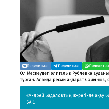
Поделиться
Поделиться
Поделитьс
Ол Мәскеудегі элиталық Рублёвка ауданы
тұрған. Алайда ресми ақпарат бойынша, о
«Андрей Бадаловтың жүрегінде ақау б
БАҚ.