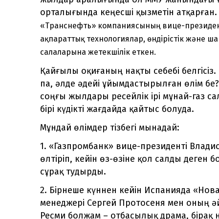
орталығында кеңесші қызметін атқарған
«Транснефть» компаниясының вице-президен
ақпараттық технологиялар, өндірістік және ш
салаларына жетекшілік еткен.
Қайғылы оқиғаның нақты себебі белгісіз.
па, әлде әдейі ұйымдастырылған өлім бе?
соңғы жылдары ресейлік ірі мұнай-газ с
бірі күдікті жағдайда қайтыс болуда.
Мұндай өлімдер тізбегі мынадай:
1. «Газпромбанк» вице-президенті Влади
өлтіріп, кейін өз-өзіне қол салды деген 
сұрақ тудырды.
2. Бірнеше күннен кейін Испанияда «Но
менеджері Сергей Протосеня мен оның әй
Ресми болжам – отбасылық драма, бірақ 