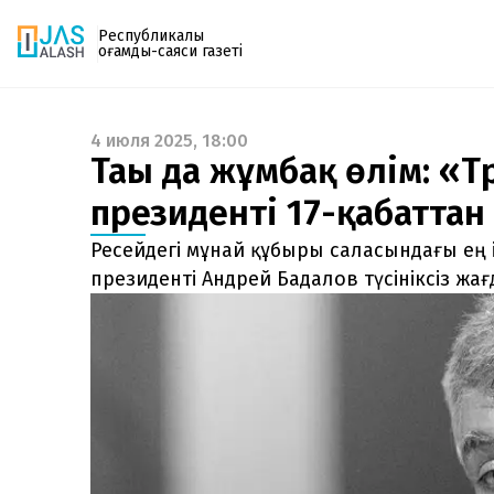
Республикалық
қоғамдық-саяси газеті
4 июля 2025, 18:00
Газетке жазылу
Тағы да жұмбақ өлім: «
PDF форматтағы газетті ай сайын электронды
президенті 17-қабаттан
поштаңызға алып отырыңыз. Жаңа нөмір
шыққан сәтте сізге бірден жіберіледі. Тек email
Ресейдегі мұнай құбыры саласындағы ең 
енгізіңіз, біз қалғанын өзіміз жібереміз.
президенті Андрей Бадалов түсініксіз жағ