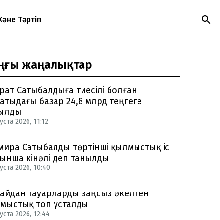
Және Тәртіп
ңғы жаңалықтар
рат Сатыбалдыға тиесілі болған
атыдағы базар 24,8 млрд теңгеге
ылды
уста 2026, 11:12
мира Сатыбалды төртінші қылмыстық іс
ынша кінәлі деп танылды
уста 2026, 10:40
айдан тауарларды заңсыз әкелген
мыстық топ ұсталды
уста 2026, 12:44