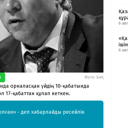
Қаз
құр
6 авг
«Қа
іші
6 авг
я
Фото: БАҚ
нда орналасқан үйдің 10-қабатында
л 17-қабаттан құлап кеткен.
олған» - деп хабарлайды ресейлік