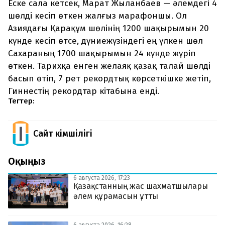
Еске сала кетсек, Марат Жыланбаев — әлемдегі 4
шөлді кесіп өткен жалғыз марафоншы. Ол
Азиядағы Қарақұм шөлінің 1200 шақырымын 20
күнде кесіп өтсе, дүниежүзіндегі ең үлкен шөл
Сахараның 1700 шақырымын 24 күнде жүріп
өткен. Тарихқа енген желаяқ қазақ талай шөлді
басып өтіп, 7 рет рекордтық көрсеткішке жетіп,
Гиннестің рекордтар кітабына енді.
Тегтер:
Сайт Әкімшілігі
Оқыңыз
6 августа 2026, 17:23
Қазақстанның жас шахматшылары
әлем құрамасын ұтты
6 августа 2026, 16:28