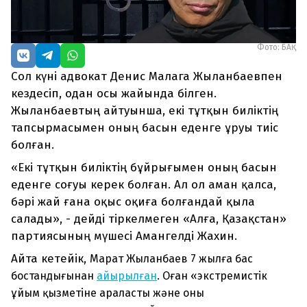
Фото: БАҚ
Сол күні адвокат Денис Малага Жыланбаевпен
кездесіп, одан осы жайында білген.
Жыланбаевтың айтуынша, екі тұтқын биліктің
тапсырмасымен оның басын еденге ұруы тиіс
болған.
«Екі тұтқын биліктің бұйрығымен оның басын
еденге соғуы керек болған. Ал ол аман қалса,
бәрі жай ғана оқыс оқиға болғандай қыла
салады», - дейді тіркелмеген «Алға, Қазақстан»
партиясының мүшесі Амангелді Жахин.
Айта кетейік,
Марат Жыланбаев 7 жылға бас
бостандығынан
айырылған
. Оған «экстремистік
ұйым қызметіне араласты және оны