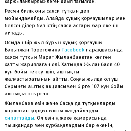
қаржыландырды» деген айып тағылған.
Ресми билік оны саяси тұтқын деп
мойындамайды. Алайда құқық қорғаушылар мен
белсенділер бұл істің саяси астары бар екенін
айтады.
Осыдан бір жыл бұрын құқық қорғаушы
Бақытжан Төреғожина
Facebook
парақшасында
саяси тұтқын Марат Жыланбаевтан келген
хатты жариялаған еді. Хатында Жыланбаев 40
күн бойы тек су ішіп, аштықты
жалғастыратынын айтты. Соңғы жылда ол үш
бұрынғы аштық акциясымен бірге 107 күн бойы
аштықта отырған.
Жыланбаев өзін және басқа да тұтқындарды
қоршаған қорқынышты жағдайларды
сипаттайды
. Ол өзінің жеке камерасында
тышқандар мен құрбақалардың бар екенін,