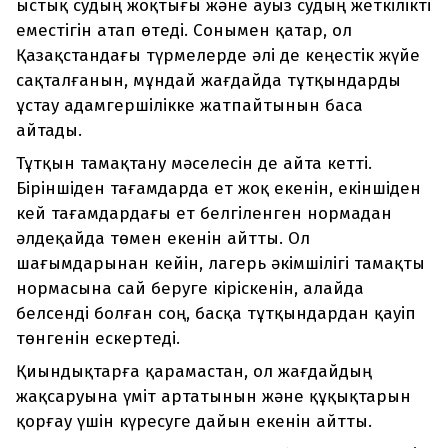
ыстық судың жоқтығы және ауыз судың жеткілікті
еместігін атап өтеді. Сонымен қатар, ол
Қазақстандағы түрмелерде әлі де кеңестік жүйе
сақталғанын, мұндай жағдайда тұтқындарды
ұстау адамгершілікке жатпайтынын баса
айтады.
Тұтқын тамақтану мәселесін де айта кетті.
Біріншіден тағамдарда ет жоқ екенін, екіншіден
кей тағамдардағы ет белгіленген нормадан
әлдеқайда төмен екенін айтты. Ол
шағымдарынан кейін, лагерь әкімшілігі тамақты
нормасына сай беруге кіріскенін, алайда
белсенді болған соң, басқа тұтқындардан қауіп
төнгенін ескертеді.
Қиындықтарға қарамастан, ол жағдайдың
жақсаруына үміт артатынын және құқықтарын
қорғау үшін күресуге дайын екенін айтты.