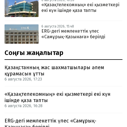
«Қазақтелекомның» екі қызметкері
екі күн ішінде қаза тапты
6 августа 2026, 15:48
ERG-дегі мемлекеттік үлес
«Самұрық-Қазынаға» берілді
Соңғы жаңалықтар
Қазақстанның жас шахматшылары әлем
құрамасын ұтты
6 августа 2026, 17:23
«Қазақтелекомның» екі қызметкері екі күн
ішінде қаза тапты
6 августа 2026, 16:28
ERG-дегі мемлекеттік үлес «Самұрық-
Қазынаға» берілді