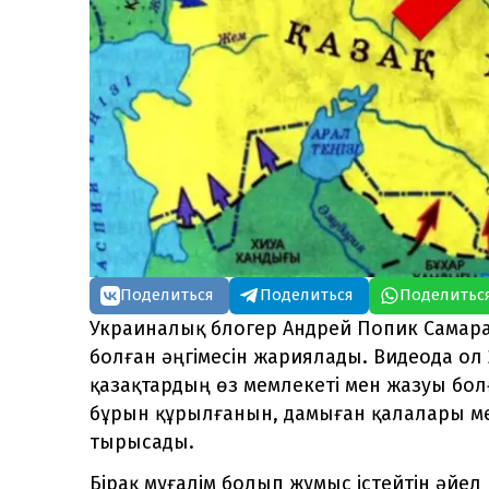
Поделиться
Поделиться
Поделитьс
Украиналық блогер Андрей Попик Самар
болған әңгімесін жариялады. Видеода ол
қазақтардың өз мемлекеті мен жазуы бол
бұрын құрылғанын, дамыған қалалары мен
тырысады.
Бірақ мұғалім болып жұмыс істейтін әйе