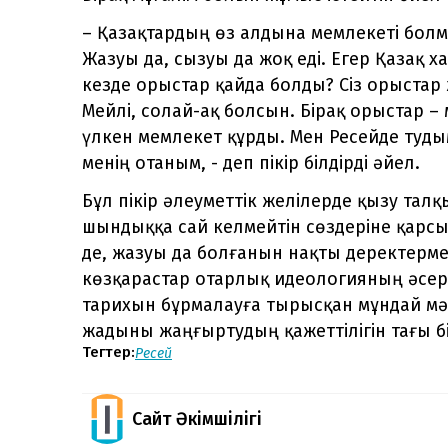
– Қазақтардың өз алдына мемлекеті болма
Жазуы да, сызуы да жоқ еді. Егер Қазақ 
кезде орыстар қайда болды? Сіз орыстар 
Мейлі, солай-ақ болсын. Бірақ орыстар –
үлкен мемлекет құрды. Мен Ресейде туды
менің отаным, - деп пікір білдірді әйел.
Бұл пікір әлеуметтік желілерде қызу тал
шындыққа сай келмейтін сөздеріне қарсы 
де, жазуы да болғанын нақты деректерм
көзқарастар отарлық идеологияның әсер
тарихын бұрмалауға тырысқан мұндай мә
жадыны жаңғыртудың қажеттілігін тағы бі
Тегтер:
Ресей
Сайт Әкімшілігі