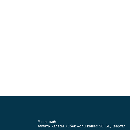
Мекенжай:
Алматы қаласы. Жібек жолы көшесі 50. БЦ Квартал