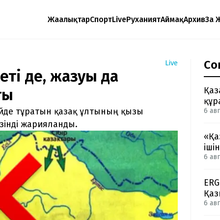
Жаңалықтар
Спорт
Live
Руханият
Аймақ
Архив
Заң 
Со
Live
еті де, жазуы да
Қаз
ғы
құр
йде тұратын қазақ ұлтының қызы
6 авг
зінді жарияланды.
«Қа
іші
6 авг
ERG
Қаз
6 авг