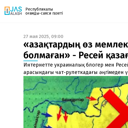
Республикалық
қоғамдық-саяси газеті
27 мая 2025, 09:00
Газетке жазылу
«Қазақтардың өз мемлек
PDF форматтағы газетті ай сайын электронды
болмаған» - Ресей қаза
поштаңызға алып отырыңыз. Жаңа нөмір
шыққан сәтте сізге бірден жіберіледі. Тек email
Интернетте украиналық блогер мен Ресе
енгізіңіз, біз қалғанын өзіміз жібереміз.
арасындағы чат-рулеткадағы әңгімеден ү