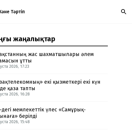
Және Тәртіп
ңғы жаңалықтар
ақстанның жас шахматшылары әлем
амасын ұтты
уста 2026, 17:23
зақтелекомның» екі қызметкері екі күн
нде қаза тапты
уста 2026, 16:28
-дегі мемлекеттік үлес «Самұрық-
ынаға» берілді
уста 2026, 15:48