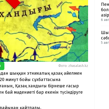
Пен
бол
әзі
6 авг
Шым
сәб
5 авг
я
Фото: zhasalash.kz
адан шыққан этникалық қазақ әйелмен
 20 минут бойы сұхбаттасына
ғанын, Қазақ хандығы бірнеше ғасыр
 бай мәдениеті бар екенін түсіндіруге
л райынан қайтпады.