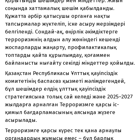
Қорытынды шешімдер мен міндеттер. Жиын
соңында хаттамалық шешім қабылданды.
Құжатта әрбір қатысушы органға нақты
тапсырмалар жүктеліп, іске асыру мерзімдері
белгіленді. Сондай-ақ, өңірлік әкімдіктерге
терроризмнің алдын алу жөніндегі кешенді
жоспарларды жаңарту, профилактикалық
топтарды қайта құрылымдау, қоғаммен
байланысты нығайту секілді міндеттер қойылды.
Қазақстан Республикасы Ұлттық қауіпсіздік
комитетінің баспасөз қызметі мәлімдегендей,
бұл шешімдер елдің ұлттық қауіпсіздік
стратегиясына толық сай келеді және 2025–2027
жылдарға арналған Терроризмге қарсы іс-
қимыл бағдарламасының аясында жүзеге
асырылады.
Терроризмге қарсы күрес тек қана арнаулы
органдардың жұмысы емес – бұл барлық