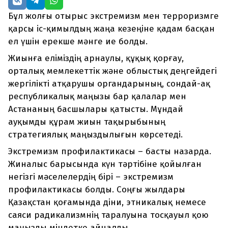
Бұл жолғы отырыс экстремизм мен терроризмге
қарсы іс-қимылдың жаңа кезеңіне қадам басқан
ел үшін ерекше мәнге ие болды.
Жиынға еліміздің арнаулы, құқық қорғау,
орталық мемлекеттік және облыстық деңгейдегі
жергілікті атқарушы органдарының, сондай-ақ
республикалық маңызы бар қалалар мен
Астананың басшылары қатысты. Мұндай
ауқымды құрам жиын тақырыбының
стратегиялық маңыздылығын көрсетеді.
Экстремизм профилактикасы – басты назарда.
Жиналыс барысында күн тәртібіне қойылған
негізгі мәселелердің бірі – экстремизм
профилактикасы болды. Соңғы жылдары
Қазақстан қоғамында діни, этникалық немесе
саяси радикализмнің таралуына тосқауыл қою
маңызды міндетке айналды.