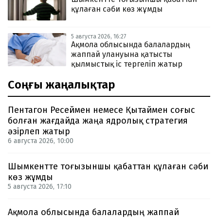
құлаған сәби көз жұмды
5 августа 2026, 16:27
Ақмола облысында балалардың
жаппай улануына қатысты
қылмыстық іс тергеліп жатыр
Соңғы жаңалықтар
Пентагон Ресеймен немесе Қытаймен соғыс
болған жағдайда жаңа ядролық стратегия
әзірлеп жатыр
6 августа 2026, 10:00
Шымкентте тоғызыншы қабаттан құлаған сәби
көз жұмды
5 августа 2026, 17:10
Ақмола облысында балалардың жаппай