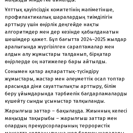
Ұлттық қауіпсіздік комитетінің мәліметінше,
профилактикалық шаралардың тиімділігін
арттыру үшін өңірлік деңгейде нақты
алгоритмдер мен дер кезінде қабылданатын
шешімдер қажет. Бұл бағытта 2024–2025 жылдар
аралығында жүргізілген сараптамалар мен
алдын алу жұмыстары талданып, бірқатар
өңірлерде оң нәтижелер бары айтылды.
Сонымен қатар ақпараттық-түсіндіру
жұмыстары, жастар мен әлеуметтік осал топтар
арасында діни сауаттылықты арттыру, білім
беру ұйымдарында тәрбиелік бағдарламаларды
күшейту сынды ұсыныстар талқыланды.
Жарылғыш заттар – бақылауда. Жиынның келесі
маңызды тақырыбы – жарылғыш заттар мен
олардың прекурсорларының террористік