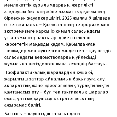
мемлекеттік құрылымдардың, жергілікті
атқарушы биліктің және азаматтық қоғамның
бірлескен жауапкершілігі. 2025 жылғы 9 шілдеде
өткен жиналыс – Қазақстанның терроризм мен
экстремизмге қарсы іс-қимыл саласындағы
ұстанымының нақты әрі дәйекті екенін
көрсететін маңызды қадам. Қабылданған
шешімдер мен жүктелген міндеттер – қауіпсіздік
саласындағы ведомстволардың үйлесімді
жұмысына негізделген жаңа кезеңнің бастауы.
Профилактикалық шаралардың күшеюі,
жарылғыш заттар айналымын бақылауға алу,
ақпараттық және идеологиялық тұрақтылықты
қамтамасыз ету – бұл тек тактикалық шаралар
емес, ұлттық қауіпсіздік стратегиясының
ажырамас бөлігі.
Бастысы – қауіпсіздік саласындағы