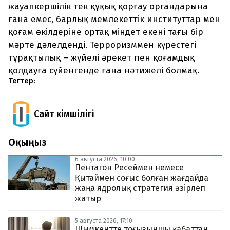
жауапкершілік тек құқық қорғау органдарына
ғана емес, барлық мемлекеттік институттар мен
қоғам өкілдеріне ортақ міндет екені тағы бір
мәрте дәлелденді. Терроризммен күрестегі
тұрақтылық – жүйелі әрекет пен қоғамдық
қолдауға сүйенгенде ғана нәтижелі болмақ.
Тегтер:
Сайт Әкімшілігі
Оқыңыз
6 августа 2026, 10:00
Пентагон Ресеймен немесе
Қытаймен соғыс болған жағдайда
жаңа ядролық стратегия әзірлеп
жатыр
5 августа 2026, 17:10
Шымкентте тоғызыншы қабаттан