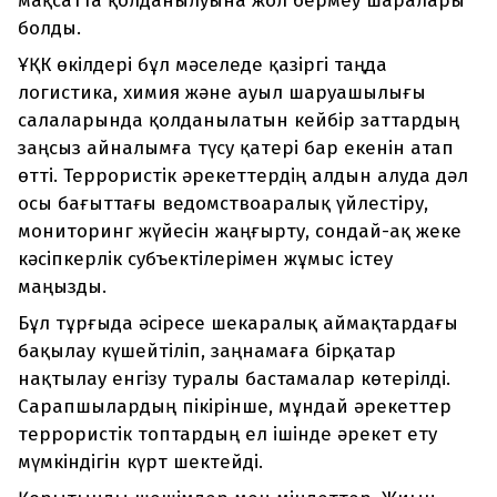
мақсатта қолданылуына жол бермеу шаралары
болды.
ҰҚК өкілдері бұл мәселеде қазіргі таңда
логистика, химия және ауыл шаруашылығы
салаларында қолданылатын кейбір заттардың
заңсыз айналымға түсу қатері бар екенін атап
өтті. Террористік әрекеттердің алдын алуда дәл
осы бағыттағы ведомствоаралық үйлестіру,
мониторинг жүйесін жаңғырту, сондай-ақ жеке
кәсіпкерлік субъектілерімен жұмыс істеу
маңызды.
Бұл тұрғыда әсіресе шекаралық аймақтардағы
бақылау күшейтіліп, заңнамаға бірқатар
нақтылау енгізу туралы бастамалар көтерілді.
Сарапшылардың пікірінше, мұндай әрекеттер
террористік топтардың ел ішінде әрекет ету
мүмкіндігін күрт шектейді.