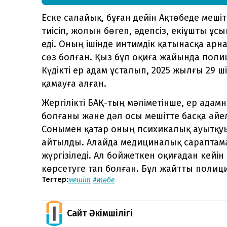
Еске салайық, бұған дейін Ақтөбеде меші
тиісіп, жолын бөгеп, әдепсіз, екіұшты ұ
еді. Оның ішінде интимдік қатынасқа арна
сөз болған. Қыз бұл оқиға жайында полиц
Күдікті ер адам ұсталып, 2025 жылғы 29 ші
қамауға алған.
Жергілікті БАҚ-тың мәліметінше, ер адам
болғаны және дәл осы мешітте басқа әйелд
Сонымен қатар оның психикалық ауытқуы
айтылды. Алайда медициналық сараптама
жүргізіледі. Ал бойжеткен оқиғадан кейін
көрсетуге тап болған. Бұл жайтты полиц
Тегтер:
мешіт
Ақтөбе
Сайт Әкімшілігі