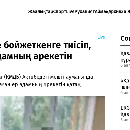
Жаңалықтар
Спорт
Live
Руханият
Аймақ
Архив
Заң 
Со
Live
 бойжеткенге тиісіп,
Қаз
адамның әрекетін
құр
6 авг
 (ҚМДБ) Ақтөбедегі мешіт аумағында
«Қа
аған ер адамның әрекетін қатаң
іші
6 авг
ERG
Қаз
6 авг