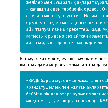
желілер мен бұқаралық ақпарат құралд
– құлшылық пен тәрбиенің ордасы. Онд
сыйластықпен ұстауы тиіс. Ислам шар
орынсыз сөздер мен әдепсіз пікірлер 
айыпталуға лайық әрекеттер. ҚМДБ Ақ
қатысты орынсыз сөз айтқан азаматтың
айыптайды», - делінген мәлімдемеде.
Бас мүфтият мәлімдеуінше, мұндай мінез
жалпы адами мораль нормаларына да қа
«ҚМДБ барша мұсылман жамағатын са
арандатушылық пен жалған ақпаратта
бейбітшілік пен өзара құрмет мәдение
міндетіміз», - деп қорытындылады ҚМД