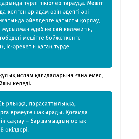
арында түрлі пікірлер тарауда. Мешіт
а келген әр адам өзін әдепті әрі
иғатында әйелдерге қатысты қорлау,
– мұсылман әдебіне сай келмейтін,
төбедегі мешітте бойжеткенге
 іс-әрекетін қатаң түрде
-құлық ислам қағидаларына ғана емес,
йшы келеді.
бырлыққа, парасаттылыққа,
рға ермеуге шақырады. Қоғамда
тін сақтау – баршамыздың ортақ
Б өкілдері.