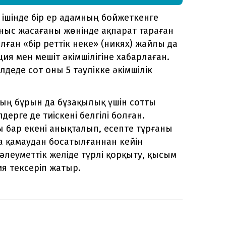
т ішінде бір ер адамның бойжеткенге
сыныс жасағаны жөнінде ақпарат тараған
лған «бір реттік неке» (никях) жайлы да
ия мен мешіт әкімшілігіне хабарлаған.
лдеде сот оны 5 тәулікке әкімшілік
ның бұрын да бұзақылық үшін сотты
ерге де тиіскені белгілі болған.
 бар екені анықталып, есепте тұрғаны
 қамаудан босатылғаннан кейін
 әлеуметтік желіде түрлі қорқыту, қысым
ия тексеріп жатыр.