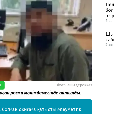
Пен
бол
әзі
6 авг
Шым
сәб
5 авг
я
Фото: ашық дереккөз
лаған ресми мәлімдемесінде айтылды.
 болған оқиғаға қатысты әлеуметтік