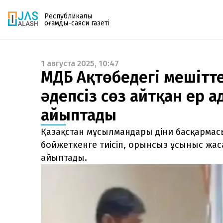
Республикалық
қоғамдық-саяси газеті
1 августа 2025, 10:47
Газетке жазылу
ҚМДБ Ақтөбедегі мешітте
PDF форматтағы газетті ай сайын электронды
әдепсіз сөз айтқан ер 
поштаңызға алып отырыңыз. Жаңа нөмір
шыққан сәтте сізге бірден жіберіледі. Тек email
айыптады
енгізіңіз, біз қалғанын өзіміз жібереміз.
Қазақстан мұсылмандары діни басқармасы
бойжеткенге тиісіп, орынсыз ұсыныс жас
айыптады.