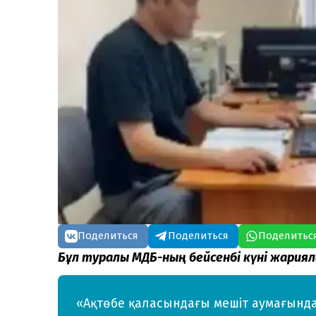
Поделиться
Поделиться
Поделитьс
Бұл туралы ҚМДБ-ның бейсенбі күні жария
«Ақтөбе қаласындағы мешіт аумағында