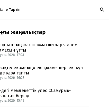
Және Тәртіп
ңғы жаңалықтар
ақстанның жас шахматшылары әлем
амасын ұтты
уста 2026, 17:23
зақтелекомның» екі қызметкері екі күн
нде қаза тапты
уста 2026, 16:28
-дегі мемлекеттік үлес «Самұрық-
ынаға» берілді
уста 2026, 15:48