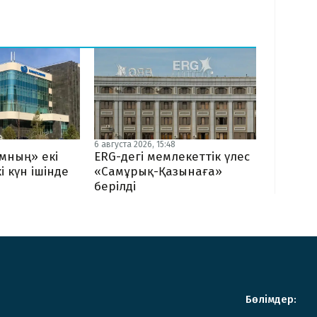
6 августа 2026, 15:48
мның» екі
ERG-дегі мемлекеттік үлес
і күн ішінде
«Самұрық-Қазынаға»
берілді
Бөлімдер: