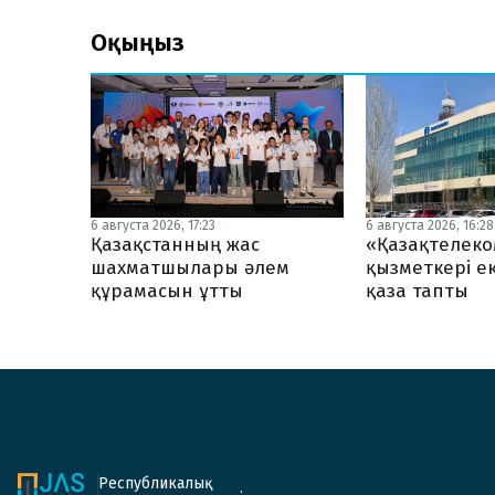
Оқыңыз
6 августа 2026, 17:23
6 августа 2026, 16:28
Қазақстанның жас
«Қазақтелеко
шахматшылары әлем
қызметкері ек
құрамасын ұтты
қаза тапты
Республикалық