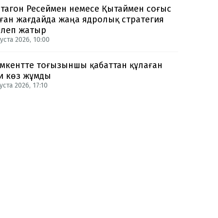
тагон Ресеймен немесе Қытаймен соғыс
ған жағдайда жаңа ядролық стратегия
рлеп жатыр
уста 2026, 10:00
кентте тоғызыншы қабаттан құлаған
и көз жұмды
уста 2026, 17:10