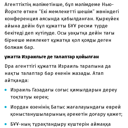
Агенттіктің мәліметінше, бұл мәлімдеме Нью-
Йоркте өткен “Екі мемлекетті шешім” жөніндегі
конференция аясында қабылданған. Қыркүйек
айына дейін бұл құжатты БҰҰ ресми түрде
бекітеді деп күтілуде. Осы уақытқа дейін тағы
бірнеше мемлекет құжатқа қол қояды деген
болжам бар.
Құжатта Израильге де талаптар қойылған
Dpa агенттігі құжатта Израиль тарапына да
нақты талаптар бар екенін жазады. Атап
айтқанда:
Израиль Газадағы соғыс қимылдарын дереу
тоқтатуы керек;
Иордан өзенінің Батыс жағалауындағы еврей
қоныстанушыларының әрекетін доғару қажет;
БҰҰ-ның тұрақтандыру күштерін аймаққа