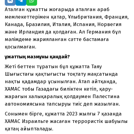
Аталған құжатты жоғарыда аталған араб
мемлекеттерімен қатар, Ұлыбритания, Франция,
Канада, Бразилия, Италия, Испания, Норвегия
және Ирландия да қолдаған. Ал Германия бұл
мәлімдеме жарияланған сәтте бастамаға
қосылмаған.
Құжаттың мазмұны қандай?
Жеті беттен тұратын бұл құжатта Таяу
Шығыстағы қақтығысты тоқтату мақсатында
нақты қадамдар ұсынылған. Атап айтқанда,
ХАМАС тобы Газадағы биліктен кетіп, қару-
жарағын халықаралық қолдаумен Палестина
автономиясына тапсыруы тиіс деп жазылған.
Сонымен бірге, құжатта 2023 жылғы 7 қазанда
ХАМАС Израильге жасаған террористік шабуылы
қатаң айыпталады.