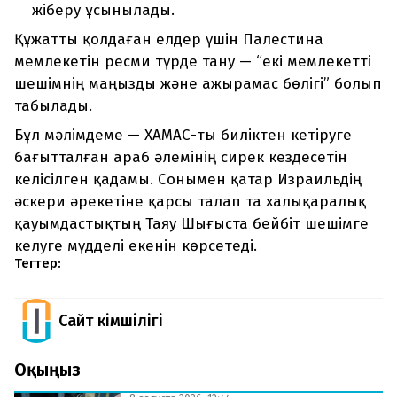
жіберу ұсынылады.
Құжатты қолдаған елдер үшін Палестина
мемлекетін ресми түрде тану — “екі мемлекетті
шешімнің маңызды және ажырамас бөлігі” болып
табылады.
Бұл мәлімдеме — ХАМАС-ты биліктен кетіруге
бағытталған араб әлемінің сирек кездесетін
келісілген қадамы. Сонымен қатар Израильдің
әскери әрекетіне қарсы талап та халықаралық
қауымдастықтың Таяу Шығыста бейбіт шешімге
келуге мүдделі екенін көрсетеді.
Тегтер:
Сайт Әкімшілігі
Оқыңыз