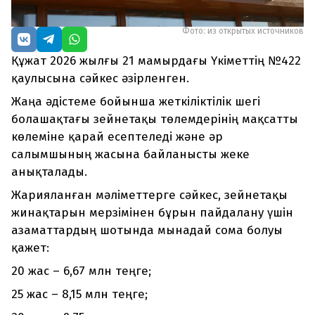
Фото: из открытых источников
Құжат 2026 жылғы 21 мамырдағы Үкіметтің №422
қаулысына сәйкес әзірленген.
Жаңа әдістеме бойынша жеткіліктілік шегі
болашақтағы зейнетақы төлемдерінің мақсатты
көлеміне қарай есептеледі және әр
салымшының жасына байланысты жеке
анықталады.
Жарияланған мәліметтерге сәйкес, зейнетақы
жинақтарын мерзімінен бұрын пайдалану үшін
азаматтардың шотында мынадай сома болуы
қажет:
20 жас – 6,67 млн теңге;
25 жас – 8,15 млн теңге;