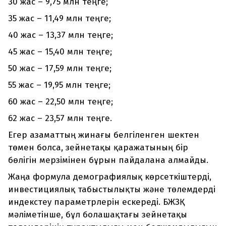
30 жас – 9,75 млн теңге;
35 жас – 11,49 млн теңге;
40 жас – 13,37 млн теңге;
45 жас – 15,40 млн теңге;
50 жас – 17,59 млн теңге;
55 жас – 19,95 млн теңге;
60 жас – 22,50 млн теңге;
62 жас – 23,57 млн теңге.
Егер азаматтың жинағы белгіленген шектен
төмен болса, зейнетақы қаражатының бір
бөлігін мерзімінен бұрын пайдалана алмайды.
Жаңа формула демографиялық көрсеткіштерді,
инвестициялық табыстылықты және төлемдерді
индекстеу параметрлерін ескереді. БЖЗҚ
мәліметінше, бұл болашақтағы зейнетақы