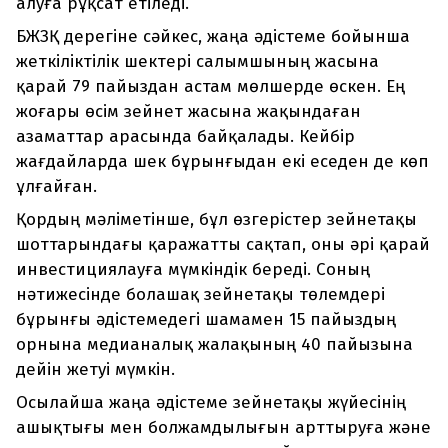
алуға рұқсат етіледі.
БЖЗҚ дерегіне сәйкес, жаңа әдістеме бойынша
жеткіліктілік шектері салымшының жасына
қарай 79 пайыздан астам мөлшерде өскен. Ең
жоғары өсім зейнет жасына жақындаған
азаматтар арасында байқалады. Кейбір
жағдайларда шек бұрынғыдан екі еседен де көп
ұлғайған.
Қордың мәліметінше, бұл өзгерістер зейнетақы
шоттарындағы қаражатты сақтап, оны әрі қарай
инвестициялауға мүмкіндік береді. Соның
нәтижесінде болашақ зейнетақы төлемдері
бұрынғы әдістемедегі шамамен 15 пайыздың
орнына медианалық жалақының 40 пайызына
дейін жетуі мүмкін.
Осылайша жаңа әдістеме зейнетақы жүйесінің
ашықтығы мен болжамдылығын арттыруға және