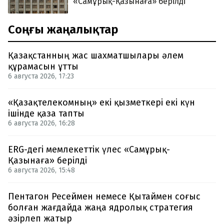
«Самұрық-Қазынаға» берілді
Соңғы жаңалықтар
Қазақстанның жас шахматшылары әлем
құрамасын ұтты
6 августа 2026, 17:23
«Қазақтелекомның» екі қызметкері екі күн
ішінде қаза тапты
6 августа 2026, 16:28
ERG-дегі мемлекеттік үлес «Самұрық-
Қазынаға» берілді
6 августа 2026, 15:48
Пентагон Ресеймен немесе Қытаймен соғыс
болған жағдайда жаңа ядролық стратегия
әзірлеп жатыр