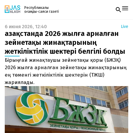
Республикалық
қоғамдық-саяси газеті
6 июня 2026, 12:40
Live
Жаңалықтар
Қазақстанда 2026 жылға арналған
Спорт
Газетке жазылу
Live
зейнетақы жинақтарының
PDF форматтағы газетті ай сайын электронды
Руханият
жеткіліктілік шектері белгілі болды
поштаңызға алып отырыңыз. Жаңа нөмір
Аймақ
шыққан сәтте сізге бірден жіберіледі. Тек email
Архив
Бірыңғай жинақтаушы зейнетақы қоры (БЖЗҚ)
енгізіңіз, біз қалғанын өзіміз жібереміз.
Заң және тәртіп
2026 жылға арналған зейнетақы жинақтарының
ең төменгі жеткіліктілік шектерін (ТЖШ)
Редакциямен байланыс
жариялады.
+7 708 604 51 06
Жарнама бөлімі
+7 701 220 64 52
Пошта
zhasalash100@gmail.com