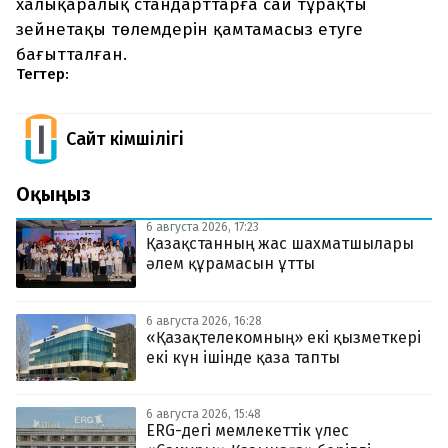
халықаралық стандарттарға сай тұрақты
зейнетақы төлемдерін қамтамасыз етуге
бағытталған.
Тегтер:
Сайт Әкімшілігі
Оқыңыз
6 августа 2026, 17:23
Қазақстанның жас шахматшылары
әлем құрамасын ұтты
6 августа 2026, 16:28
«Қазақтелекомның» екі қызметкері
екі күн ішінде қаза тапты
6 августа 2026, 15:48
ERG-дегі мемлекеттік үлес