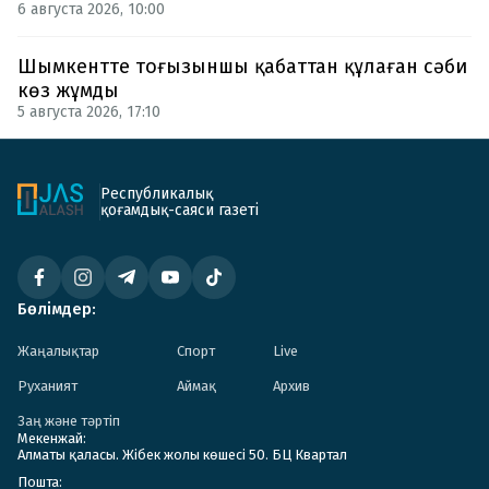
6 августа 2026, 10:00
Шымкентте тоғызыншы қабаттан құлаған сәби
көз жұмды
5 августа 2026, 17:10
Республикалық
қоғамдық-саяси газеті
Бөлімдер:
Жаңалықтар
Спорт
Live
Руханият
Аймақ
Архив
Заң және тәртіп
Мекенжай:
Алматы қаласы. Жібек жолы көшесі 50. БЦ Квартал
Пошта: