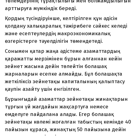
төлемдерінің тұрақтылығы мен болжамдылығын
арттыруға мүмкіндік береді.
Қордың түсіндіруінше, келтірілген құн әдісін
қолдану халықаралық тәжірибеге сәйкес келеді
және есептеулердің макроэкономикалық
өзгерістерге тәуелділігін төмендетеді.
Сонымен қатар жаңа әдістеме азаматтардың
қаражатты мерзімінен бұрын алғаннан кейін
зейнет жасына дейін төлейтін болашақ
жарналарын есепке алмайды. Бұл болашақта
жеткіліксіз зейнетақы капиталының қалыптасу
қаупін азайту үшін енгізілген.
Бұрынғыдай азаматтар зейнетақы жинақтарын
тұрғын үй жағдайын жақсартуға немесе
емделуге пайдалана алады. Егер болашақ
зейнетақы көлемі жоғалған табыстың кемінде 40
пайызын құраса, жинақтың 50 пайызына дейін