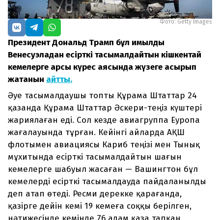
Фото: Getty Images
Президент Дональд Трамп бұл қимылды
Венесуэладан есірткі тасымалдайтын кішкентай
кемелерге қарсы күрес аясында жүзеге асырып
жатқанын
айтты.
Әуе тасымалдаушы топты Құрама Штаттар 24
қазанда Құрама Штаттар Әскери-теңіз күштері
жариялаған еді. Сол кезде авиагруппа Еуропа
жағалауында тұрған. Кейінгі айларда АҚШ
флотымен авиациясы Кариб теңізі мен Тынық
мұхитында есірткі тасымалдайтын шағын
кемелерге шабуыл жасаған — Вашингтон бұл
кемелерді есірткі тасымалдауда пайдаланылды
деп атап өтеді. Ресми дерекке қарағанда,
қазірге дейін кемі 19 кемеға соққы берілген,
нәтижесінде кемінде 76 адам қаза тапқан.