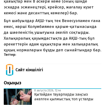
қайықтар мен 8 әскери кеме (оның ішінде
эскадра эсминецтері, крейсер, жағалау күзет
кемесі және десанттық кемелер) бар.
Бұл шабуылдар АҚШ-тың тек Венесуэламен ғана
емес, көрші Колумбиямен қарым-қатынасында
да шиеленістің ушығуына әкеліп соқтырды.
Халықаралық қауымдастықта да АҚШ-тың бұл
әрекеттерін адам құқықтары мен халықаралық
құқық нормаларын бұзды деп сынайтындар бар.
Тегтер:
Сайт Әкімшілігі
Оқыңыз
8 августа 2026, 12:44
Қытайдан тауарларды заңсыз
әкелген қылмыстық топ ұсталды