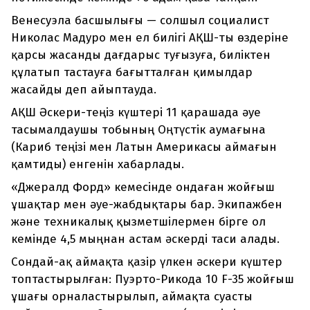
Венесуэла басшылығы — солшыл социалист
Николас Мадуро мен ел билігі АҚШ-ты өздеріне
қарсы жасанды дағдарыс туғызуға, биліктен
құлатып тастауға бағытталған қимылдар
жасайды деп айыптауда.
АҚШ Әскери-теңіз күштері 11 қарашада әуе
тасымалдаушы тобының Оңтүстік аумағына
(Кариб теңізі мен Латын Америкасы аймағын
қамтиды) енгенін хабарлады.
«Джералд Форд» кемесінде ондаған жойғыш
ұшақтар мен әуе-жабдықтары бар. Экипажбен
және техникалық қызметшілермен бірге ол
кемінде 4,5 мыңнан астам әскерді таси алады.
Сондай-ақ аймақта қазір үлкен әскери күштер
топтастырылған: Пуэрто-Рикода 10 F-35 жойғыш
ұшағы орналастырылып, аймақта суасты