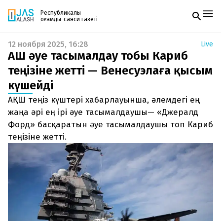
Республикалық
қоғамдық-саяси газеті
12 ноября 2025, 16:28
Live
Жаңалықтар
АҚШ әуе тасымалдау тобы Кариб
Спорт
Газетке жазылу
Live
теңізіне жетті — Венесуэлаға қысым
PDF форматтағы газетті ай сайын электронды
Руханият
күшейді
поштаңызға алып отырыңыз. Жаңа нөмір
Аймақ
шыққан сәтте сізге бірден жіберіледі. Тек email
Архив
АҚШ теңіз күштері хабарлауынша, әлемдегі ең
енгізіңіз, біз қалғанын өзіміз жібереміз.
Заң және тәртіп
жаңа әрі ең ірі әуе тасымалдаушы— «Джералд
Форд» басқаратын әуе тасымалдаушы топ Кариб
Редакциямен байланыс
теңізіне жетті.
+7 708 604 51 06
Жарнама бөлімі
+7 701 220 64 52
Пошта
zhasalash100@gmail.com