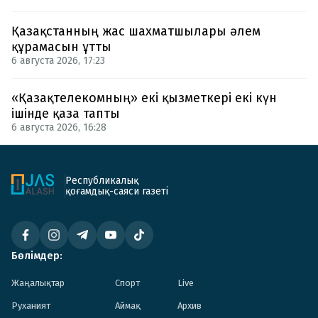
Қазақстанның жас шахматшылары әлем
құрамасын ұтты
6 августа 2026, 17:23
«Қазақтелекомның» екі қызметкері екі күн
ішінде қаза тапты
6 августа 2026, 16:28
Республикалық
қоғамдық-саяси газеті
Бөлімдер:
Жаңалықтар
Спорт
Live
Руханият
Аймақ
Архив