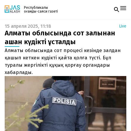
Республикалық
қоғамдық-саяси газеті
15 апреля 2025, 11:18
Live
Жаңалықтар
Алматы облысында сот залынан
Спорт
Газетке жазылу
Live
қашқан күдікті ұсталды
PDF форматтағы газетті ай сайын электронды
Руханият
Алматы облысында сот процесі кезінде залдан
поштаңызға алып отырыңыз. Жаңа нөмір
Аймақ
шыққан сәтте сізге бірден жіберіледі. Тек email
қашып кеткен күдікті қайта қолға түсті. Бұл
Архив
енгізіңіз, біз қалғанын өзіміз жібереміз.
Заң және тәртіп
туралы жергілікті құқық қорғау органдары
хабарлады.
Редакциямен байланыс
+7 708 604 51 06
Жарнама бөлімі
+7 701 220 64 52
Пошта
zhasalash100@gmail.com