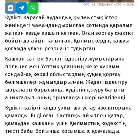
Фото: из открытых источников
Күдікті Қарасай аудандық қылмыстық істер
жөніндегі мамандандырылған сотында қаралып
жатқан кезде қашып кеткен. Оған
зорлау фактісі
бойынша айып тағылған. Қылмыскердің қашуы
қоғамда үлкен резонанс тудырған.
Қашқан сәттен бастап іздестіру жұмыстарына
полиция мен Ұлттық ұланның жеке құрамы,
сондай-ақ көрші облыстардың құқық қорғау
бөлімшелері жұмылдырылған. Жедел-іздестіру
шаралары барысында күдіктінің жүру бағыты
анықталып, оның орналасқан жері белгіленді.
Күдікті қазіргі таңда уақытша ұстау изоляторына
қамалды. Енді оған бастапқы айыппен қатар,
қамаудан қашқаны үшін Қылмыстық кодекстің
тиісті бабы бойынша қосымша іс қозғалады.