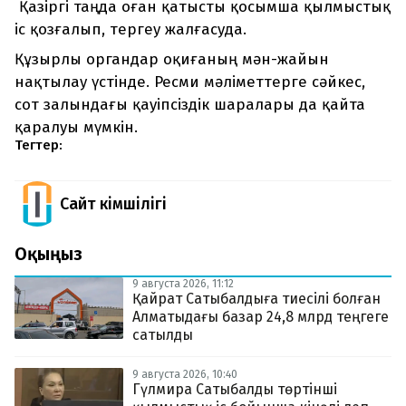
Қазіргі таңда оған қатысты қосымша қылмыстық
іс қозғалып, тергеу жалғасуда.
Құзырлы органдар оқиғаның мән-жайын
нақтылау үстінде. Ресми мәліметтерге сәйкес,
сот залындағы қауіпсіздік шаралары да қайта
қаралуы мүмкін.
Тегтер:
Сайт Әкімшілігі
Оқыңыз
9 августа 2026, 11:12
Қайрат Сатыбалдыға тиесілі болған
Алматыдағы базар 24,8 млрд теңгеге
сатылды
9 августа 2026, 10:40
Гүлмира Сатыбалды төртінші