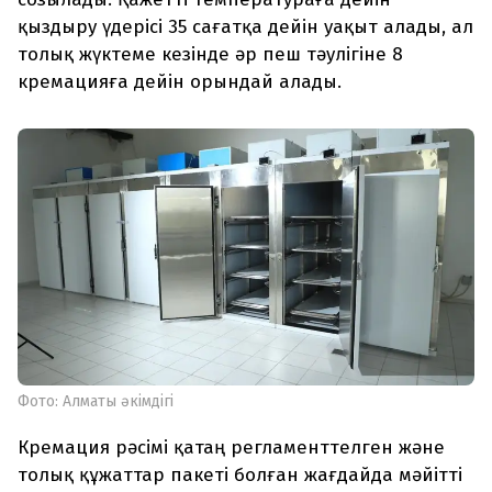
қыздыру үдерісі 35 сағатқа дейін уақыт алады, ал
толық жүктеме кезінде әр пеш тәулігіне 8
кремацияға дейін орындай алады.
Фото: Алматы әкімдігі
Кремация рәсімі қатаң регламенттелген және
толық құжаттар пакеті болған жағдайда мәйітті