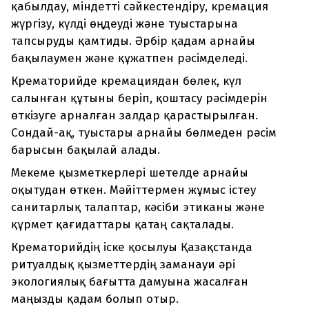
қабылдау, міндетті сәйкестендіру, кремация
жүргізу, күлді өңдеуді және туыстарына
тапсыруды қамтиды. Әрбір қадам арнайы
бақылаумен және құжатпен рәсімделеді.
Крематорийде кремациядан бөлек, күл
салынған құтыны беріп, қоштасу рәсімдерін
өткізуге арналған залдар қарастырылған.
Сондай-ақ, туыстары арнайы бөлмеден рәсім
барысын бақылай алады.
Мекеме қызметкерлері шетелде арнайы
оқытудан өткен. Мәйіттермен жұмыс істеу
санитарлық талаптар, кәсіби этиканы және
құрмет қағидаттары қатаң сақталады.
Крематорийдің іске қосылуы Қазақстанда
ритуалдық қызметтердің заманауи әрі
экологиялық бағытта дамуына жасалған
маңызды қадам болып отыр.