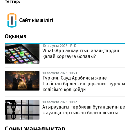
Тегтер:
Сайт Әкімшілігі
Оқыңыз
10 августа 2026, 13:12
WhatsApp аккаунтын алаяқтардан
қалай қорғауға болады?
10 августа 2026, 10:21
Түркия, Сауд Арабиясы және
Пәкістан бірлескен қорғаныс туралы
келісімге қол қойды
10 августа 2026, 10:12
Атыраудағы тәрбиеші бұған дейін де
жауапқа тартылған болып шықты
Соңғы жаңалықтар