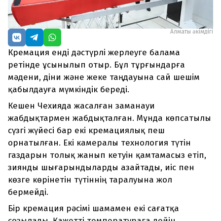
Алматы әкімдігі
Кремация енді дәстүрлі жерлеуге балама
ретінде ұсынылып отыр. Бұл тұрғындарға
мәдени, діни және жеке таңдауына сай шешім
қабылдауға мүмкіндік береді.
Кешен Чехияда жасалған заманауи
жабдықтармен жабдықталған. Мұнда көпсатылы
сүзгі жүйесі бар екі кремациялық пеш
орнатылған. Екі камералы технология түтін
газдарын толық жанып кетуін қамтамасыз етіп,
зиянды шығарындыларды азайтады, иіс пен
көзге көрінетін түтіннің таралуына жол
бермейді.
Бір кремация рәсімі шамамен екі сағатқа
созылады. Қажетті температураға дейін