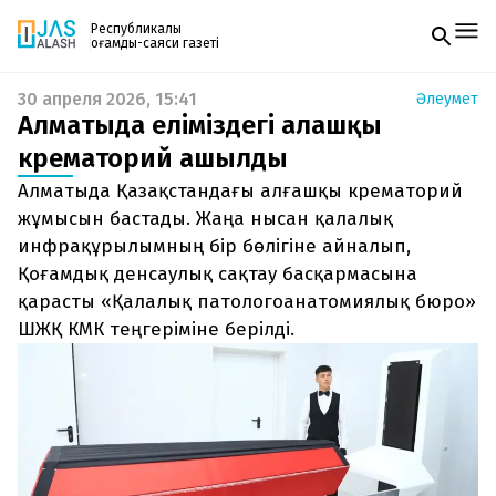
Республикалық
қоғамдық-саяси газеті
30 апреля 2026, 15:41
Әлеумет
Жаңалықтар
Алматыда еліміздегі алғашқы
Спорт
Газетке жазылу
Live
крематорий ашылды
PDF форматтағы газетті ай сайын электронды
Руханият
Алматыда Қазақстандағы алғашқы крематорий
поштаңызға алып отырыңыз. Жаңа нөмір
Аймақ
шыққан сәтте сізге бірден жіберіледі. Тек email
жұмысын бастады. Жаңа нысан қалалық
Архив
енгізіңіз, біз қалғанын өзіміз жібереміз.
Заң және тәртіп
инфрақұрылымның бір бөлігіне айналып,
Қоғамдық денсаулық сақтау басқармасына
Редакциямен байланыс
қарасты «Қалалық патологоанатомиялық бюро»
+7 708 604 51 06
ШЖҚ КМК теңгеріміне берілді.
Жарнама бөлімі
+7 701 220 64 52
Пошта
zhasalash100@gmail.com