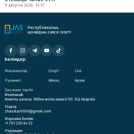
9 августа 2026, 14:37
Республикалық
қоғамдық-саяси газеті
Бөлімдер:
Жаңалықтар
Спорт
Live
Руханият
Аймақ
Архив
Заң және тәртіп
Мекенжай:
Алматы қаласы. Жібек жолы көшесі 50. БЦ Квартал
Пошта:
zhasalash100@gmail.com
Жарнама бөлімі:
+7 701 220 64 52
Редакция: