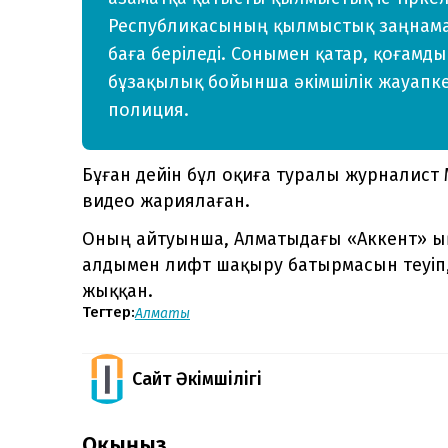
Республикасының қылмыстық заңнама
баға беріледі. Сонымен қатар, қоғамдық
бұзақылық бойынша әкімшілік жауапке
полиция.
Бұған дейін бұл оқиға туралы журналист
видео жариялаған.
Оның айтуынша, Алматыдағы «Аккент» ық
алдымен лифт шақыру батырмасын теуіп,
жыққан.
Тегтер:
Алматы
Сайт Әкімшілігі
Оқыңыз