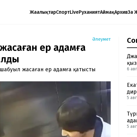
Жаңалықтар
Спорт
Live
Руханият
Аймақ
Архив
Заң 
Со
Әлеумет
жасаған ер адамға
Джа
ғалды
қыз
 шабуыл жасаған ер адамға қатысты
6 авг
Ека
дир
5 авг
Түр
ада
5 авг