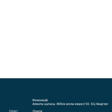
Мекенжай:
Алматы қаласы. Жібек жолы көшесі 50. БЦ Квартал
Спорт
Пошта: