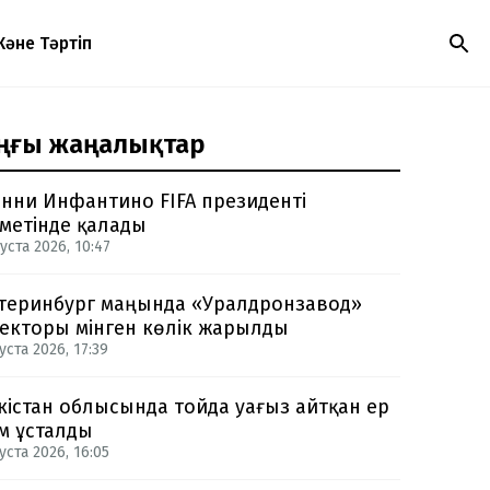
Және Тәртіп
ңғы жаңалықтар
нни Инфантино FIFA президенті
метінде қалады
уста 2026, 10:47
теринбург маңында «Уралдронзавод»
екторы мінген көлік жарылды
уста 2026, 17:39
кістан облысында тойда уағыз айтқан ер
м ұсталды
уста 2026, 16:05