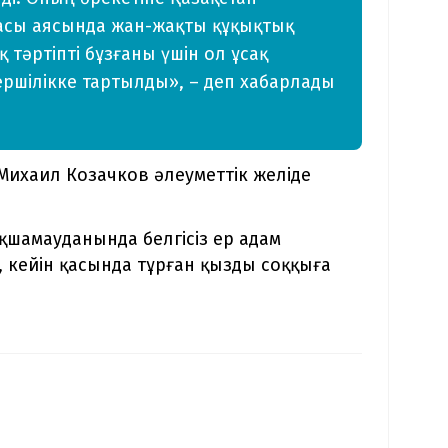
сы аясында жан-жақты құқықтық
 тәртіпті бұзғаны үшін ол ұсақ
ршілікке тартылды», – деп хабарлады
 Михаил Козачков әлеуметтік желіде
шамауданында белгісіз ер адам
 кейін қасында тұрған қызды соққыға