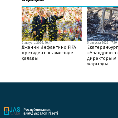
6 августа 2026, 10:47
5 августа 2026, 17:39
Джанни Инфантино FIFA
Екатеринбур
президенті қызметінде
«Уралдронза
қалады
директоры мі
жарылды
Республикалық
қоғамдық-саяси газеті