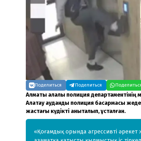
Поделиться
Поделиться
Поделитьс
Алматы қалалық полиция департаментінің 
Алатау аудандық полиция басқармасы жеде
жастағы күдікті анықталып, ұсталған.
«Қоғамдық орында агрессивті әрекет 
азаматқа қатысты қылмыстық іс тіркел