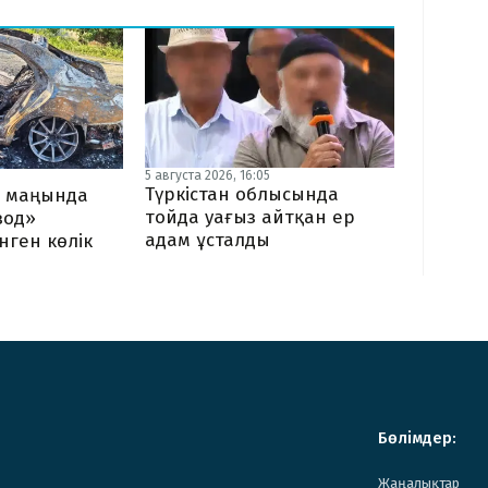
5 августа 2026, 16:05
Түркістан облысында
г маңында
тойда уағыз айтқан ер
вод»
адам ұсталды
нген көлік
Бөлімдер:
Жаңалықтар