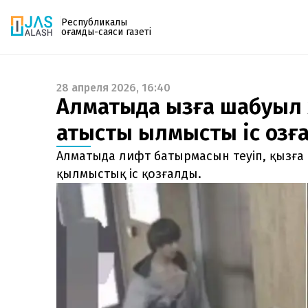
Республикалық
қоғамдық-саяси газеті
28 апреля 2026, 16:40
Газетке жазылу
Алматыда қызға шабуыл 
PDF форматтағы газетті ай сайын электронды
қатысты қылмыстық іс қоз
поштаңызға алып отырыңыз. Жаңа нөмір
шыққан сәтте сізге бірден жіберіледі. Тек email
Алматыда лифт батырмасын теуіп, қызға
енгізіңіз, біз қалғанын өзіміз жібереміз.
қылмыстық іс қозғалды.