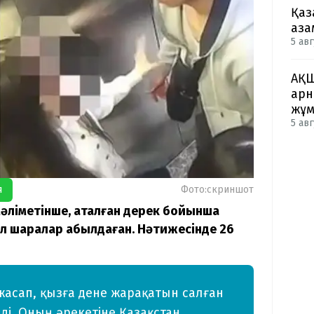
Қаз
аза
5 авг
АҚШ
арн
жұм
5 авг
я
Фото:скриншот
мәліметінше, аталған дерек бойынша
л шаралар қабылдаған. Нәтижесінде 26
жасап, қызға дене жарақатын салған
ді. Оның әрекетіне Қазақстан