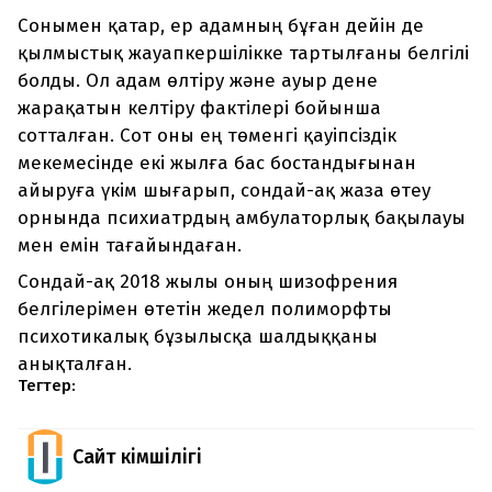
Сонымен қатар, ер адамның бұған дейін де
қылмыстық жауапкершілікке тартылғаны белгілі
болды. Ол адам өлтіру және ауыр дене
жарақатын келтіру фактілері бойынша
сотталған. Сот оны ең төменгі қауіпсіздік
мекемесінде екі жылға бас бостандығынан
айыруға үкім шығарып, сондай-ақ жаза өтеу
орнында психиатрдың амбулаторлық бақылауы
мен емін тағайындаған.
Сондай-ақ 2018 жылы оның шизофрения
белгілерімен өтетін жедел полиморфты
психотикалық бұзылысқа шалдыққаны
анықталған.
Тегтер:
Сайт Әкімшілігі