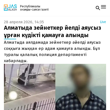
Республикалық
қоғамдық-саяси газеті
28 апреля 2026, 14:35
Live
Жаңалықтар
Алматыда зейнеткер әйелді аяусыз
Спорт
Газетке жазылу
Live
ұрған күдікті қамауға алынды
PDF форматтағы газетті ай сайын электронды
Руханият
Алматыда аялдамада зейнеткер әйелді аяусыз
поштаңызға алып отырыңыз. Жаңа нөмір
Аймақ
шыққан сәтте сізге бірден жіберіледі. Тек email
соққыға жыққан ер адам қамауға алынды. Бұл
Архив
енгізіңіз, біз қалғанын өзіміз жібереміз.
Заң және тәртіп
туралы қалалық полиция департаменті
хабарлады.
Редакциямен байланыс
+7 708 604 51 06
Жарнама бөлімі
+7 701 220 64 52
Пошта
zhasalash100@gmail.com