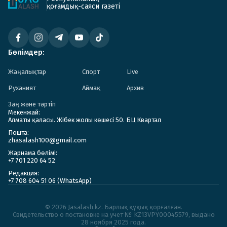
қоғамдық-саяси газеті
Бөлімдер:
Жаңалықтар
Спорт
Live
Руханият
Аймақ
Архив
Заң және тәртіп
Мекенжай:
Алматы қаласы. Жібек жолы көшесі 50. БЦ Квартал
Пошта:
zhasalash100@gmail.com
Жарнама бөлімі:
+7 701 220 64 52
Редакция:
+7 708 604 51 06 (WhatsApp)
© 2026 Jasalash.kz. Барлық құқық қорғалған.
Cвидетельство о постановке на учет № KZ13VPY00045579, выдано
28 ноября 2025 года.