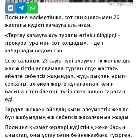
Фото: скриншот
Полиция мәліметінше, сот санкциясымен 26
жастағы күдікті қамауға алынған.
«Тергеу қамауға алу туралы өтініш білдірді –
прокуратура мен сот қолдады», – деп
хабарлады ведомство.
Еске салайық, 23 сәуір күні әлеуметтік желілерде
жас жігіттің аялдамада тұрған егде жастағы
әйелге себепсіз жақындап, жұдырықпен ұрып-
соққаны, ал әйел жерге құлағаннан кейін
басынан тепкілегені түсірілген видео тараған
еді.
Зардап шеккен әйелдің қызы әлеуметтік желіде
бұл шабуылдың еш себепсіз жасалғанын жазды.
Полиция қызметкерлері күдіктінің жеке басын
анықтап, оны ұстау сәтін бейнежазбаға түсірген.