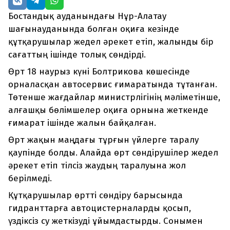
Бостандық ауданындағы Нұр-Алатау
шағынауданында болған оқиға кезінде
құтқарушылар жедел әрекет етіп, жалынды бір
сағаттың ішінде толық сөндірді.
Өрт 18 наурыз күні Болтрикова көшесінде
орналасқан автосервис ғимаратында тұтанған.
Төтенше жағдайлар министрлігінің мәліметінше,
алғашқы бөлімшелер оқиға орнына жеткенде
ғимарат ішінде жалын байқалған.
Өрт жақын маңдағы тұрғын үйлерге таралу
қаупінде болды. Алайда өрт сөндірушілер жедел
әрекет етіп тілсіз жаудың таралуына жол
берілмеді.
Құтқарушылар өртті сөндіру барысында
гидранттарға автоцистерналарды қосып,
үздіксіз су жеткізуді ұйымдастырды. Сонымен