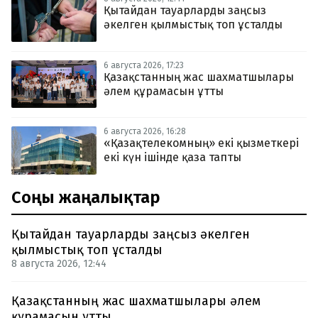
Қытайдан тауарларды заңсыз
әкелген қылмыстық топ ұсталды
6 августа 2026, 17:23
Қазақстанның жас шахматшылары
әлем құрамасын ұтты
6 августа 2026, 16:28
«Қазақтелекомның» екі қызметкері
екі күн ішінде қаза тапты
Соңғы жаңалықтар
Қытайдан тауарларды заңсыз әкелген
қылмыстық топ ұсталды
8 августа 2026, 12:44
Қазақстанның жас шахматшылары әлем
құрамасын ұтты