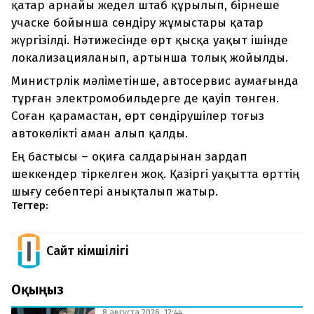
қатар арнайы жедел штаб құрылып, бірнеше
учаске бойынша сөндіру жұмыстары қатар
жүргізілді. Нәтижесінде өрт қысқа уақыт ішінде
локализацияланып, артынша толық жойылды.
Министрлік мәліметінше, автосервис аумағында
тұрған электромобильдерге де қауіп төнген.
Соған қарамастан, өрт сөндірушілер тоғыз
автокөлікті аман алып қалды.
Ең бастысы – оқиға салдарынан зардап
шеккендер тіркелген жоқ. Қазіргі уақытта өрттің
шығу себептері анықталып жатыр.
Тегтер:
Сайт Әкімшілігі
Оқыңыз
8 августа 2026, 12:44