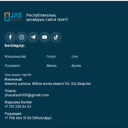
Республикалық
қоғамдық-саяси газеті
Бөлімдер:
Жаңалықтар
Спорт
Live
Руханият
Аймақ
Архив
Заң және тәртіп
Мекенжай:
Алматы қаласы. Жібек жолы көшесі 50. БЦ Квартал
Пошта:
zhasalash100@gmail.com
Жарнама бөлімі:
+7 701 220 64 52
Редакция:
+7 708 604 51 06 (WhatsApp)