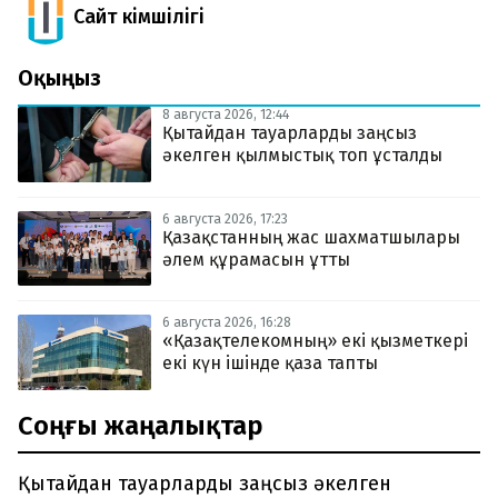
Сайт Әкімшілігі
Оқыңыз
8 августа 2026, 12:44
Қытайдан тауарларды заңсыз
әкелген қылмыстық топ ұсталды
6 августа 2026, 17:23
Қазақстанның жас шахматшылары
әлем құрамасын ұтты
6 августа 2026, 16:28
«Қазақтелекомның» екі қызметкері
екі күн ішінде қаза тапты
Соңғы жаңалықтар
Қытайдан тауарларды заңсыз әкелген