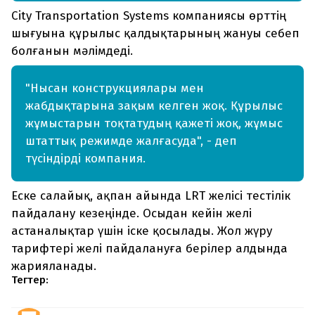
City Transportation Systems компаниясы өрттің
шығуына құрылыс қалдықтарының жануы себеп
болғанын мәлімдеді.
"Нысан конструкциялары мен
жабдықтарына зақым келген жоқ. Құрылыс
жұмыстарын тоқтатудың қажеті жоқ, жұмыс
штаттық режимде жалғасуда", - деп
түсіндірді компания.
Еске салайық, ақпан айында LRT желісі тестілік
пайдалану кезеңінде. Осыдан кейін желі
астаналықтар үшін іске қосылады. Жол жүру
тарифтері желі пайдалануға берілер алдында
жарияланады.
Тегтер: