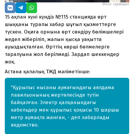
Фото: скриншот
15 ақпан күні күндіз №115 станцияда өрт
шыққаны туралы хабар шұғыл қызметтерге
түскен. Оқиға орнына өрт сөндіру бөлімшелері
жедел жіберіліп, жалын қысқа уақытта
ауыздықталған. Өрттің көрші бөлмелерге
таралуына жол берілмеді. Зардап шеккендер
жоқ.
Астана қалалық ТЖД мәліметінше:
"Құрылыс нысаны аумағындағы аялдама
павильонының жертөлесінде түтін
байқалған. Электр қалқанындағы
кабельдер мен құрылыс қоқысы 10 шаршы
метр аумақта жанған, - деп хабарлады
ведомство.