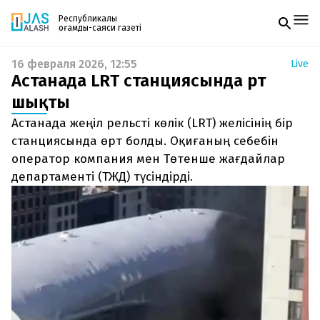
Республикалық
қоғамдық-саяси газеті
16 февраля 2026, 12:55
Live
Жаңалықтар
Астанада LRT станциясында өрт
Спорт
Газетке жазылу
Live
шықты
PDF форматтағы газетті ай сайын электронды
Руханият
Астанада жеңіл рельсті көлік (LRT) желісінің бір
поштаңызға алып отырыңыз. Жаңа нөмір
Аймақ
шыққан сәтте сізге бірден жіберіледі. Тек email
станциясында өрт болды. Оқиғаның себебін
Архив
енгізіңіз, біз қалғанын өзіміз жібереміз.
Заң және тәртіп
оператор компания мен Төтенше жағдайлар
департаменті (ТЖД) түсіндірді.
Редакциямен байланыс
+7 708 604 51 06
Жарнама бөлімі
+7 701 220 64 52
Пошта
zhasalash100@gmail.com