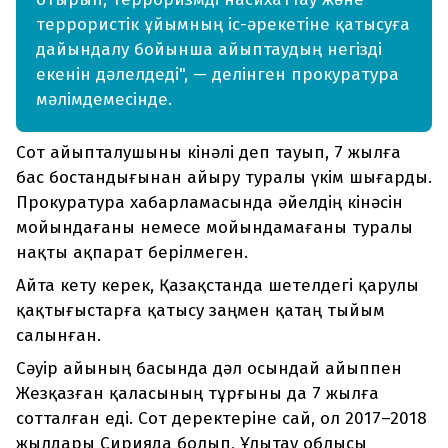
террористік ұйымның іс-әрекетіне қатысуға
дайындалу бойынша айыптаудың негізді
екенін дәлелдеді", — делінген прокуратура
мәлімдемесінде.
Сот айыпталушыны кінәлі деп тауып, 7 жылға
бас бостандығынан айыру туралы үкім шығарды.
Прокуратура хабарламасында әйелдің кінәсін
мойындағаны немесе мойындамағаны туралы
нақты ақпарат берілмеген.
Айта кету керек, Қазақстанда шетелдегі қарулы
қақтығыстарға қатысу заңмен қатаң тыйым
салынған.
Сәуір айының басында дәл осындай айыппен
Жезқазған қаласының тұрғыны да 7 жылға
сотталған еді. Сот деректеріне сай, ол 2017–2018
жылдары Сирияда болып, Ұлытау облысы