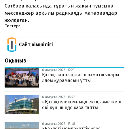
Сәтбаев қаласында тұратын жақын туысына
мессенджер арқылы радикалды материалдар
жолдаған.
Тегтер:
Сайт Әкімшілігі
Оқыңыз
6 августа 2026, 17:23
Қазақстанның жас шахматшылары
әлем құрамасын ұтты
6 августа 2026, 16:28
«Қазақтелекомның» екі қызметкері
екі күн ішінде қаза тапты
6 августа 2026, 15:48
ERG-дегі мемлекеттік үлес