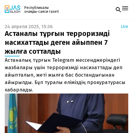
Республикалық
қоғамдық-саяси газеті
24 апреля 2025, 15:36
Live
Жаңалықтар
Астаналық тұрғын терроризмді
Спорт
Газетке жазылу
Live
насихаттады деген айыппен 7
PDF форматтағы газетті ай сайын электронды
Руханият
жылға сотталды
поштаңызға алып отырыңыз. Жаңа нөмір
Аймақ
шыққан сәтте сізге бірден жіберіледі. Тек email
Архив
Астаналық тұрғын Telegram мессенджеріндегі
енгізіңіз, біз қалғанын өзіміз жібереміз.
Заң және тәртіп
жазбалары үшін терроризмді насихаттады деп
айыпталып, жеті жылға бас бостандығынан
Редакциямен байланыс
айырылды. Бұл туралы еліміздің прокуратурасы
+7 708 604 51 06
Жарнама бөлімі
хабарлады.
+7 701 220 64 52
Пошта
zhasalash100@gmail.com