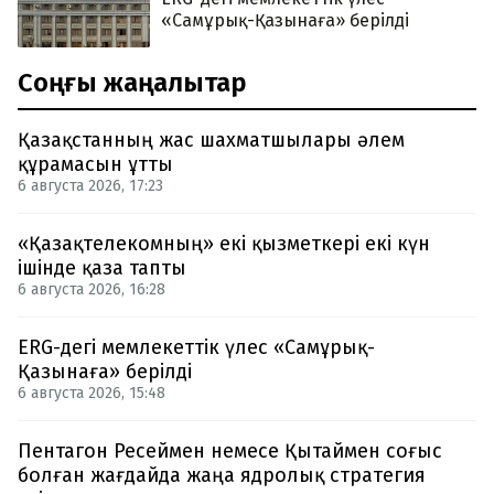
«Самұрық-Қазынаға» берілді
Соңғы жаңалықтар
Қазақстанның жас шахматшылары әлем
құрамасын ұтты
6 августа 2026, 17:23
«Қазақтелекомның» екі қызметкері екі күн
ішінде қаза тапты
6 августа 2026, 16:28
ERG-дегі мемлекеттік үлес «Самұрық-
Қазынаға» берілді
6 августа 2026, 15:48
Пентагон Ресеймен немесе Қытаймен соғыс
болған жағдайда жаңа ядролық стратегия