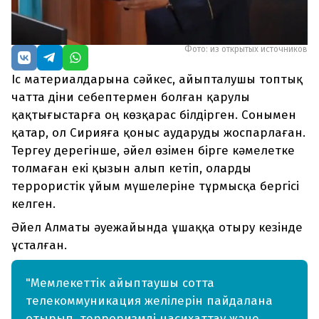
Фото: из открытых источников
Іс материалдарына сәйкес, айыпталушы топтық
чатта діни себептермен болған қарулы
қақтығыстарға оң көзқарас білдірген. Сонымен
қатар, ол Сирияға қоныс аударуды жоспарлаған.
Тергеу дерегінше, әйел өзімен бірге кәмелетке
толмаған екі қызын алып кетіп, оларды
террористік ұйым мүшелеріне тұрмысқа бергісі
келген.
Әйел Алматы әуежайында ұшаққа отыру кезінде
ұсталған.
"Мемлекеттік айыптаушы сотта
телекоммуникация желілерін пайдалана
отырып, терроризмді насихаттау және