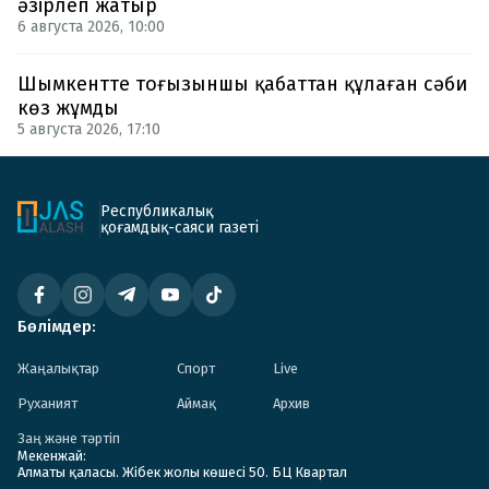
әзірлеп жатыр
6 августа 2026, 10:00
Шымкентте тоғызыншы қабаттан құлаған сәби
көз жұмды
5 августа 2026, 17:10
Республикалық
қоғамдық-саяси газеті
Бөлімдер:
Жаңалықтар
Спорт
Live
Руханият
Аймақ
Архив
Заң және тәртіп
Мекенжай:
Алматы қаласы. Жібек жолы көшесі 50. БЦ Квартал