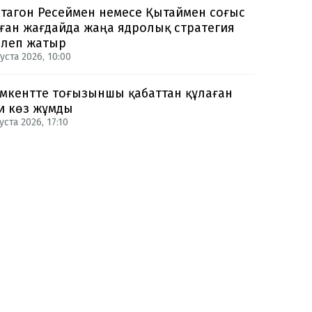
тагон Ресеймен немесе Қытаймен соғыс
ған жағдайда жаңа ядролық стратегия
рлеп жатыр
уста 2026, 10:00
кентте тоғызыншы қабаттан құлаған
и көз жұмды
уста 2026, 17:10