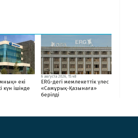
6 августа 2026, 15:48
мның» екі
ERG-дегі мемлекеттік үлес
і күн ішінде
«Самұрық-Қазынаға»
берілді