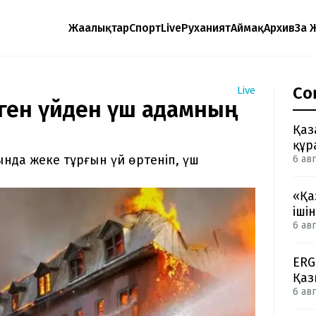
Жаңалықтар
Спорт
Live
Руханият
Аймақ
Архив
Заң 
Со
Live
нген үйден үш адамның
Қаз
құр
нда жеке тұрғын үй өртеніп, үш
6 авг
«Қа
іші
6 авг
ERG
Қаз
6 авг