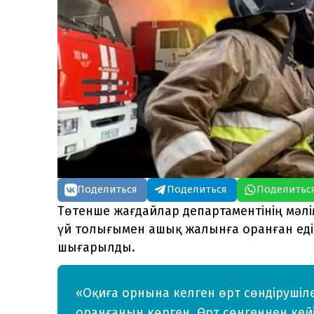
Поделиться
Поделиться
Поделитьс
Төтенше жағдайлар департаментінің мәлім
үй толығымен ашық жалынға оранған еді.
шығарылды.
«Оқиға орнына келген өрт сөндірушіле
оранғанын көрген. Өрт сөнгеннен кейі