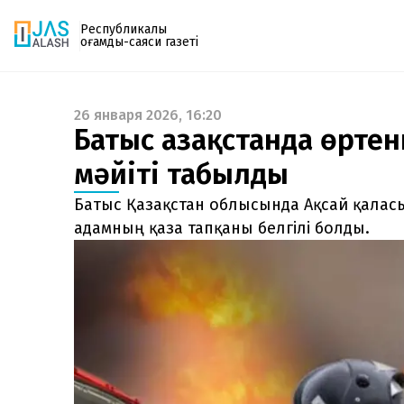
Республикалық
қоғамдық-саяси газеті
26 января 2026, 16:20
Газетке жазылу
Батыс Қазақстанда өрте
PDF форматтағы газетті ай сайын электронды
мәйіті табылды
поштаңызға алып отырыңыз. Жаңа нөмір
шыққан сәтте сізге бірден жіберіледі. Тек email
Батыс Қазақстан облысында Ақсай қаласы
енгізіңіз, біз қалғанын өзіміз жібереміз.
адамның қаза тапқаны белгілі болды.