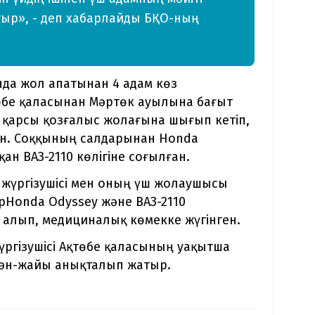
тыр», - деп хабарлайды БҚО-ның
нда жол апатынан 4 адам көз
өбе қаласынан Мәртөк ауылына бағыт
сі қарсы қозғалыс жолағына шығып кетіп,
қан. Соққының салдарынан Honda
ан ВАЗ-2110 көлігіне соғылған.
ң жүргізушісі мен оның үш жолаушысы
рHonda Odyssey және ВАЗ-2110
т алып, медициналық көмекке жүгінген.
жүргізушісі Ақтөбе қаласының уақытша
мән-жайы анықталып жатыр.