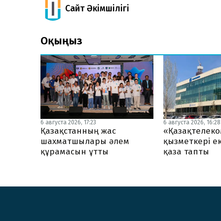
Сайт Әкімшілігі
Оқыңыз
6 августа 2026, 17:23
6 августа 2026, 16:28
Қазақстанның жас
«Қазақтелеко
шахматшылары әлем
қызметкері ек
құрамасын ұтты
қаза тапты