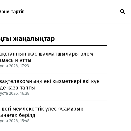
Және Тәртіп
ңғы жаңалықтар
ақстанның жас шахматшылары әлем
амасын ұтты
уста 2026, 17:23
зақтелекомның» екі қызметкері екі күн
нде қаза тапты
уста 2026, 16:28
-дегі мемлекеттік үлес «Самұрық-
ынаға» берілді
уста 2026, 15:48