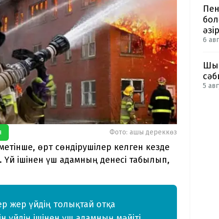
Пен
бол
әзі
6 авг
Шым
сәб
5 авг
я
Фото: ашық дереккөз
етінше, өрт сөндірушілер келген кезде
 Үй ішінен үш адамның денесі табылып,
р жер үйдің толықтай отқа
н үйдің ішінен үш адамның мәйіті