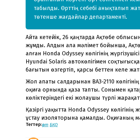
табылды. Өрттің себебі анықталып жа
төтенше жағдайлар департаменті.
Айта кетейік, 26 қаңтарда Ақтөбе облысы
жұмды. Алдын ала мәлімет бойынша, Ақт
алған Honda Odyssey көлігінің жүргізуші
Hyundai Solaris автокөлігімен соқтығыс
бағытын өзгертіп, қарсы беттен келе жатқ
Жол апаты салдарынан ВАЗ-2110 көлігіні
оқиға орнында қаза тапты. Сонымен қата
көліктеріндегі екі жолаушы түрлі жарақа
Қазіргі уақытта Honda Odyssey көлігінің 
ұстау изоляторына қамалды. Оқиғаның 
Тегтер:
өрт
БҚО