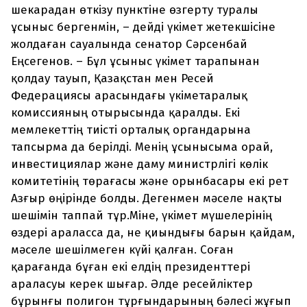
шекарадан өткізу пунктіне өзгерту туралы
ұсыныс бергенмін, – дейді үкімет жетекшісіне
жолдаған сауалында сенатор Сәрсенбай
Еңсегенов. – Бұл ұсыныс үкімет тарапынан
қолдау тауып, Қазақстан мен Ресей
Федерациясы арасындағы үкіметаралық
комиссияның отырысында қаралды. Екі
мемлекеттің тиісті орталық органдарына
тапсырма да берілді. Менің ұсынысыма орай,
инвестициялар және даму министрлігі көлік
комитетінің төрағасы және орынбасары екі рет
Азғыр өңірінде болды. Дегенмен мәселе нақты
шешімін таппай тұр.Міне, үкімет мүшелерінің
өздері араласса да, не қиындығы барын қайдам,
мәселе шешілмеген күйі қалған. Соған
қарағанда бұған екі елдің президенттері
араласуы керек шығар. Әлде ресейліктер
бұрынғы полигон тұрғындарының бәлесі жұғып