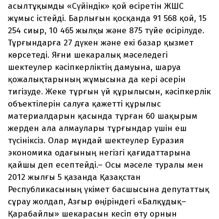
асылтұқымды «Сүйіндік» қой өсіретін ЖШС
жұмыс істейді. Барлығын қосқанда 91 568 қой, 15
254 сиыр, 10 465 жылқы және 875 түйе өсірілуде.
Тұрғындарға 27 дүкен және екі базар қызмет
көрсетеді. Яғни шекаралық мәселедегі
шектеулер кәсіпкерліктің дамуына, шаруа
қожалықтарының жұмысына да кері әсерін
тигізуде. Жеке тұрғын үй құрылысын, кәсіпкерлік
объектілерін салуға қажетті құрылыс
материалдарын қасында тұрған 60 шақырым
жерден ала алмаулары тұрғындар үшін еш
түсініксіз. Олар мұндай шектеулер Еуразия
экономика одағының негізгі қағидаттарына
қайшы деп есептейді.– Осы мәселе туралы мен
2012 жылғы 5 қазанда Қазақстан
Республикасының үкімет басшысына депутаттық
сұрау жолдап, Азғыр өңіріндегі «Балқұдық–
Қарабайлы» шекарасын кесіп өту орнын