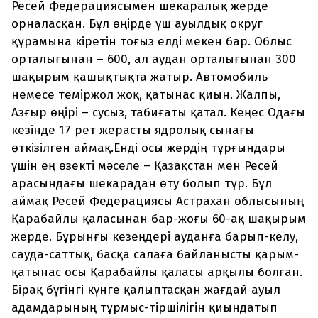
Ресей Федерациясымен шекаралық жерде
орналасқан. Бұл өңірде үш ауылдық округ
құрамына кіретін тоғыз елді мекен бар. Облыс
орталығынан – 600, ал аудан орталығынан 300
шақырым қашықтықта жатыр. Автомобиль
немесе теміржол жоқ, қатынас қиын. Жалпы,
Азғыр өңірі – сусыз, табиғаты қатал. Кеңес Одағы
кезінде 17 рет жерасты ядролық сынағы
өткізілген аймақ.Енді осы жердің тұрғындары
үшін ең өзекті мәселе – Қазақстан мен Ресей
арасындағы шекарадан өту болып тұр. Бұл
аймақ Ресей Федерациясы Астрахан облысының
Қарабайлы қаласынан бар-жоғы 60-ақ шақырым
жерде. Бұрынғы кезеңдері ауданға барып-келу,
сауда-саттық, басқа салаға байланысты қарым-
қатынас осы Қарабайлы қаласы арқылы болған.
Бірақ бүгінгі күнге қалыптасқан жағдай ауыл
адамдарының тұрмыс-тіршілігін қиындатып