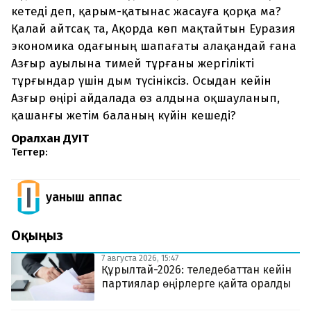
кетеді деп, қарым-қатынас жасауға қорқа ма?
Қалай айтсақ та, Ақорда көп мақтайтын Еуразия
экономика одағының шапағаты алақандай ғана
Азғыр ауылына тимей тұрғаны жергілікті
тұрғындар үшін дым түсініксіз. Осыдан кейін
Азғыр өңірі айдалада өз алдына оқшауланып,
қашанғы жетім баланың күйін кешеді?
Оралхан ДӘУІТ
Тегтер:
Қуаныш Қаппас
Оқыңыз
7 августа 2026, 15:47
Құрылтай-2026: теледебаттан кейін
партиялар өңірлерге қайта оралды