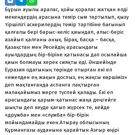
Бұрын ауылы аралас, қойы қоралас жатқан елді
мекендердің арасына темір сым тартылып, қызу
тіршілігі әскерилердің темір тәртібіне бағынып
қалғалы бері барыс-келіс қиындап, алыс-беріс
азайып қалғаны анық. Бірақ, басқа – басқа,
Қазақстан мен Ресейдің арасындағы
ауылдардың бір-біріне қатынасы дәл осылайша
қиын болмауы керек сияқты еді. Әншейінде
Еуразия одағының төрінде отырған екі ел
«ежелден ең жақын доспыз, ең жақсы көршіміз»
деп мақтанғанда аспанға лақтырған
малақайымыз жерге түспей қалады. Екі ел
арасындағы қарым-қатынас жаңа деңгейге
шықты деп кеуде қағып жүрсек те, кейде
«дружба» мен «служба» бір-бірін
мойындамайды екен.Атырау облысының
Құрманғазы ауданына қарайтын Азғыр өңірі