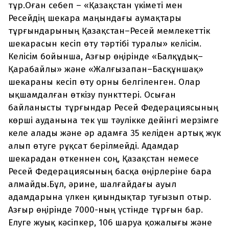
тұр.Оған себеп – «Қазақстан үкіметі мен
Ресейдің шекара маңындағы аумақтары
тұрғындарының Қазақстан–Ресей мемлекеттік
шекарасын кесіп өту тәртібі туралы» келісім.
Келісім бойынша, Азғыр өңірінде «Балқұдық–
Қарабайлы» және «Жалғызапан–Басқұншақ»
шекараны кесіп өту орны белгіленген. Олар
ықшамдалған өткізу пункттері. Осыған
байланысты тұрғындар Ресей Федерациясының
көрші ауданына тек үш тәулікке дейінгі мерзімге
келе алады және әр адамға 35 келіден артық жүк
алып өтуге рұқсат берілмейді. Адамдар
шекарадан өткеннен соң, Қазақстан немесе
Ресей Федерациясының басқа өңірлеріне бара
алмайды.Бұл, әрине, шалғайдағы ауыл
адамдарына үлкен қиындықтар туғызып отыр.
Азғыр өңірінде 7000-ның үстінде тұрғын бар.
Елуге жуық кәсіпкер, 106 шаруа қожалығы және