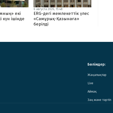
6 августа 2026, 15:48
мның» екі
ERG-дегі мемлекеттік үлес
і күн ішінде
«Самұрық-Қазынаға»
берілді
Бөлімдер:
Жаңалықтар
Live
Аймақ
Заң және тәртіп