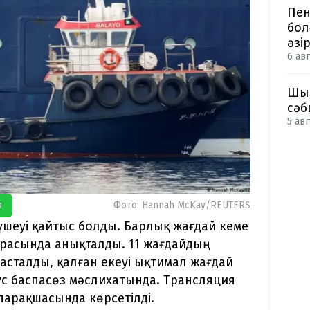
Пен
бол
әзі
6 авг
Шым
сәб
5 авг
я
Фото: Hannah McKay/REUTERS
ң үшеуі қайтыс болды. Барлық жағдай кеме
расында анықталды. 11 жағдайдың
асталды, қалған екеуі ықтимал жағдай
сус баспасөз мәслихатында. Трансляция
 парақшасында көрсетілді.