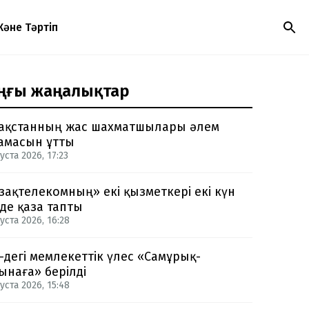
Және Тәртіп
ңғы жаңалықтар
ақстанның жас шахматшылары әлем
амасын ұтты
уста 2026, 17:23
зақтелекомның» екі қызметкері екі күн
нде қаза тапты
уста 2026, 16:28
-дегі мемлекеттік үлес «Самұрық-
ынаға» берілді
уста 2026, 15:48