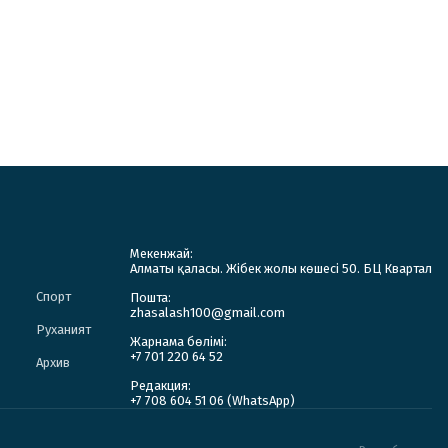
Мекенжай:
Алматы қаласы. Жібек жолы көшесі 50. БЦ Квартал
Спорт
Пошта:
zhasalash100@gmail.com
Руханият
Жарнама бөлімі:
+7 701 220 64 52
Архив
Редакция:
+7 708 604 51 06 (WhatsApp)