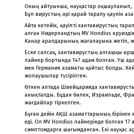
Оның айтуынша, науқастар оқшауланып, 
Бұл вирустың әрі қарай таралу қаупін аз
Айта кетейік, қауіпті хантавирустың тар
алған Нидерландтың MV Hondius круиздік 
Канар аралдарының жағалауына жетіп, 
Еске салсақ, хантавирустың алғашқы өршу
лайнер бортында 147 адам болған. Үш а
мен Германия азаматы қайтыс болды. Кейі
жолаушылар түсірілген.
Өткен аптада Швейцарияда хантавирустың
анықталды. Бұдан бөлек, Израильде, Фр
жағдайлар тіркелген.
Бұған дейін АҚШ азаматтарының бірінен
еді. Ол MV Hondius лайнерінде болған 17 
симптомдарға шағымданған. Екі науқас 