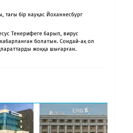
, тағы бір науқас Йоханнесбург
есус Тенерифеге барып, вирус
хабарланған болатын. Сондай-ақ ол
қпараттарды жоққа шығарған.