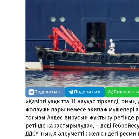
Поделиться
Поделиться
Поделитьс
«Қазіргі уақытта 11 науқас тіркелді, оны
жолаушылары немесе экипаж мүшелері а
тоғызы Андес вирусын жұқтыру ретінде р
ретінде қарастырылуда», – деді Гебрейе
ДДСҰ-ның Х әлеуметтік желісіндегі ресми