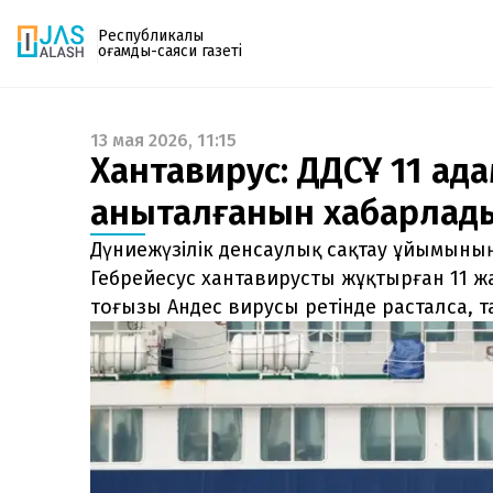
Республикалық
қоғамдық-саяси газеті
13 мая 2026, 11:15
Газетке жазылу
Хантавирус: ДДСҰ 11 ад
PDF форматтағы газетті ай сайын электронды
анықталғанын хабарлад
поштаңызға алып отырыңыз. Жаңа нөмір
шыққан сәтте сізге бірден жіберіледі. Тек email
Дүниежүзілік денсаулық сақтау ұйымыны
енгізіңіз, біз қалғанын өзіміз жібереміз.
Гебрейесус хантавирусты жұқтырған 11 жа
тоғызы Андес вирусы ретінде расталса, та