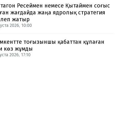
тагон Ресеймен немесе Қытаймен соғыс
ған жағдайда жаңа ядролық стратегия
рлеп жатыр
уста 2026, 10:00
кентте тоғызыншы қабаттан құлаған
и көз жұмды
уста 2026, 17:10