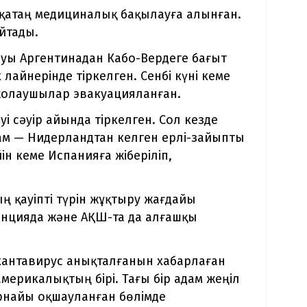
қатаң медициналық бақылауға алынған.
айтады.
алуы Аргентинадан Кабо-Вердеге бағыт
лайнерінде тіркелген. Сенбі күні кеме
жолаушылар эвакуацияланған.
і сәуір айында тіркелген. Сол кезде
дам — Нидерландтан келген ерлі-зайыпты
н кеме Испанияға жіберіліп,
 қауіпті түрін жұқтыру жағдайы
анцияда және АҚШ-та да алғашқы
 хантавирус анықталғанын хабарлаған
америкалықтың бірі. Тағы бір адам жеңіл
арнайы оқшауланған бөлімде