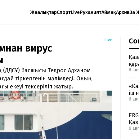
Жаңалықтар
Спорт
Live
Руханият
Аймақ
Архив
Заң 
Со
Live
амнан вирус
Қаз
ы
құр
ң (ДДСҰ) басшысы Тедрос Адханом
6 авг
ғдай тіркелгенін мәлімдеді. Оның
«Қа
ғы екеуі тексеріліп жатыр.
іші
6 авг
ERG
Қаз
6 авг