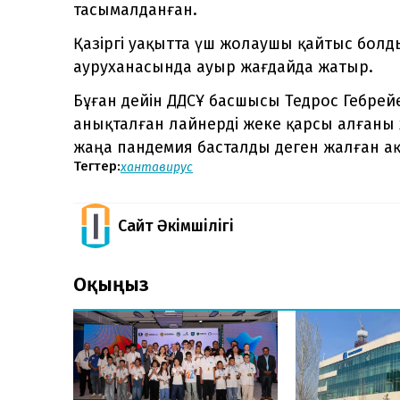
тасымалданған.
Қазіргі уақытта үш жолаушы қайтыс болды
ауруханасында ауыр жағдайда жатыр.
Бұған дейін ДДСҰ басшысы Тедрос Гебрей
анықталған лайнерді жеке қарсы алғаны 
жаңа пандемия басталды деген жалған а
Тегтер:
хантавирус
Сайт Әкімшілігі
Оқыңыз