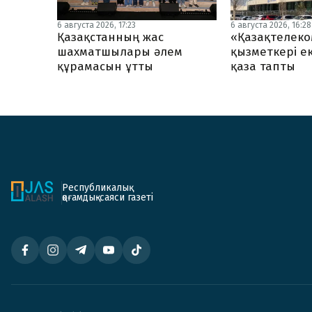
6 августа 2026, 17:23
6 августа 2026, 16:28
Қазақстанның жас
«Қазақтелеко
шахматшылары әлем
қызметкері ек
құрамасын ұтты
қаза тапты
Республикалық
қоғамдық-саяси газеті